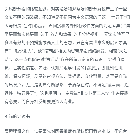
头尾部分看的比较起劲，对实验法和观察法的部分解说产生了一些
交叉不明的混淆感，不知道是不是因为中文语感的问题。 惊异于“归
因与归责”在时间先后、直间接和内外部有效性方面的判定差异；“类
型层面和实体层面”关于“效力和效果”的多分析视角。 无论实验室里
多么有效的干预措施或高大上的思想，只在有普世意义的层面才具
有“一般说服力”，读“陪审团”相关内容带来强烈的感受。相较“大陆
法”，这一点也促进对“海洋法”存在所倡导意义的认识。 要抛弃直
觉、证实性偏差、先验、认知局限等引发的假阳性，即批判性思
维、保持怀疑，反复的审视方法、数据源、文化背景，甚至是自我
的出发点，尤其是明显有所忽略、矛盾存在时，不满足“覆盖面、连
续性、特异性等”，这也阐明与一定数量“非专业第三人”产生连接很
有必要，而自身相反却要更深入专业。
不错的导读书
高屋建瓴之作，需要事先对因果推断有所认识再看这本书，不适合