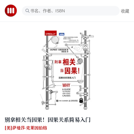
收藏
别拿相关当因果！因果关系简易入门
[美]萨曼莎·克莱因伯格