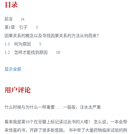
目录
前言 ix
第1章 引子 1
因果关系的概念以及寻找因果关系的方法从何而来？
1.1 何为原因 5
1.2 怎样才能找到原因 10
显示全部
用户评论
什么时候与为什么一样重要……一般般，注水太严重
看来我是第10个在豆瓣上标记读过此书的人喽！ 怎么说，一本会带
来惊喜的书，开辟了很多新思路。 书中举了大量药物临床试验的例