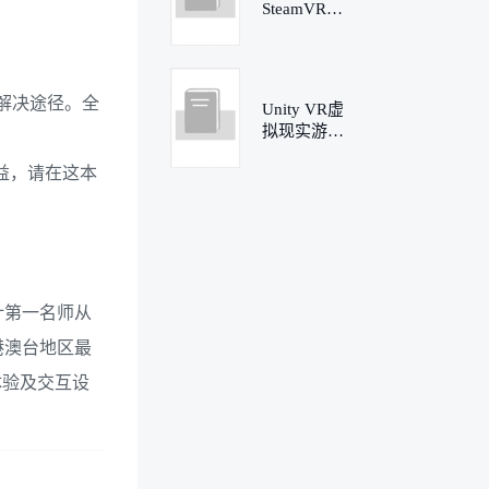
SteamVR虚
拟现实应用
――HTC
Vive开发实
践
解决途径。全
Unity VR虚
拟现实游戏
开发（微课
益，请在这本
版）
计第一名师从
港澳台地区最
体验及交互设