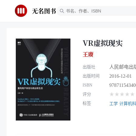
无名图书
VR虚拟现实
王赓
人民邮电出
出版社
2016-12-01
出版时间
97871154340
ISBN
★★★★★
评分
标签
工学
计算机