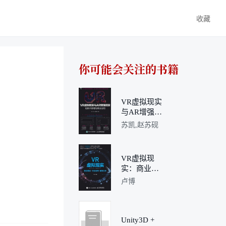
收藏
你可能会关注的书籍
VR虚拟现实
与AR增强现
实的技术原
苏凯,赵苏砚
理与商业应
用
VR虚拟现
实：商业模
式+行业应
卢博
用+案例分
析
Unity3D +