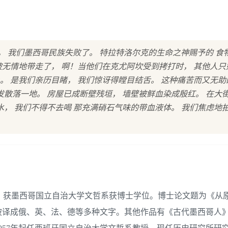
， 我们墨西哥民族失败了。 特拉特洛尔克的生命之神赐予的 食
被无情地带走了， 啊！当他们在克尤阿坎受到拷打时， 其他人只
。 是我们亲历目睹， 我们惊讶得瞠目结舌。 这种痛苦而又无助
发散落一地。 房屋已成断壁残垣， 墙壁被鲜血染成殷红。 在大
水， 我们不得不去喝 那充满硝石气味的带血液体。 我们焦虑地
西哥城。获墨西哥国立自治大学文哲系获博士学位。博士论文题为《从
被译成俄、英、法、德等多种文字。其他作品有《古代墨西哥人