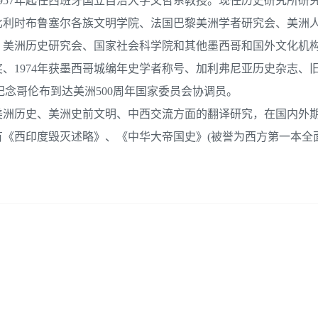
957年起任西班牙国立自治大学文哲系教授。现任历史研究所研
比利时布鲁塞尔各族文明学院、法国巴黎美洲学者研究会、美洲
、美洲历史研究会、国家社会科学院和其他墨西哥和国外文化机
学奖、1974年获墨西哥城编年史学者称号、加利弗尼亚历史杂志、
92 纪念哥伦布到达美洲500周年国家委员会协调员。
美洲历史、美洲史前文明、中西交流方面的翻译研究，在国内外
《西印度毁灭述略》、《中华大帝国史》(被誉为西方第一本全