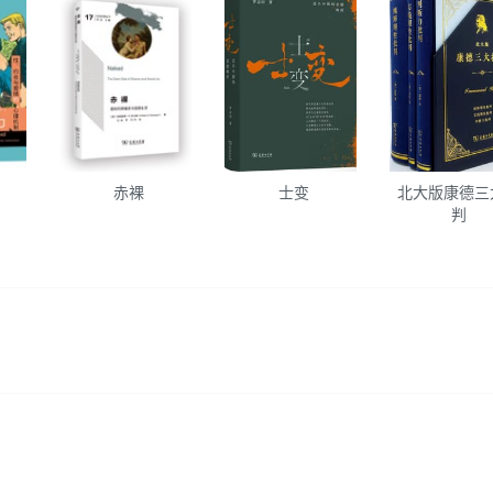
赤裸
士变
北大版康德三
判