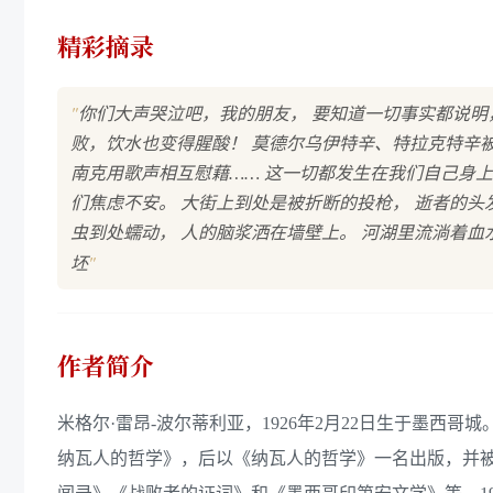
精彩摘录
"
你们大声哭泣吧，我的朋友， 要知道一切事实都说明
败，饮水也变得腥酸！ 莫德尔乌伊特辛、特拉克特辛
南克用歌声相互慰藉…… 这一切都发生在我们自己身上
们焦虑不安。 大街上到处是被折断的投枪， 逝者的头
虫到处蠕动， 人的脑浆洒在墙壁上。 河湖里流淌着血
"
坯
作者简介
米格尔·雷昂-波尔蒂利亚，1926年2月22日生于墨
纳瓦人的哲学》，后以《纳瓦人的哲学》一名出版，并