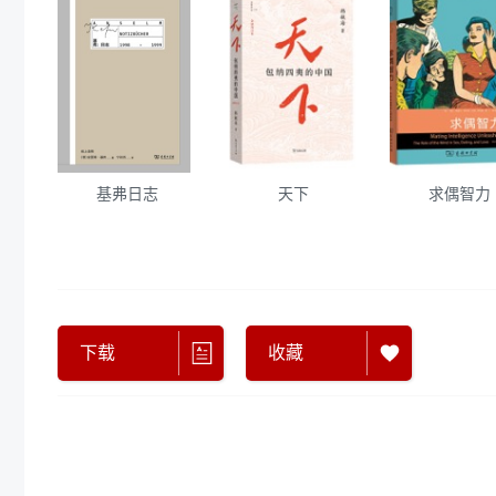
基弗日志
天下
求偶智力
下载
收藏