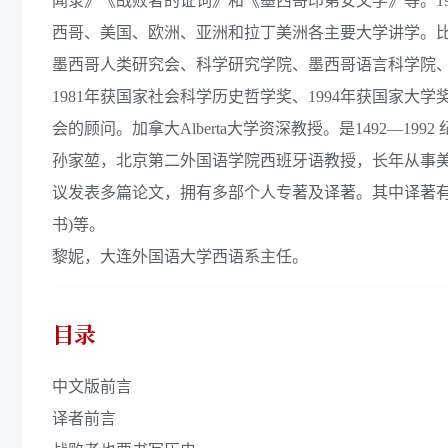
闻录》《战败者的证词》和《墨西哥印第安文学》等。1
西哥、美国、欧洲、亚洲和拉丁美洲各主要大学讲学。
墨西哥人类研究会、科学研究学院、墨西哥语言科学院
1981年获国家社会科学历史哲学奖、1994年获国家大
会的顾问。加拿大Alberta大学资深教授。是1492—19
孙家堃，北京第二外国语学院西班牙语教授，长年从事
议发表多篇论文，拥有多部个人专著及译著。其中译著有
书)等。
黎妮，大连外国语大学西语系主任。
目录
中文版前言
译者前言