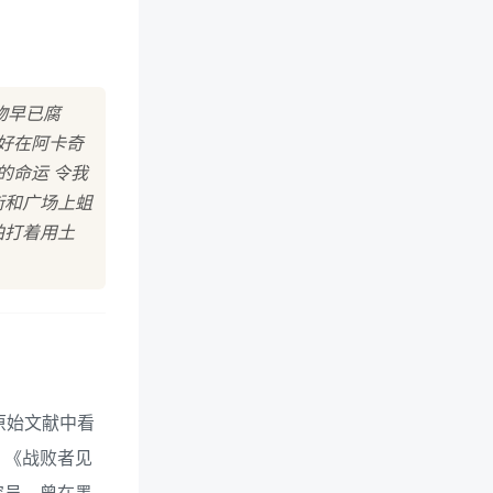
物早已腐
好在阿卡奇
的命运 令我
街和广场上蛆
拍打着用土
原始文献中看
》《战败者见