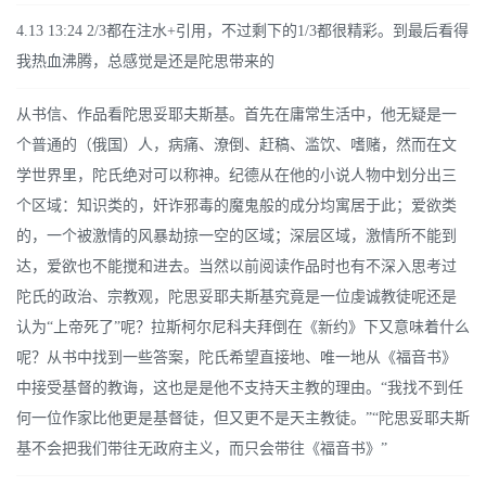
4.13 13:24 2/3都在注水+引用，不过剩下的1/3都很精彩。到最后看得
我热血沸腾，总感觉是还是陀思带来的
从书信、作品看陀思妥耶夫斯基。首先在庸常生活中，他无疑是一
个普通的（俄国）人，病痛、潦倒、赶稿、滥饮、嗜赌，然而在文
学世界里，陀氏绝对可以称神。纪德从在他的小说人物中划分出三
个区域：知识类的，奸诈邪毒的魔鬼般的成分均寓居于此；爱欲类
的，一个被激情的风暴劫掠一空的区域；深层区域，激情所不能到
达，爱欲也不能搅和进去。当然以前阅读作品时也有不深入思考过
陀氏的政治、宗教观，陀思妥耶夫斯基究竟是一位虔诚教徒呢还是
认为“上帝死了”呢？拉斯柯尔尼科夫拜倒在《新约》下又意味着什么
呢？从书中找到一些答案，陀氏希望直接地、唯一地从《福音书》
中接受基督的教诲，这也是是他不支持天主教的理由。“我找不到任
何一位作家比他更是基督徒，但又更不是天主教徒。”“陀思妥耶夫斯
基不会把我们带往无政府主义，而只会带往《福音书》”