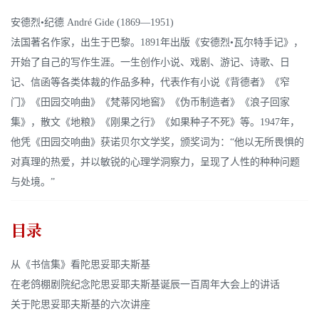
安德烈•纪德 André Gide (1869—1951)
法国著名作家，出生于巴黎。1891年出版《安德烈•瓦尔特手记》，
开始了自己的写作生涯。一生创作小说、戏剧、游记、诗歌、日
记、信函等各类体裁的作品多种，代表作有小说《背德者》《窄
门》《田园交响曲》《梵蒂冈地窖》《伪币制造者》《浪子回家
集》，散文《地粮》《刚果之行》《如果种子不死》等。1947年，
他凭《田园交响曲》获诺贝尔文学奖，颁奖词为：“他以无所畏惧的
对真理的热爱，并以敏锐的心理学洞察力，呈现了人性的种种问题
与处境。”
目录
从《书信集》看陀思妥耶夫斯基
在老鸽棚剧院纪念陀思妥耶夫斯基诞辰一百周年大会上的讲话
关于陀思妥耶夫斯基的六次讲座