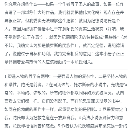
你究竟在想些什么——如果一个作者写了圣人的故事，如果一位作
者写了一部堪称伟大的作品，我们就要把他伟大化吗？观点存在差
异很正常，但我委实无法理解这个逻辑：就因为纪德说陀氏是个
人，就因为纪德在讲话中过于在意陀氏的真实生活状态（好吧，我
不觉得是“过于在意”），就因为纪德把陀氏的独特说成“民族性”（对
不起，我确实认为那是俄罗斯的民族性），就否定纪德，说纪德错
了，说他过于自私和功利。我持完全相反的意见：这本小册子正正
是怀揣着爱与热情的人应该接触的一本陀氏相关。
1.塑造人物的哲学有两种：一是强调人物的复杂性，二是坚持人物的
和谐性，陀氏是前者。2.在司汤达的、托尔斯泰的小说中，光线是恒
常的、平均的、弥散的。所有的物体都以同样的方式被照亮，从四
面看去它们都一样。它们没有影子。而在陀思妥耶夫斯基的书中，
如同在伦勃朗的画作中一样，起重要功能的是阴影。3.尼采要肯定自
我，陀氏却认为拯救之道在于放弃自我。4.英法小说强调智力和意
志，陀氏却相信痛苦和慈悲。5.作者认为陀氏和威廉布莱克是一卦的