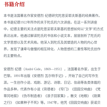
书籍介绍
本书是法国著名作家安德烈·纪德研究陀思妥耶夫斯基的经典著作。
本书是纪德1922年所作的关于陀氏的六次讲座。在这一系列讲座
中，纪德主要的关注点是陀思妥耶夫斯基的思想如何以“文学”的方式
表达出来，他通过解读陀氏的书信和小说文本，层层剖析了陀氏的
文学思想以及艺术风格。他深入到陀氏及其塑造的人物的内心世
界，发现了谦卑与傲慢的相互转化、人物思想的二重性等陀氏创作
的主要特点。
安德烈·纪德（André Gide，1869—1951），法国著名作家，出生于
巴黎。1891年出版《安德烈·瓦尔特手记》，开始了自己的写作生
涯。一生创作小说、戏剧、游记、诗歌、日记、信函等各类体裁的
作品多种，代表作有小说《背德者》《窄门》《田园交响曲》《梵
蒂冈地窖》《伪币制造者》《浪子回家集》，散文《地粮》《刚果
之行》《如果种子不死》等。1947年，他凭《田园交响曲》获诺贝