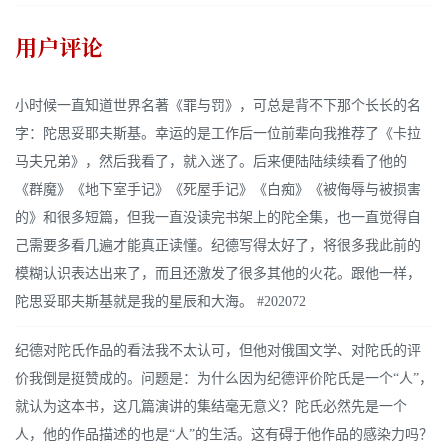
用户评论
小时候一直知道世界名著《罪与罚》，可总是背不下那个长长的名
字：陀思妥耶夫斯基。幸运的是工作后一位前辈向我推荐了《卡拉
马夫兄弟》，然后我看了，就入迷了。后来便陆陆续续看了他的
《群魔》《地下室手记》《死屋手记》《白痴》《被侮辱与被损害
的》和很多短篇，但我一直没读完书架上的陀全集，也一直觉得自
己需要多看几遍才能真正读懂。纪德写得太好了，将很多我此前的
模糊认识表达出来了，而且还激发了很多其他的火花。跟他一样，
陀思妥耶夫斯基就是我的星辰和大海。 #202072
纪德对陀氏作品的看法我不太认可，但他对俄国文学、对陀氏的评
价我倒是挺赞成的。问题是：为什么因为纪德评价陀氏是一个“人”，
就认为这本书，这几篇演讲的集结毫无意义？陀氏必然先是一个
人，他的作品描述的也是“人”的生活。这有碍于他作品的感染力吗？