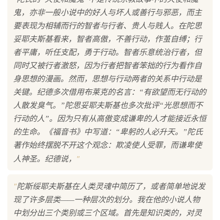
鬼，亦非一般小说中的好人与坏人或善行与邪恶，而主
要表现为相辅而行的智者与行者、贵人与贱人。在陀思
妥耶夫斯基看来，智者高傲，不善行动，作茧自缚；行
者平庸，听任支配，勇于行动。智者乐意统治行者，但
同时又被行者激怒，因为行者把智者笨拙的行为看作自
身思想的漫画。然而，思想与行动两者的关系中行动是
关键。纪德多次借用布莱克的名言：“有欲望而无行动的
人散发臭气。”陀思妥耶夫斯基也多次批评“光思想而不
行动的人”。因为只有从高傲变成谦卑的人才能接近永恒
的生命。《福音书》中写道：“卑躬的人必升天。”陀氏
著作始终摆脱不开这个观念：欺凌使人受罪，而谦卑使
"
人神圣。纪德说，
"
陀斯绥耶夫斯基在人类灵魂中简历了，或者简单地说发
现了许多层类——一种层次的划分。我在他的小说人物
中划分出三个类别或三个区域。首先是知识类的，对灵