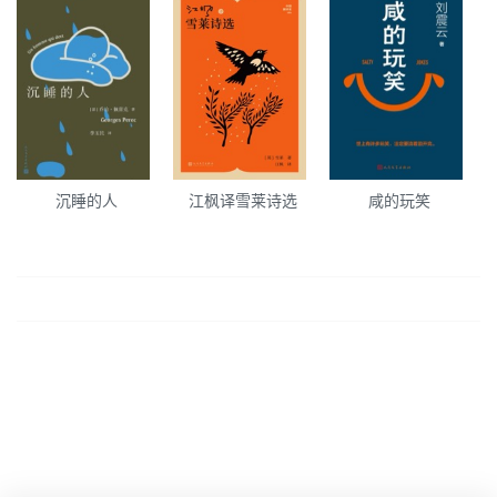
沉睡的人
江枫译雪莱诗选
咸的玩笑