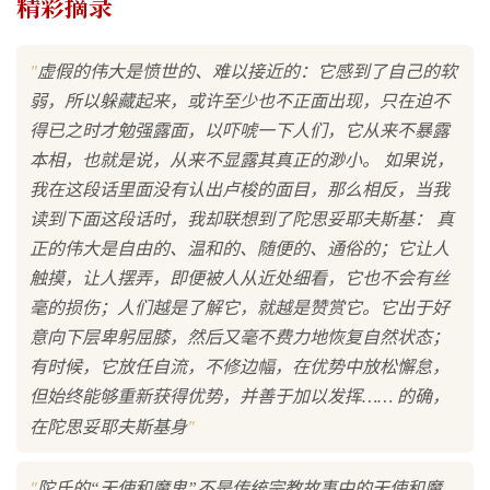
精彩摘录
"
虚假的伟大是愤世的、难以接近的：它感到了自己的软
弱，所以躲藏起来，或许至少也不正面出现，只在迫不
得已之时才勉强露面，以吓唬一下人们，它从来不暴露
本相，也就是说，从来不显露其真正的渺小。 如果说，
我在这段话里面没有认出卢梭的面目，那么相反，当我
读到下面这段话时，我却联想到了陀思妥耶夫斯基： 真
正的伟大是自由的、温和的、随便的、通俗的；它让人
触摸，让人摆弄，即便被人从近处细看，它也不会有丝
毫的损伤；人们越是了解它，就越是赞赏它。它出于好
意向下层卑躬屈膝，然后又毫不费力地恢复自然状态；
有时候，它放任自流，不修边幅，在优势中放松懈怠，
但始终能够重新获得优势，并善于加以发挥…… 的确，
"
在陀思妥耶夫斯基身
"
陀氏的“天使和魔鬼”不是传统宗教故事中的天使和魔