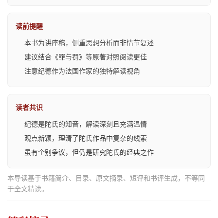
读前提醒
本书为讲座稿，侧重思想分析而非情节复述
建议结合《罪与罚》等原著对照阅读更佳
注意纪德作为法国作家的独特解读视角
读者共识
纪德是陀氏的知音，解读深刻且充满温情
观点新颖，理清了陀氏作品中复杂的线索
虽有个别争议，但仍是研究陀氏的经典之作
本导读基于书籍简介、目录、原文摘录、短评和书评生成，不等同
于全文精读。