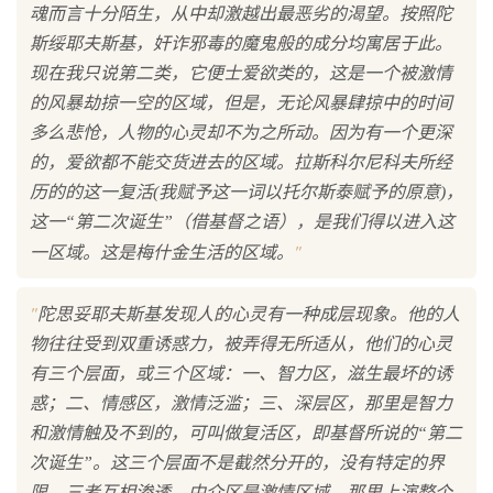
魂而言十分陌生，从中却激越出最恶劣的渴望。按照陀
斯绥耶夫斯基，奸诈邪毒的魔鬼般的成分均寓居于此。
现在我只说第二类，它便士爱欲类的，这是一个被激情
的风暴劫掠一空的区域，但是，无论风暴肆掠中的时间
多么悲怆，人物的心灵却不为之所动。因为有一个更深
的，爱欲都不能交货进去的区域。拉斯科尔尼科夫所经
历的的这一复活(我赋予这一词以托尔斯泰赋予的原意)，
这一“第二次诞生”（借基督之语），是我们得以进入这
"
一区域。这是梅什金生活的区域。
"
陀思妥耶夫斯基发现人的心灵有一种成层现象。他的人
物往往受到双重诱惑力，被弄得无所适从，他们的心灵
有三个层面，或三个区域：一、智力区，滋生最坏的诱
惑；二、情感区，激情泛滥；三、深层区，那里是智力
和激情触及不到的，可叫做复活区，即基督所说的“第二
次诞生”。这三个层面不是截然分开的，没有特定的界
限，三者互相渗透。中介区是激情区域，那里上演整个