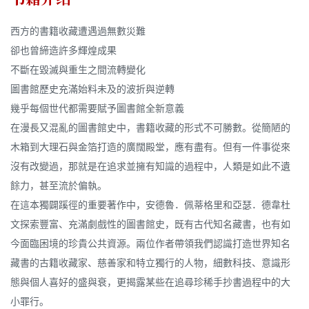
西方的書籍收藏遭遇過無數災難
卻也曾締造許多輝煌成果
不斷在毀滅與重生之間流轉變化
圖書館歷史充滿始料未及的波折與逆轉
幾乎每個世代都需要賦予圖書館全新意義
在漫長又混亂的圖書館史中，書籍收藏的形式不可勝數。從簡陋的
木箱到大理石與金箔打造的廣闊殿堂，應有盡有。但有一件事從來
沒有改變過，那就是在追求並擁有知識的過程中，人類是如此不遺
餘力，甚至流於偏執。
在這本獨闢蹊徑的重要著作中，安德魯．佩蒂格里和亞瑟．德韋杜
文探索豐富、充滿劇戲性的圖書館史，既有古代知名藏書，也有如
今面臨困境的珍貴公共資源。兩位作者帶領我們認識打造世界知名
藏書的古籍收藏家、慈善家和特立獨行的人物，細數科技、意識形
態與個人喜好的盛與衰，更揭露某些在追尋珍稀手抄書過程中的大
小罪行。