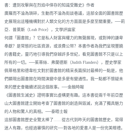
書：遭到攻擊與在烈焰中倖存的知識受難史》作者
廣羅而不淪為瑣碎，生動而不淪為街談巷議，這部全面的圖書館歷
史展現出這種機構對於人類文化的方方面面是多麼至關重要。──莉
亞．普萊斯（Leah Price），文學評論家
何謂「圖書館」？它是私人財富與權力的無聲展現，或對神的謙卑
奉獻？是常態的社區資源，或浪費公帑？本書作者為我們呈現豐饒
的書籍史，靈巧地引導我們穿越許多世紀，看見圖書館不只是以上
所有的一切。──茱蒂絲．弗蘭德斯（Judith Flanders），歷史學家
佩蒂格里和德韋杜文對於圖書館的精采長篇探討最棒的一點是，他
們顯現出圖書館在時間演變中是多麼有變通性。我一點都不懷疑未
來的歷史會繼續述說這個故事。──金融時報
《圖書館生滅史》證明事實比虛構更有趣。這本書從兩千年前亞歷
山大圖書館建立開始考查了圖書館的創造與毀滅，充滿了獨具魅力
的人物和驚人的真相。──泰晤士報
這部圖書館歷史全覽太棒了……從古代到昨天的圖書館歷史，寫得
迷人有趣，也經過審慎的研究──對各地的愛書人是一份完美贈禮。