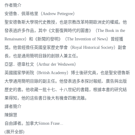
作者簡介
安德魯．佩蒂格里（Andrew Pettegree）
聖安德魯斯大學現代史教授，也是宗教改革時期歐洲史的權威。他
發表過許多作品，其中《文藝復興時代的圖書》（The Book in the
Renaissance）和《新聞的發明》（The Invention of News）曾經獲
獎。他曾經擔任英國皇家歷史學會（Royal Historical Society）副會
長，也是通用簡明目錄的創辦人兼主任。
亞瑟．德韋杜文（Arthur der Weduwen）
英國國家學術院（British Academy）博士後研究員，也是聖安德魯斯
大學通用簡明目錄的副主任。他發表過多本探討報紙、廣告與出版
歷史的書。他收藏一批十七、十八世紀的書籍，根據本書的研究結
果得知，他的這些書日後大有機會四散流離。
譯者簡介
陳錦慧
自由譯者。加拿大Simon Frase...
(展开全部)