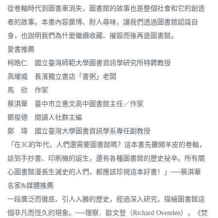
從卷軸時代到圖書車消失，圖書館的故事也是整個社會和它的創造
者的故事。本書內容廣博、耐人尋味，讓我們透過圖書館認識自
身，也說明我們為什麼繼續收藏、摧毀而後再造圖書館。
愛書推薦
柯皓仁 國立臺灣師範大學圖書資訊學研究所特聘教授
高耀威 長濱獨立書店「書粥」老闆
馬 欣 作家
蔡淇華 臺中市立惠文高中圖書館主任／作家
鄭俊德 閱讀人社群主編
鄭 瑋 國立臺灣大學圖書資訊學系專任副教授
「在3C的年代，人們還需要圖書館嗎？這本書先攤開羊皮的卷軸，
談到手抄書、印刷機的誕生，還有各種圖書館的歷史祕辛。所有關
心圖書館漫長生滅史的人們，都應該珍視這本好書！」──蔡淇華
名家&媒體推薦
一段廣泛而徹底、引人入勝的歷史，經過深入研究，描繪圖書館這
個非凡而恆久的現象。──理察．歐文登（Richard Ovenden），《焚