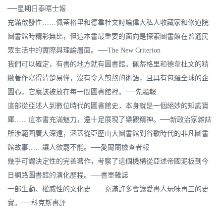
──星期日泰晤士報
充滿啟發性……佩蒂格里和德韋杜文討論偉大私人收藏家和修道院
圖書館時精彩無比，但這本書最重要的面向是探索圖書館在普通民
眾生活中的實際與理論層面。──The New Criterion
我們可以確定，有書的地方就有圖書館。佩蒂格里和德韋杜文的精
緻著作寫得清楚易懂，沒有令人煎熬的術語，且具有包羅全球的企
圖心，它應該被放在每一間圖書館裡。──先驅報
這部從亞述人到數位時代的圖書館史，本身就是一個絕妙的知識寶
庫……這本書充滿魅力，還十足展現了樂觀精神。──新政治家雜誌
所涉範圍廣大深遠，涵蓋從亞歷山大圖書館到谷歌時代的非凡圖書
館故事……讓人欲罷不能。──愛爾蘭檢查者報
幾乎可謂決定性的完善著作，考察了這個機構從亞述帝國泥板到今
日網路圖書館的演化歷程。──書單雜誌
一部生動、權威性的文化史……充滿許多會讓愛書人玩味再三的史
實。──科克斯書評