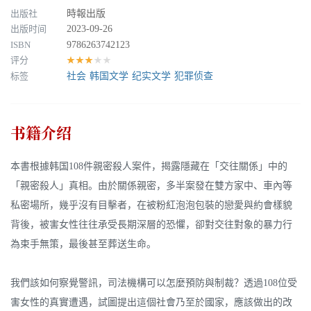
出版社
時報出版
出版时间
2023-09-26
ISBN
9786263742123
评分
★★★★★
标签
社会
韩国文学
纪实文学
犯罪侦查
书籍介绍
本書根據韩国108件親密殺人案件，揭露隱藏在「交往關係」中的
「親密殺人」真相。由於關係親密，多半案發在雙方家中、車內等
私密場所，幾乎沒有目擊者，在被粉紅泡泡包裝的戀愛與約會樣貌
背後，被害女性往往承受長期深層的恐懼，卻對交往對象的暴力行
為束手無策，最後甚至葬送生命。
我們該如何察覺警訊，司法機構可以怎麼預防與制裁？透過108位受
害女性的真實遭遇，試圖提出這個社會乃至於國家，應該做出的改