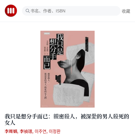
收藏
我只是想分手而已：親密殺人，被深愛的男人殺死的
女人
李周娟
,
李禎環
,
이주연
,
이정환