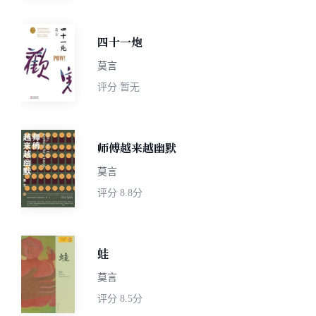
四十一炮
莫言
评分
暂无
师傅越来越幽默
莫言
评分
8.8分
蛙
莫言
评分
8.5分