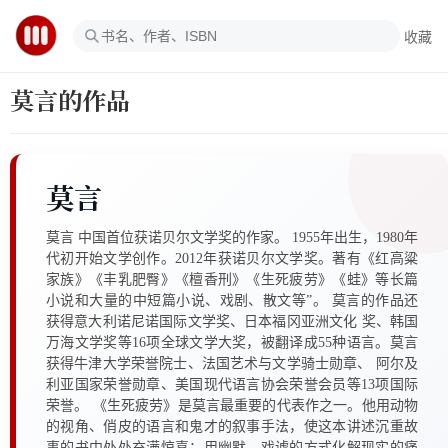
收藏
莫言的作品
莫言
莫言 中国首位获诺贝尔文学奖的作家。 1955年出生，1980年
代初开始文学创作。2012年获诺贝尔文学奖。著有《红高粱
家族》《丰乳肥臀》《檀香刑》《生死疲劳》《蛙》等长篇
小说和大量的中短篇小说、戏剧、散文等”。 莫言的作品还
获得意大利诺尼诺国际文学奖、日本福冈亚洲文化 奖、韩国
万海文学奖等16项全球文学大奖，被翻译成55种语言。莫言
获得牛津大学荣誉院士、法国艺术与文学骑士勋章、 阿尔及
利亚国家荣誉勋章、美国现代语言协会荣誉会员等13项国际
荣誉。 《生死疲劳》是莫言最重要的代表作之一。他用动物
的视角、俏皮的语言和鬼才的叙事手法，使这本讲述沉重故
事的书中处处充满惊喜；用幽默、戏谑的方式化解现实的痛