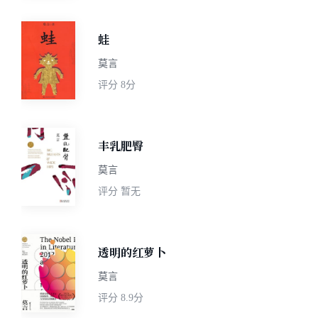
蛙
莫言
评分
8分
丰乳肥臀
莫言
评分
暂无
透明的红萝卜
莫言
评分
8.9分