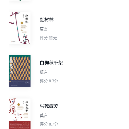
红树林
莫言
评分
暂无
白狗秋千架
莫言
评分
8.3分
生死疲劳
莫言
评分
8.7分