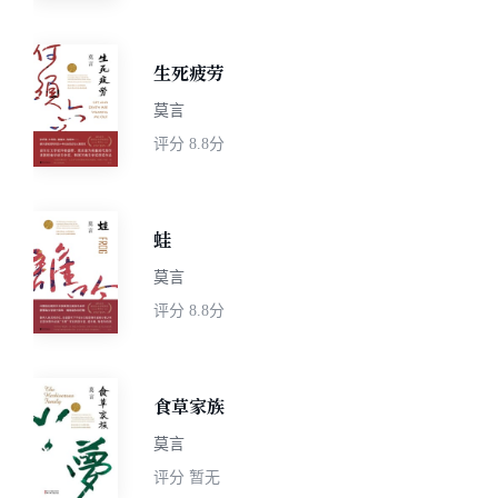
生死疲劳
莫言
评分
8.8分
蛙
莫言
评分
8.8分
食草家族
莫言
评分
暂无