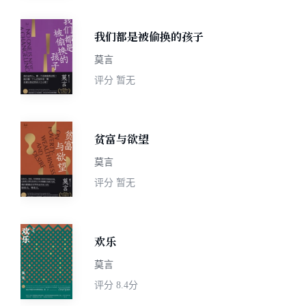
我们都是被偷换的孩子
莫言
评分
暂无
贫富与欲望
莫言
评分
暂无
欢乐
莫言
评分
8.4分