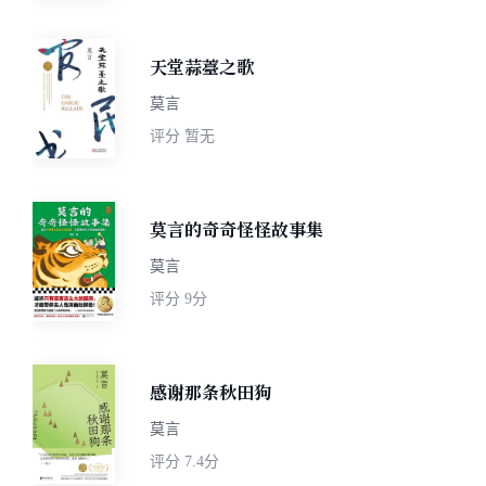
天堂蒜薹之歌
莫言
评分
暂无
莫言的奇奇怪怪故事集
莫言
评分
9分
感谢那条秋田狗
莫言
评分
7.4分