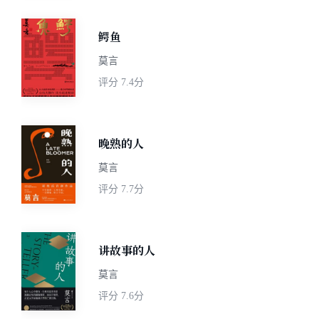
鳄鱼
莫言
评分
7.4分
晚熟的人
莫言
评分
7.7分
讲故事的人
莫言
评分
7.6分