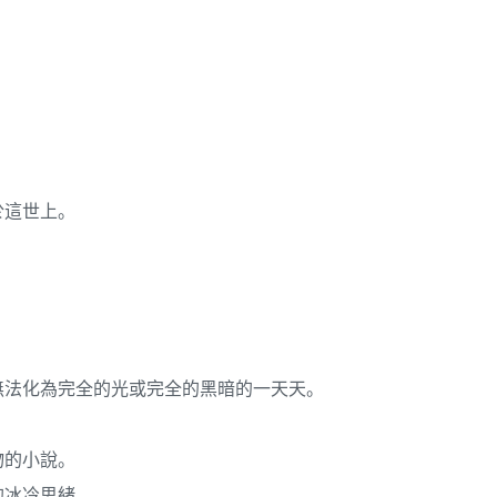
於這世上。
無法化為完全的光或完全的黑暗的一天天。
物的小說。
的冰冷思緒。