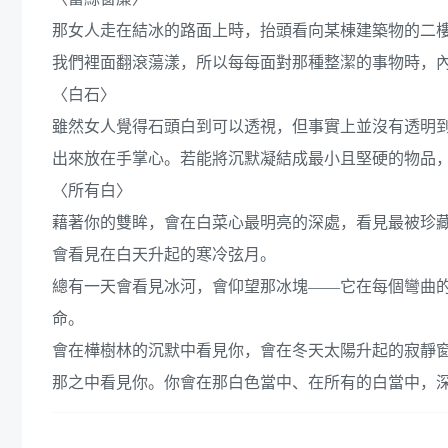
那女人走在結冰的路面上時，抬頭看向某棟建築物的二
我們裡面翻滾蕩漾，所以每每面對那種整潔的事物時，
〈白石〉
雖然女人覺得石頭白到可以透視，但事實上並沒有透明
出來放在手掌心。若能將沉默凝結成最小且堅硬的物品
〈所有白〉
藉著你的雙眸，會在白菜心最明亮的深處，看見最被珍
會看見在白天升起的寒冷弦月。
總有一天會看見冰河，會仰望那冰塊——它在每個彎曲
命。
會在樺樹林的沉默中看見你，會在冬天太陽升起的寂靜
那之中看見你。你會在那白色當中、在所有的白當中，