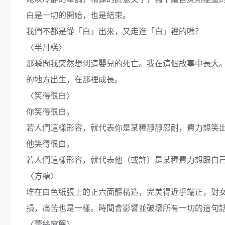
白是一切的開始，也是結束。
我們不都是從「白」出來，又走進「白」裡的嗎？
〈半月糕〉
那瞬間我突然想到這嬰兒的死亡。我在這個故事中長大
的地方出生，在那裡成長。
〈笑得很白〉
你笑得很白。
若人們這樣形容，就代表你是某種靜靜忍耐，費力想笑
他笑得很白。
若人們這樣形容，就代表他（或許）是某種費力想跟自
〈方糖〉
堆在白色紙張上的正六面體構造，完美得近乎端正，對
損，痛苦也是一樣。時間會影響並破壞所有一切的這句
〈蕾絲窗簾〉