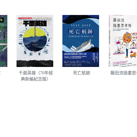
館
千面英雄（70年經
死亡航跡
藤田流插畫思
典新編紀念版）