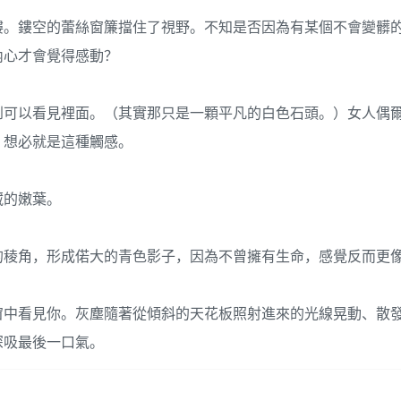
樓。鏤空的蕾絲窗簾擋住了視野。不知是否因為有某個不會變髒
內心才會覺得感動？
到可以看見裡面。（其實那只是一顆平凡的白色石頭。）女人偶
，想必就是這種觸感。
藏的嫩葉。
的稜角，形成偌大的青色影子，因為不曾擁有生命，感覺反而更
窗中看見你。灰塵隨著從傾斜的天花板照射進來的光線晃動、散
深吸最後一口氣。