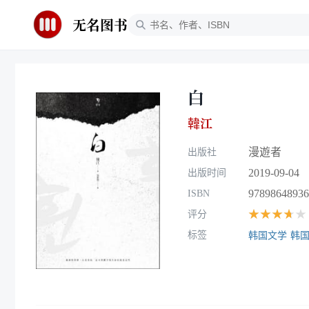
无名图书
白
韓江
漫遊者
出版社
2019-09-04
出版时间
97898648936
ISBN
★★★★★
评分
标签
韩国文学
韩