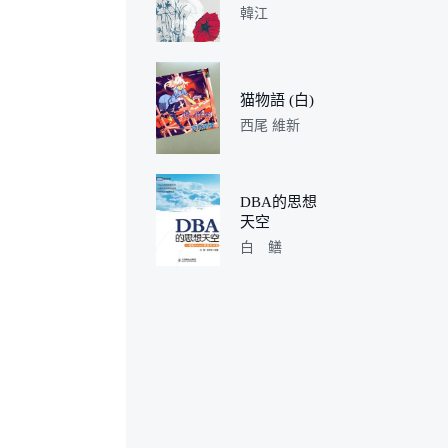
韓江
猫物語 (白)
西尾 維新
DBA的思想
天空
白 鳝