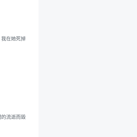
。我在她死掉
間的流逝而毀