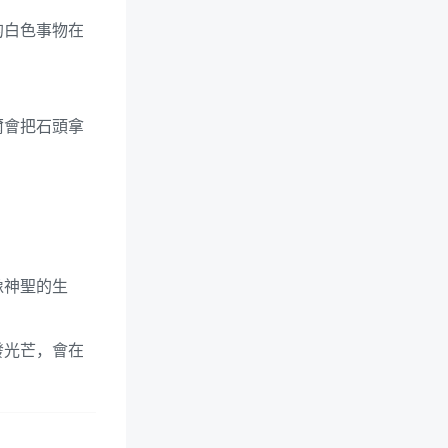
的白色事物在
爾會把石頭拿
像神聖的生
發光芒，會在