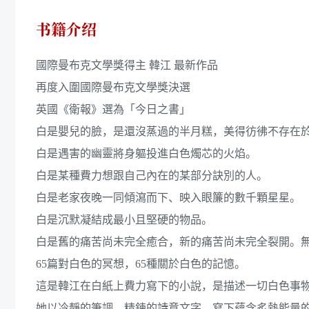
书籍介绍
國際曼布克文學獎得主 韓江 最新作品
再度入圍國際曼布克文學獎決選
英國《衛報》選為「今日之書」
白是嬰兒的臉，是還沒蒸過的半月糕，美得彷彿不存在
白是遇害的幽靈將身軀投進白色燭芯的火焰。
白是某種費力想跟自己內在的某部分訣別的人。
白是老家夜晚一同傾瀉而下、映入眼簾的數千顆星星。
白是沉默凝結成最小且堅硬的物品。
白是舊的痛苦尚未完全癒合，新的痛苦尚未完全裂開。
65篇對白色的冥想，65種關於白色的記憶。
這是韓江在白紙上費力寫下的小說，是描述一切白色事
她以冷靜的筆調，精鍊的詩意文字，寫下蘊含炙熱能量