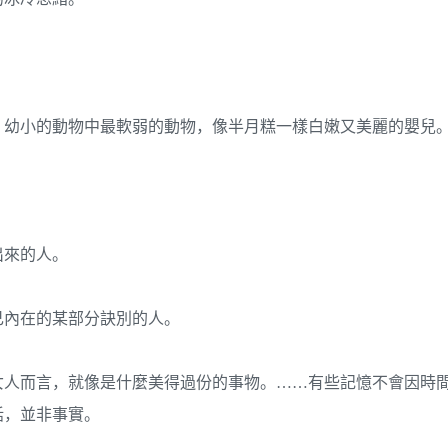
。幼小的動物中最軟弱的動物，像半月糕一樣白嫩又美麗的嬰兒
出來的人。
己內在的某部分訣別的人。
女人而言，就像是什麼美得過份的事物。……有些記憶不會因時
話，並非事實。