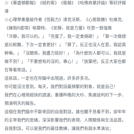
☆《華盛頓郵報》《紐約客》《衛報》《哈佛商業評論》等好評報
導
☆心理學重量級作者《恆毅力》達克沃斯、《心態致勝》杜維克、
《擁抱B選項》格蘭特、《安靜，就是力量》坎恩一致強推
「冷靜，我可以的。」「完蛋了，我一定會搞砸！」「第一次做總
是比較難，下次一定會更好！」「算了，反正也沒人在意，我認真
幹嘛。」「沒關係，我盡力就好！」「為什麼別人都可以，我就是
做不到？」「不要想有的沒的，專心！」「放棄吧，反正大家也都
在等看笑話。」
這些話，一定也在你腦中出現過，許多許多次。
你可能沒注意到，每天，我們對話最頻繁的對象，就是自己！
我們在心裡用超快的語速，重播昨晚的大吵、焦慮談判的下一步、
預演明天的報告。
這個在我們腦中不斷來回的自我對話，誰也聽不見看不到，卻牢牢
的主宰我們的思緒，深深影響我們的表現、人際關係與生活品質。
自我對話，可以是我們的最佳教練，讓我們有超水準演出；