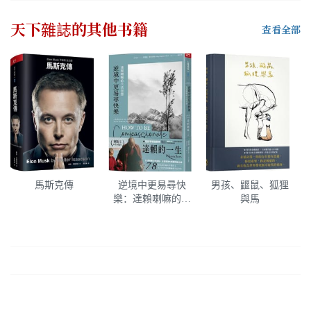
天下雜誌
的其他书籍
查看全部
馬斯克傳
逆境中更易尋快
男孩、鼴鼠、狐狸
樂：達賴喇嘛的生
與馬
活智慧