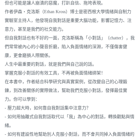
但也可能是讓人崩潰的惡魔，打趴自信、拖垮表現。
作者伊森‧克洛斯（Ethan Kross）博士是密西根大學情緒與自制力
實驗室主持人，他發現自我對話是重要大腦功能，影響記憶力、注
意力，甚至是我們的社交能力。
但自我對話也有不好的一面，克洛斯稱為「小對話」（chatter），我
們常常被內心的小聲音折磨，陷入負面情緒的深淵，不僅傷害健
康，更會磨損人際關係。
人生中最重要的對話，就是我們與自己說的話。
掌握克服小對話的有效工具，不再被負面情緒綁架！
在本書中，作者結合科學研究與真實案例，從改變自己的心理鍛
鍊，到改善關係的實際做法，幫助我們克服小對話，發揮最佳實
力。你可以學到：
- 壓力超大時，如何靠自我對話集中注意力？
- 如何用抽離式自我對話取代以「我」為中心的對話，轉換觀點與情
緒。
- 如何有建設性地幫助別人克服小對話，而不會共同掉入負面情緒的