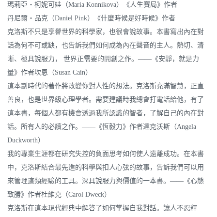
瑪莉亞‧柯妮可娃（Maria Konnikova）《人生賽局》作者
丹尼爾‧品克（Daniel Pink）《什麼時候是好時候》作者
克洛斯不只是享譽世界的科學家，也很會說故事。本書寫出內在對
話為何不可或缺，也告訴我們如何成為內在聲音的主人。熱切、清
晰、極具說服力， 世界正需要的開創之作。——《安靜，就是力
量》作者坎恩（Susan Cain）
這本劃時代的著作將改變你對人性的想法。克洛斯充滿智慧，正直
善良，也是世界級心理學者。需要建議時我總會打電話給他，有了
這本書，每個人都有機會透過我所認識的智者，了解自己的內在對
話。所有人的必讀之作。——《恆毅力》作者達克沃斯（Angela
Duckworth）
我的專業生涯都在研究失控的負面思考如何使人遠離成功。在本書
中，克洛斯結合最先進的科學與扣人心弦的故事，告訴我們可以用
來管理這類經驗的工具。深具說服力與價值的一本書。——《心態
致勝》作者杜維克（Carol Dweck）
克洛斯在這本現代經典中解答了如何掌握自我對話。讓人不忍釋