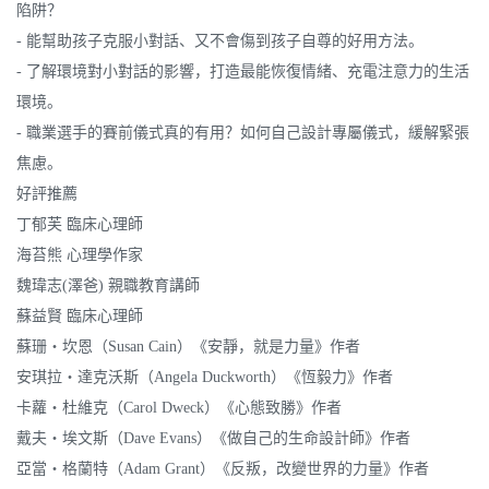
陷阱？
- 能幫助孩子克服小對話、又不會傷到孩子自尊的好用方法。
- 了解環境對小對話的影響，打造最能恢復情緒、充電注意力的生活
環境。
- 職業選手的賽前儀式真的有用？如何自己設計專屬儀式，緩解緊張
焦慮。
好評推薦
丁郁芙 臨床心理師
海苔熊 心理學作家
魏瑋志(澤爸) 親職教育講師
蘇益賢 臨床心理師
蘇珊‧坎恩（Susan Cain）《安靜，就是力量》作者
安琪拉‧達克沃斯（Angela Duckworth）《恆毅力》作者
卡蘿‧杜維克（Carol Dweck）《心態致勝》作者
戴夫‧埃文斯（Dave Evans）《做自己的生命設計師》作者
亞當‧格蘭特（Adam Grant）《反叛，改變世界的力量》作者