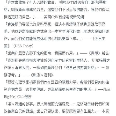
「這本書收集了引人入勝的故事， 檢視我們透過與自己的無聲對
話，馴服負面思緒的力量，還有我們不可思議的能力，讓我們得以
擁抱更好的自己。」——美國CNN有線電視新聞網
「克洛斯的專業也許是科學家，但這本書證明了他也是說故事高
手，他以輕鬆幽默的方式寫出一本容易消化的書，闡述大腦如何運
作，而我們如何能讓無休止的小對話安靜下來。」——《今日美
國》（USA Today）
「讓內在聲音安靜下來的指南，實際而有用。」——《書單》雜誌
「克洛斯是密西根大學情感與自制力研究室的主持人， 初試啼聲之
作讓人眼界大開，一探如何管理我們『與自己的無聲對話』⋯⋯激
發思考。」——《出版人週刊》
「得獎心理學家揭露我們內在聲音的隱藏力量，帶我們看見如何控
制這個力量，過著更健康、更滿足而更有生產力的生活。」──Next
Big Idea Club選書
「讓人著迷的敘事，行文流暢而充滿洞見⋯⋯克洛斯告訴我們如何
改善與自己的對話，讓自己更快樂、更健康也更有生產力。一本真