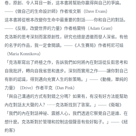
卷，原創、令人耳目一新，這本書將幫助你贏得與自己的爭論。
——《做自己的生命設計師》作者埃文斯（Dave Evans）
這本書將從根本改變你生命中最重要的對話——你和自己的對話。
——《反叛，改變世界的力量》作者格蘭特（Adam Grant）
克洛斯的思考深刻而富原創性，研究也總是透徹而發人深省。有他
的名字的作品，我一定會閱讀。——《人生賽局》作者柯尼可娃
（Maria Konnikova）
「克洛斯寫出了終極之作，告訴我們如何將內在對話從反芻思考和
自我批評，轉向自我省思和進步。深刻而實用之作——讓你對自己
有新的認識，得到邁向充實人生的新策略。」——《動機，單純的
力量》（Drive）作者平克（Dan Pink）
「與自己溝通的方式有對錯之分嗎？如果有，有沒有好方法能幫助
內在對話太大聲的人？⋯⋯克洛斯找到了答案。」——《衛報》
「我們的內在對話神祕、震撼人心，我們透過它察覺自己是誰、在
想什麼。克洛斯對於管理和控制這個聲音有些好點子。」——《紐
約客》