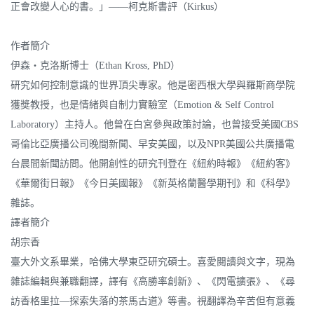
正會改變人心的書。」——柯克斯書評（Kirkus）
作者簡介
伊森‧克洛斯博士（Ethan Kross, PhD）
研究如何控制意識的世界頂尖專家。他是密西根大學與羅斯商學院
獲獎教授，也是情緒與自制力實驗室（Emotion & Self Control
Laboratory）主持人。他曾在白宮參與政策討論，也曾接受美國CBS
哥倫比亞廣播公司晚間新聞、早安美國，以及NPR美國公共廣播電
台晨間新聞訪問。他開創性的研究刊登在《紐約時報》《紐約客》
《華爾街日報》《今日美國報》《新英格蘭醫學期刊》和《科學》
雜誌。
譯者簡介
胡宗香
臺大外文系畢業，哈佛大學東亞研究碩士。喜愛閱讀與文字，現為
雜誌編輯與兼職翻譯，譯有《高勝率創新》、《閃電擴張》、《尋
訪香格里拉—探索失落的茶馬古道》等書。視翻譯為辛苦但有意義