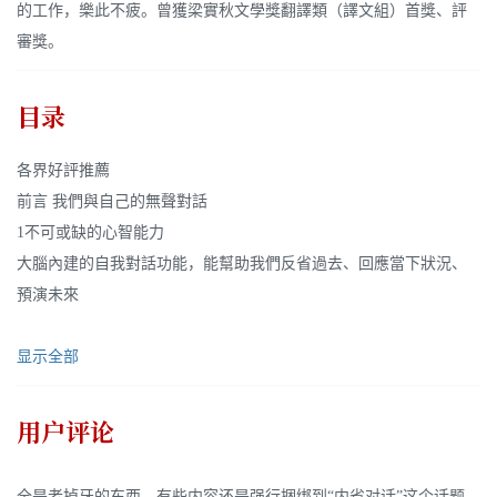
的工作，樂此不疲。曾獲梁實秋文學獎翻譯類（譯文組）首獎、評
審獎。
目录
各界好評推薦
前言 我們與自己的無聲對話
1不可或缺的心智能力
大腦內建的自我對話功能，能幫助我們反省過去、回應當下狀況、
預演未來
显示全部
用户评论
全是老掉牙的东西，有些内容还是强行捆绑到“内省对话”这个话题