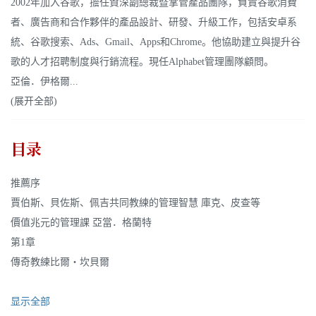
2002年加入谷歌，擔任資深副總裁暨掌管產品團隊，負責谷歌消費
者、廣告商和合作夥伴的產品設計、研發、升級工作，包括安卓系
統、谷歌搜索、Ads、Gmail、Apps和Chrome。他協助建立與提升谷
歌的人才招聘制度與行銷流程。現任Alphabet管理團隊顧問。
亞倫．伊格爾...
(展开全部)
目录
推薦序
賈伯斯、貝佐斯、佩吉共同教練的管理智慧 庫克、皮查等
價值兆元的管理課 亞當．格蘭特
第1章
傳奇教練比爾‧坎貝爾
显示全部