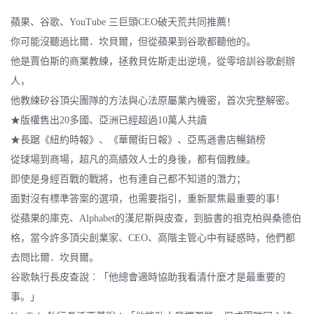
蘋果、谷歌、YouTube 三巨頭CEO破天荒共同推薦！
你可能沒聽過比爾．坎貝爾，但從蘋果到谷歌都聽他的。
他是賈伯斯的商業教練，拯救貝佐斯走出逆境，從零培訓谷歌創辦
人，
他教練矽谷頂尖團隊的方法與心法原屬業內機密，首次完整解密。
★版權售出20多國、亞洲已經超過10萬人共讀
★長踞《紐約時報》、《華爾街日報》、亞馬遜書店暢銷榜
從球場到商場，超凡的高績效人士的身後，都有個教練。
即使是身經百戰的戰將，也有連自己都不知道的潛力；
面對沒有標準答案的選項，也需要指引，重新聚焦最重要的事！
從蘋果的庫克、Alphabet的漢尼斯與皮查，到臉書的祖克柏與桑德伯
格，當今許多頂尖創業家、CEO、高階主管心中有疑惑時，他們都
去問比爾．坎貝爾。
谷歌執行長皮查說︰「他總會適時協助我看清什麼才是最重要的
事。」