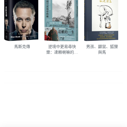
馬斯克傳
逆境中更易尋快
男孩、鼴鼠、狐狸
樂：達賴喇嘛的生
與馬
活智慧