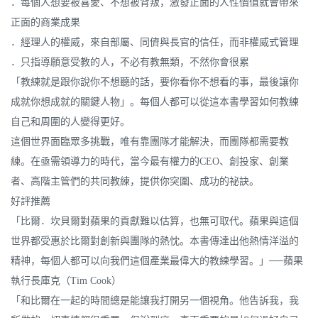
．每個人想要被喜愛、不想被背叛，激發正面的人性價值就會帶來
正面的商業成果
．經理人的權威，來自部屬、同儕與長官的信任，而非權威式管理
．只指導願意受教的人，不必有教無類，不然你會很累
「教練就是跟你說你不想聽的話，要你看你不想看的事，最後讓你
成就你想成就的關鍵人物」。每個人都可以從這本書學習如何教練
自己和周圍的人變得更好。
這個世界面臨眾多挑戰，唯有靠團隊才能解決，而團隊都需要教
練。在亟需領導力的時代，當今最有權力的CEO、創投家、創業
者、高階主管們的共同教練，提供你突圍、成功的祕訣。
好評推薦
「比爾．坎貝爾對蘋果的貢獻難以估算，也無可取代。蘋果與這個
世界都受惠於比爾對創新與團隊的熱忱。本書傳達出他熱情洋溢的
精神，每個人都可以向我們這個產業最偉大的教練學習。」──蘋果
執行長庫克（Tim Cook）
「和比爾在一起的時間總是能讓我打開另一個視角。他告訴我，我