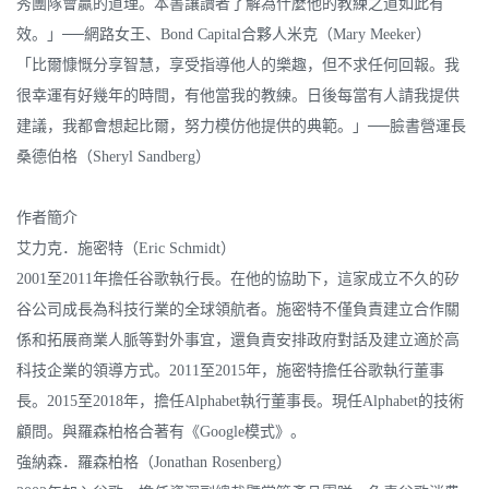
秀團隊會贏的道理。本書讓讀者了解為什麼他的教練之道如此有
效。」──網路女王、Bond Capital合夥人米克（Mary Meeker）
「比爾慷慨分享智慧，享受指導他人的樂趣，但不求任何回報。我
很幸運有好幾年的時間，有他當我的教練。日後每當有人請我提供
建議，我都會想起比爾，努力模仿他提供的典範。」──臉書營運長
桑德伯格（Sheryl Sandberg）
作者簡介
艾力克．施密特（Eric Schmidt）
2001至2011年擔任谷歌執行長。在他的協助下，這家成立不久的矽
谷公司成長為科技行業的全球領航者。施密特不僅負責建立合作關
係和拓展商業人脈等對外事宜，還負責安排政府對話及建立適於高
科技企業的領導方式。2011至2015年，施密特擔任谷歌執行董事
長。2015至2018年，擔任Alphabet執行董事長。現任Alphabet的技術
顧問。與羅森柏格合著有《Google模式》。
強納森．羅森柏格（Jonathan Rosenberg）