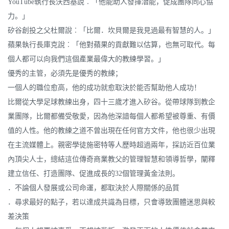
YouTube執行長沃西基說︰「他能助人發揮潛能，促成團隊同心協
力。」
矽谷創投之父杜爾說︰「比爾．坎貝爾是我見過最有智慧的人。」
蘋果執行長庫克說︰「他對蘋果的貢獻難以估算，也無可取代。每
個人都可以向我們這個產業最偉大的教練學習。」
優秀的主管，必須先是優秀的教練；
一個人的職位愈高，他的成功就愈取決於能否幫助他人成功！
比爾從大學足球教練出身，四十三歲才進入矽谷。從帶球隊到教企
業團隊，比爾都備受敬愛，因為他深諳每個人都希望被尊重、有價
值的人性。他的教練之道不曾出現在任何官方文件，他也很少出現
在主流媒體上。親密學徒施密特等人歷時超過兩年，採訪近百位業
內頂尖人士，總結這位傳奇商業教父的管理智慧和領導哲學，闡釋
建立信任、打造團隊、促進成長的32個管理黃金法則。
．不論個人發展或公司命運，都取決於人際關係的品質
．尋求最好的點子，若以達成共識為目標，只會導致團體迷思與較
差決策