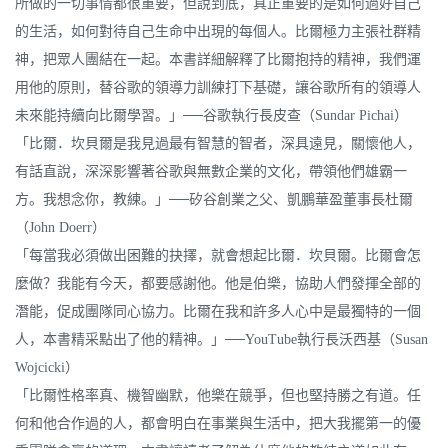
所做的一切事情都很重要，但說到底，真正重要的是如何過好自己
的生活，如何對待自己生命中出現的每個人。比爾極力主張社群精
神，把眾人團結在一起。本書詳細解釋了比爾抱持的精神，我們運
用他的原則，替谷歌的領導力訓練打下基礎，讓谷歌所有的領導人
未來能持續向比爾學習。」──谷歌執行長皮查（Sundar Pichai）
「比爾．坎貝爾是我見過最有智慧的智者，深具遠見，關懷他人，
有話直說，深深影響著谷歌與無數企業的文化，帶領他們雄霸一
方。我想念你，教練。」──矽谷創業之父、凱鵬華盈董事長杜爾
（John Doerr）
「每當我必須做出困難的抉擇，就會想起比爾．坎貝爾。比爾會怎
麼做？我能有今天，都要感謝他。他是伯樂，協助人們發揮全部的
潛能，促成團隊同心協力。比爾在我和許多人心中是最獨特的一個
人，本書精采點出了他的精神。」──YouTube執行長沃西基（Susan
Wojcicki）
「比爾性格率真、機智幽默，他樂在競爭，但也堅持勝之有道。任
何和他合作過的人，都會明白在事業與生活中，把大我擺第一的優