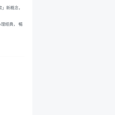
索」新概念，
理經典， 暢