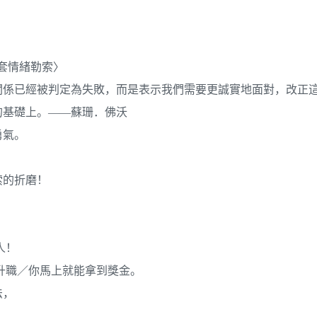
解套情緒勒索〉
關係已經被判定為失敗，而是表示我們需要更誠實地面對，改正
的基礎上。——蘇珊．佛沃
勇氣。
索的折磨！
人！
升職／你馬上就能拿到獎金。
法，