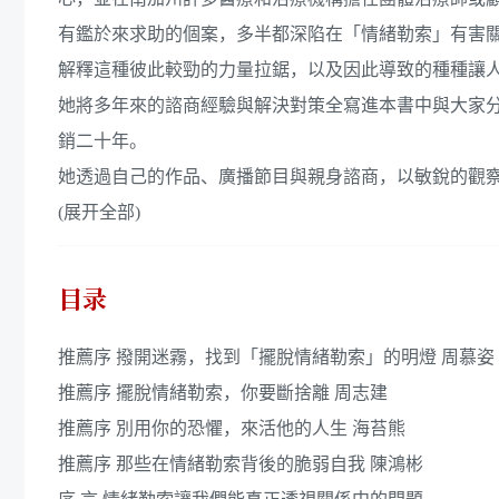
有鑑於來求助的個案，多半都深陷在「情緒勒索」有害關
解釋這種彼此較勁的力量拉鋸，以及因此導致的種種讓
她將多年來的諮商經驗與解決對策全寫進本書中與大家分
銷二十年。
她透過自己的作品、廣播節目與親身諮商，以敏銳的觀察、
(展开全部)
目录
推薦序 撥開迷霧，找到「擺脫情緒勒索」的明燈 周慕姿
推薦序 擺脫情緒勒索，你要斷捨離 周志建
推薦序 別用你的恐懼，來活他的人生 海苔熊
推薦序 那些在情緒勒索背後的脆弱自我 陳鴻彬