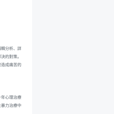
！
邏輯分析、詳
解決的對策。
整造成痛苦的
十年心理治療
性暴力治療中