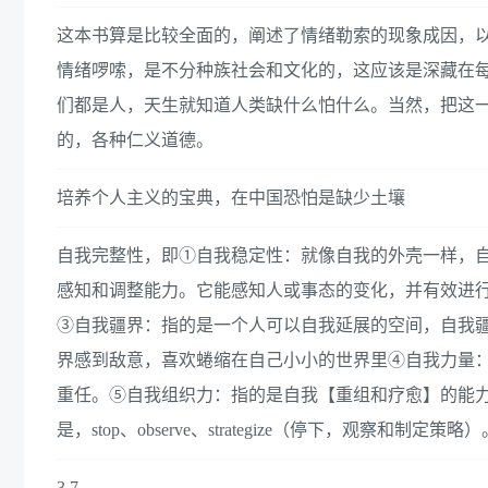
这本书算是比较全面的，阐述了情绪勒索的现象成因，
情绪啰嗦，是不分种族社会和文化的，这应该是深藏在
们都是人，天生就知道人类缺什么怕什么。当然，把这
的，各种仁义道德。
培养个人主义的宝典，在中国恐怕是缺少土壤
自我完整性，即①自我稳定性：就像自我的外壳一样，
感知和调整能力。它能感知人或事态的变化，并有效进
③自我疆界：指的是一个人可以自我延展的空间，自我
界感到敌意，喜欢蜷缩在自己小小的世界里④自我力量
重任。⑤自我组织力：指的是自我【重组和疗愈】的能力
是，stop、observe、strategize（停下，观察和制定策略）
3.7