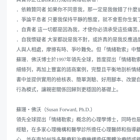
．依賴贊同者 如果你不同意我，那一定是我做錯了什麼
．爭論平息者 只要我保持平靜的態度，就不會惹你生氣
．自責者 這一切都是因為我，才使你必須承受這些痛苦
．自我懷疑者 大家都說是我不對，或許真的是我反應過
人與人相處，摩擦有時、爭吵難免。但「情緒勒索」中
蘇珊．佛沃博士於1997年領先全球，首度提出「情緒勒
細條列，再加上豐富的諮商案例，完整且平衡地剖析情
書中並提供實用的檢核表、簡單測驗、好用腳本、改變
行為模式，讓親密關係回歸到更穩固的基礎上。
蘇珊‧佛沃（Susan Forward, Ph.D.）
領先全球提出「情緒勒索」概念的心理學博士，同時也
經驗，在多家心理機構和醫學診所擔任心理醫師和指導
心，並在南加州許多醫療和治療機構擔任團體治療師或