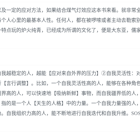
以及一定的应对方法，如果结合煤气灯效应这本书来看。就非常
每个人心里的最基本人性。任何人，都在被啰嗦或者主动去勒索
一特点玩的炉火纯青，已经成为所谓的文化了，便是大东亚，儒
自我越稳定的人，越能【应对来自外界的压力】②自我灵活性：
行【言行调整】。比如，一个自我灵活性高的人，能够在各种角
疆界高的人，可以快速地【吸纳新鲜】事物，而自我疆界低的人
：指的是一个人【天生的人格】中的力量。一个自我力量强的人
。自我组织力高的人，能不断地进行自我迭代和自我升维。SO
。