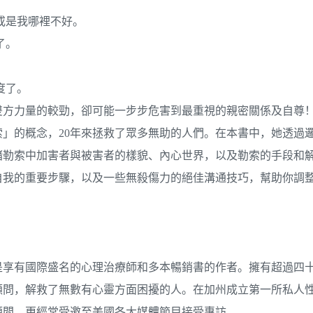
或是我哪裡不好。
了。
。
度了。
雙方力量的較勁，卻可能一步步危害到最重視的親密關係及自尊
索」的概念，20年來拯救了眾多無助的人們。在本書中，她透過
緒勒索中加害者與被害者的樣貌、內心世界，以及勒索的手段和
自我的重要步驟，以及一些無殺傷力的絕佳溝通技巧，幫助你調
是享有國際盛名的心理治療師和多本暢銷書的作者。擁有超過四
顧問，解救了無數有心靈方面困擾的人。在加州成立第一所私人
顧問，更經常受邀至美國各大媒體節目接受專訪。