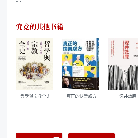
究竟
的其他书籍
哲學與宗教全史
真正的快樂處方
深井效應