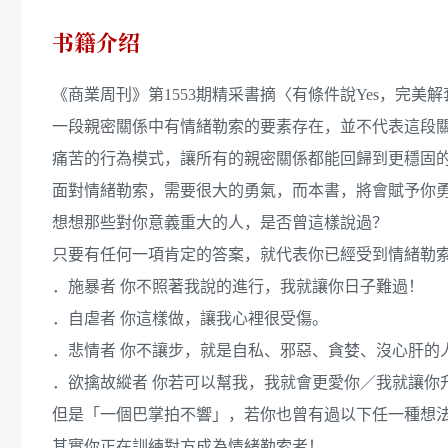
书籍介绍
《商業周刊》第1553期精采書摘〈有條件說Yes，完美
一段親密關係中有情緒勒索的要素存在，並不代表這段
痛苦的行為模式，讓所有的親密關係都能回歸到更穩固
面對情緒勒索，需要很大的勇氣，而本書，將會賦予你
想想那些對你意義重大的人，是否曾這樣說過？
只要有任何一項肯定的答案，就代表你已經受到情緒勒
．施暴者 你不照著我說的進行，我就讓你日子難過！
．自虐者 你這樣做，讓我心裡很受傷。
．悲情者 你不讓步，就是自私、邪惡、貪婪、沒心肝的
．欲擒故縱者 你若可以幫我，我就會更愛你／我就讓你
但是「一個巴掌拍不響」，若你也曾有過以下任一種想
其實你正在訓練對方成為情緒勒索者！