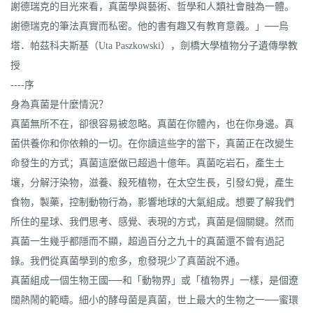
謝德瑞克的目光來看，真菌學與藝術、哲學和人類社會融為一體。
謝德瑞克的筆法真實而私密。他的書有趣又有教育意義。」──烏
塔．帕茲科夫斯基（Uta Paszkowski），劍橋大學植物分子遺傳學教
授
----序
身為真菌是什麼情況？
真菌無所不在，卻很容易被忽略。真菌在你體內，也在你身邊。真
菌供養你和你依賴的一切。在你讀這些字的當下，真菌正在改變生
命發生的方式；真菌這麼做已超過十億年。真菌吃岩石，產生土
壤，分解汙染物，滋養、殺死植物，在太空生長，引發幻覺，產生
食物，製藥，控制動物行為，影響地球的大氣組成。想要了解我們
所住的星球、我們思考、感覺、表現的方式，真菌是個關鍵。然而
真菌一生幾乎都隱而不顯，超過百分之九十的真菌還不曾有過記
錄。我們從真菌學到的愈多，愈發現少了真菌說不通。
真菌組成一個生物王國──和「動物界」或「植物界」一樣，是個遼
闊熱鬧的範疇。細小的酵母菌是真菌，世上最大的生物之一──蜜環