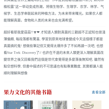
植松露”这一举动变成热潮，将微生物学、生理学、农学、林学、气
候学、生态学串联起来的种植方法，为未来带来曙光。如果农人都
能理解真菌，食物和人类的未来也会充满希望。
超好看耶我愛菇菇!!🍄❤ 才知道人類對真菌的三觀超不正認知也很淺
薄偏頗, 每段落都有驚喜, 學習到原來地球會變成今天這個樣子都是
真菌搞的鬼! 想做些筆記但又覺得太爆炸多了不如再讀一次吧, 也想
看Star Trek: Discovery了// 也許在不遠的未來人類更深入理解真菌改
變世界之後又回看我們這個是世代會覺得是多麼落後無知吧, 雖然有
點空想科學, 但書中描述的不可思議也有點專業難度, 其實都讓人能
順利理解與想像
果力文化
的其他书籍
查看全部