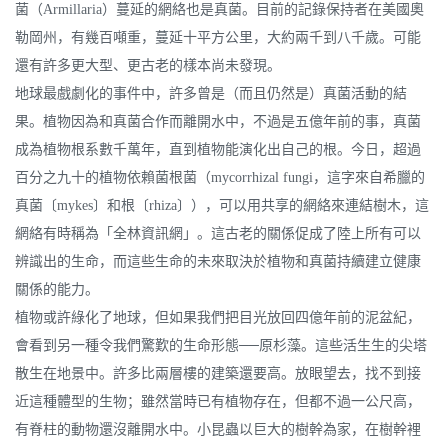
菌（Armillaria）蔓延的網絡也是真菌。目前的記錄保持者在美國奧
勒岡州，有幾百噸重，蔓延十平方公里，大約兩千到八千歲。可能
還有許多更大型、更古老的樣本尚未發現。
地球最戲劇化的事件中，許多曾是（而且仍然是）真菌活動的結
果。植物因為和真菌合作而離開水中，不過是五億年前的事，真菌
成為植物根系數千萬年，直到植物能演化出自己的根。今日，超過
百分之九十的植物依賴菌根菌（mycorrhizal fungi，這字來自希臘的
真菌〔mykes〕和根〔rhiza〕），可以用共享的網絡來連結樹木，這
網絡有時稱為「全林資訊網」。這古老的關係促成了陸上所有可以
辨識出的生命，而這些生命的未來取決於植物和真菌持續建立健康
關係的能力。
植物或許綠化了地球，但如果我們把目光放回四億年前的泥盆紀，
會看到另一種令我們驚歎的生命形態──原杉藻。這些活生生的尖塔
散生在地景中。許多比兩層樓的建築還要高。放眼望去，找不到接
近這種體型的生物；雖然當時已有植物存在，但都不過一公尺高，
有脊柱的動物還沒離開水中。小昆蟲以巨大的樹幹為家，在樹幹裡