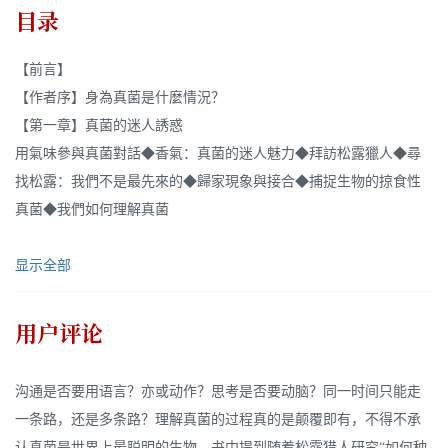
目录
【前言】
【作者序】身為真菌是什麼情況？
【第一章】真菌的迷人誘惑
用氣味參與真菌對話◆香氣：真菌的迷人魅力◆拜訪松露獵人◆尋
找松露：我們不是最先來的◆歸家現象與接合◆捕捉生物的掠食性
真菌◆我們如何理解真菌
显示全部
用户评论
沟通是否要用语言？亦或动作？思考是否要动脑？同一时间只能走
一条路，还是多条路？理解真菌的过程真的是颠覆即有，不得不承
认真菌是世界上最聪明的生物。书中提到随着松露猎人研究“如何种