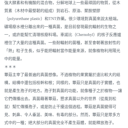
強大酵素和有機酸的混合物，分解地球上一些最頑固的物質，從木
質素（木材中最堅韌的組成）到岩石、原油、聚胺塑膠
（polyurethane plastic）和TNT炸藥。很少環境對真菌來說太極端。
礦場廢水裡分離出來的一種真菌，是目前發現最抗輻射的生物之
一，或許能幫忙清理核廢料場。車諾比（Chernobyl）的核子反應爐
裡住了大量的這種真菌。一些耐輻射的菌種，甚至會朝著放射性的
「熱」粒子生長，似乎能把輻射當作能量來源，就像植物利用陽光
中的能量。
＊＊＊
蕈菇主宰了最普遍的真菌想像。不過植物的果實屬於遠比較大的結
構，結構中還包括枝幹和根；同樣的，蕈菇只是真菌的子實體，也
就是產生孢子的地方。孢子對真菌的功能，就像種子之於植物──讓
它們傳播出去。真菌藉著蕈菇，懇求真菌以外的世界（從風到松
鼠）幫忙傳播孢子，或是防止干擾這個過程。蕈菇是真菌變得可
見、刺鼻、令人垂涎、美味、有毒的部分。然而，蕈菇只是眾多方
式中的一種；絕大部分的真菌完全不產生菇體，就能釋放孢子。