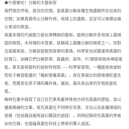
◆什麼都吃！分解的大藝術家
我們現在呼吸、居住的空間，是真菌分解各種生物遺骸所空出來的
空間；如果真菌停止分解作用，地球上的遺骸，足足可以堆積出幾
公里深的厚度。
真菌多樣的代謝能力是化學轉換的藝術，能夠分解許多地球上最頑
固的物質。木材裡的木質素，就稱得上最難分解的物質之一，但對
白腐菌來說，分解卻是輕而易舉的事情。科學家也試圖運用真菌的
好胃口，訓練它們分解菸蒂、殺蟲劑、尿布、PU塑膠與致命神經毒
氣，甚至是核廢料的放射性物質——科學家發現，一種能吸收放射
性粒子散發能量的「輻射營養真菌」，就在車諾比的廢墟裡旺盛生
長；而廣島在原子彈的轟炸後，據說，最先長出來的生物就是松
茸。
梅林在書中描寫了自己在巴拿馬叢林等地方研究真菌的歷程，並以
優美精練的文筆，探究真菌在不同時空背景、文化以及各種領域的
發展（包括親自服用迷幻蘑菇的過程），同時紀錄研究真菌的學者
如何交鋒，也描繪真菌在科技上帶來的驚人成就。