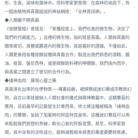
形、生長、滋味和風味中。而科學家更發現：在森林的地底下，有
一組由植物與真菌組成的神祕網絡：「全林資訊網」。
◆人類離不開真菌
《發酵聖經》曾提及：「某種程度上，我們吃進的微生物，決定了
我們的代謝能力。」這裡的微生物，指的就是真菌。人類與真菌的
關係密切，身體或腸道內的微生物，就是最好的證據。不僅如此，
人類更善用各種發酵設備與真菌合作，製造出我們熟悉的酒精、醬
油、疫苗、盤尼西林，或是碳酸飲料裡的檸檬酸，我們由內而外，
與真菌之間建立了密切的合作行為。
◆諸神血肉：展現心靈之藥
真菌演化出來的化學物質──裸蓋姑鹼，被歸類成迷幻藥或宗教致幻
劑，自古以來就被納入人類社會的儀式與精神教義中，這類蕈菇的
應用，目前最早的記載發生於墨西哥，修士將這種被稱為「諸神血
肉」的蕈類，呈給了加冕時的阿茲特克皇帝。這種迷幻蕈菇可以用
來鬆脫我們思想的界線，軟化心智的死板習慣，甚至，科學家發
現，其中含有的活性成分，能夠減輕癌末病患的重度憂鬱與焦慮。