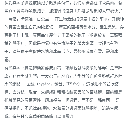
多虧真菌子實體散播孢子的多產特性，我們活著都在呼吸真菌。有
些真菌會爆炸噴散孢子，加速後的速度比起剛發射後的太空梭快了
一萬倍，時速達一百公里──在生物活動的速度中名列前茅。其他種
的真菌會產生自己的微氣候──蕈菇的菌褶蒸發水分，產生氣流，帶
著孢子往上飄。真菌每年產生五千萬噸的孢子（相當於五十萬頭藍
鯨的體重），因此是空氣中有生命粒子的最大來源。雲裡也有孢
子，這些孢子會促使水滴和冰晶形成，最後形成雨和雪、霰和冰
雹。
有些真菌（像是把糖發酵成酒精、讓麵包發酵膨脹的酵母）是單細
胞，藉著出芽生殖，一分為二。然而，大部分的真菌會形成許多細
胞的網絡──菌絲（hyphae，發音：HY fee），這是細小的管狀結
構，會分枝、融合、交纏成亂糟糟掐絲藝品般的菌絲體。菌絲體是
指最常見的真菌習性，應該視為一個過程，而不是一種東西──是一
個試探性、不規律的趨勢。水和養分透過菌絲體網絡，流過生態
系。有些種類真菌的菌絲體可以用電流