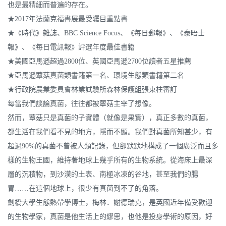
也是最精細而普遍的存在。
★2017年法蘭克福書展最受矚目重點書
★《時代》雜誌、BBC Science Focus、《每日郵報》、《泰晤士
報》、《每日電訊報》評選年度最佳書籍
★美國亞馬遜超過2800位、英國亞馬遜2700位讀者五星推薦
★亞馬遜蕈菇真菌類書籍第一名、環境生態類書籍第二名
★行政院農業委員會林業試驗所森林保護組張東柱審訂
每當我們談論真菌，往往都被蕈菇主宰了想像。
然而，蕈菇只是真菌的子實體（就像是果實），真正多數的真菌，
都生活在我們看不見的地方，隱而不顯。我們對真菌所知甚少，有
超過90%的真菌不曾被人類記錄，但卻默默地構成了一個廣泛而且多
樣的生物王國，維持著地球上幾乎所有的生物系統。從海床上最深
層的沉積物，到沙漠的土表、南極冰凍的谷地，甚至我們的腸
胃……在這個地球上，很少有真菌到不了的角落。
劍橋大學生態熱帶學博士，梅林．謝德瑞克，是英國近年備受歡迎
的生物學家，真菌是他生活上的繆思，也他是投身學術的原因，好