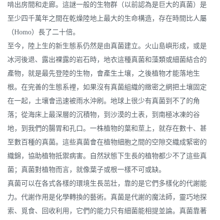
啃出房間和走廊。這謎一般的生物群（以前認為是巨大的真菌）是
至少四千萬年之間在乾燥陸地上最大的生命構造，存在時間比人屬
（Homo）長了二十倍。
至今，陸上生的新生態系仍然是由真菌建立。火山島嶼形成，或是
冰河後退、露出裸露的岩石時，地衣這種真菌和藻類或細菌結合的
產物，就是最先登陸的生物，會產生土壤，之後植物才能落地生
根。在完善的生態系裡，如果沒有真菌組織的緻密之網把土壤固定
在一起，土壤會迅速被雨水沖刷。地球上很少有真菌到不了的角
落；從海床上最深層的沉積物，到沙漠的土表，到南極冰凍的谷
地，到我們的腸胃和孔口。一株植物的葉和莖上，就存在數十、甚
至數百種的真菌。這些真菌會在植物細胞之間的空隙交織成緊密的
織錦，協助植物抵禦病害。自然狀態下生長的植物都少不了這些真
菌；真菌對植物而言，就像葉子或根一樣不可或缺。
真菌可以在各式各樣的環境生長茁壯，靠的是它們多樣化的代謝能
力。代謝作用是化學轉換的藝術。真菌是代謝的魔法師，靈巧地探
索、覓食、回收利用，它們的能力只有細菌能相提並論。真菌靠著