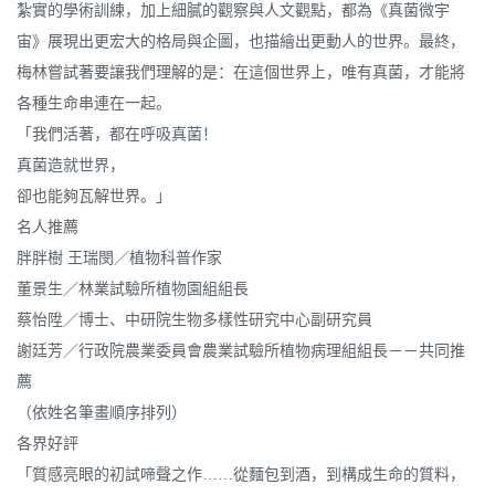
紮實的學術訓練，加上細膩的觀察與人文觀點，都為《真菌微宇
宙》展現出更宏大的格局與企圖，也描繪出更動人的世界。最終，
梅林嘗試著要讓我們理解的是：在這個世界上，唯有真菌，才能將
各種生命串連在一起。
「我們活著，都在呼吸真菌！
真菌造就世界，
卻也能夠瓦解世界。」
名人推薦
胖胖樹 王瑞閔／植物科普作家
董景生／林業試驗所植物園組組長
蔡怡陞／博士、中研院生物多樣性研究中心副研究員
謝廷芳／行政院農業委員會農業試驗所植物病理組組長－－共同推
薦
（依姓名筆畫順序排列）
各界好評
「質感亮眼的初試啼聲之作……從麵包到酒，到構成生命的質料，