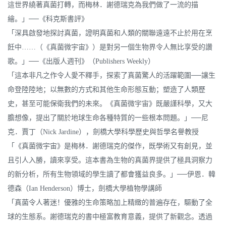
這世界繞著真菌打轉，而梅林．謝德瑞克為我們做了一流的描
繪。」──《科克斯書評》
「深具啟發地探討真菌，證明真菌和人類的關聯遠遠不止於用在烹
飪中……（《真菌微宇宙》）是對另一個生物界令人無比享受的讚
歌。」──《出版人週刊》（Publishers Weekly）
「這本非凡之作令人愛不釋手，探索了真菌驚人的活躍範圍──讓生
命登陸陸地；以無數的方式和其他生命形態互動；塑造了人類歷
史，甚至可能保衛我們的未來。《真菌微宇宙》既嚴謹科學，又大
膽想像，提出了關於地球生命各種特質的一些根本問題。」──尼
克．賈丁（Nick Jardine），劍橋大學科學歷史與哲學名譽教授
「《真菌微宇宙》是梅林．謝德瑞克的傑作，既學術又有創見，並
且引人入勝，讀來享受。這本書為生物的真菌界提供了極具洞察力
的新分析，所有生物領域的學生讀了都會獲益良多。」──伊恩．韓
德森（Ian Henderson）博士，劍橋大學植物學講師
「真菌令人著迷！優雅的生命策略加上精緻的普遍存在，驅動了全
球的生態系。謝德瑞克的書中極富教育意義，提供了新觀念。透過