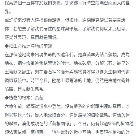
探索這個一直存在於我們身邊，卻彷彿平行時空般隱密而龐大的世
界。
或許從來沒有人這樣跟你說過，但梅林．謝德瑞克便試著要告訴
你：若想要了解我們居住的星球與環境，了解我們何以如此思考、
感覺與表現，真菌就是關鍵。
◆把生命推進陸地的前鋒
在那個陸地尚未出現生命的久遠年代，是真菌率先結合藻類，成為
地衣，把生命推進焦枯荒涼的陸地。地衣破壞、分解岩石，最早的
土壤隨之誕生，鎖在岩石裡的養分與礦物質才得以進入生物的代謝
循環系統中。時至今日，陸地上最荒涼的土地，仍然是由地衣衝鋒
陷陣，建立新生態系。
◆植物的根本：真菌
六億年前，綠藻從淺水中登陸，沒有根系的它們藉由連結真菌，才
得以輸送水分，從大地汲取養分，這是最早的植物型態。這樣久遠
的聯盟，演化成現在的「菌根關係」。今日，仍有超過90%的植物種
類依舊依賴「菌根菌」，這些無數的微小互動，也表現在植物的外