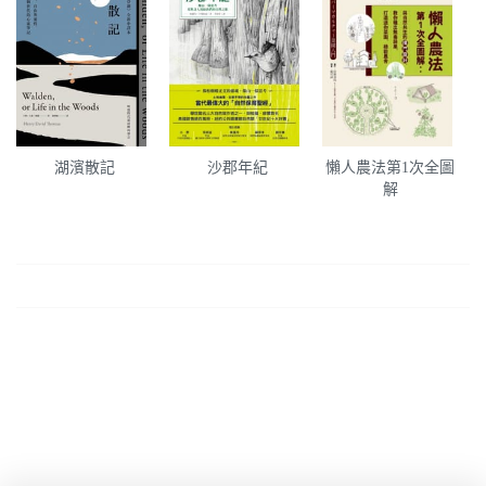
湖濱散記
沙郡年紀
懶人農法第1次全圖
解