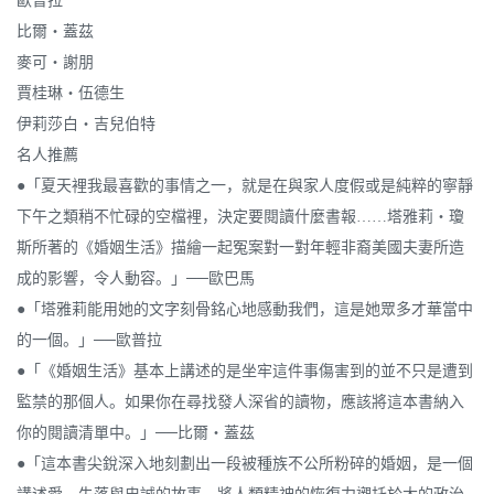
歐普拉
比爾‧蓋茲
麥可‧謝朋
賈桂琳‧伍德生
伊莉莎白‧吉兒伯特
名人推薦
●「夏天裡我最喜歡的事情之一，就是在與家人度假或是純粹的寧靜
下午之類稍不忙碌的空檔裡，決定要閱讀什麼書報……塔雅莉‧瓊
斯所著的《婚姻生活》描繪一起冤案對一對年輕非裔美國夫妻所造
成的影響，令人動容。」──歐巴馬
●「塔雅莉能用她的文字刻骨銘心地感動我們，這是她眾多才華當中
的一個。」──歐普拉
●「《婚姻生活》基本上講述的是坐牢這件事傷害到的並不只是遭到
監禁的那個人。如果你在尋找發人深省的讀物，應該將這本書納入
你的閱讀清單中。」──比爾‧蓋茲
●「這本書尖銳深入地刻劃出一段被種族不公所粉碎的婚姻，是一個