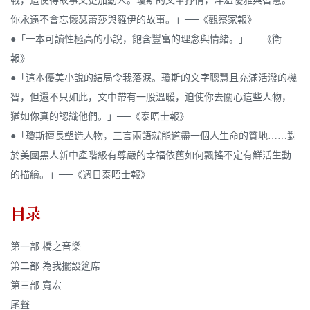
戰，這使得故事又更加動人。瓊斯的文筆抒情，洋溢優雅與智慧。
你永遠不會忘懷瑟蕾莎與羅伊的故事。」──《觀察家報》
●「一本可讀性極高的小說，飽含豐富的理念與情緒。」──《衛
報》
●「這本優美小說的結局令我落淚。瓊斯的文字聰慧且充滿活潑的機
智，但還不只如此，文中帶有一股溫暖，迫使你去關心這些人物，
猶如你真的認識他們。」──《泰晤士報》
●「瓊斯擅長塑造人物，三言兩語就能道盡一個人生命的質地……對
於美國黑人新中產階級有尊嚴的幸福依舊如何飄搖不定有鮮活生動
的描繪。」──《週日泰晤士報》
目录
第一部 橋之音樂
第二部 為我擺設筵席
第三部 寬宏
尾聲