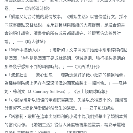
層面既廣泛又細緻，是一部引人入勝的文學作品，令人讀之不忍釋
卷。」──《洛杉磯時報》
●「緊繃又切合時機的愛情故事。《婚姻生活》以書信體行文，採不
同敘事觀點交替述說，充斥對種族與階級的大膽提問，是適合讀書
會的絕佳讀物，讀書會的所有成員都能讀完，並懷著信念參與討
論。」──《時人雜誌》
●「寧靜中撼動人心……﹝瓊斯的﹞文字照亮了婚姻中瑣瑣碎碎的點
點滴滴，這些點點滴滴正是成就婚姻、毀滅婚姻、強行撕裂婚姻的
那些幾乎感知不到的幽微時刻。」──《大西洋月刊》
●「波瀾壯闊……驚心動魄……瓊斯透過許多微小細節的積累堆疊，
為種族與階級上仍存有深深鴻溝的國家繪製出一幅肖像。」──寇特
妮‧蘇利文（J. Courtney Sullivan），《波士頓環球時報》
●「小說家瓊斯以絕佳的筆觸撰寫期望、失落以及種族不公，描繪當
計畫趕不上變化時愛情必然發生的演變。」──君子雜誌網站
●「塔雅莉‧瓊斯在這本尖刻犀利的小說中為我們描摹出了婚姻本質
的當代肖像。《婚姻生活》從個人角度審視集體監禁，精彩華麗地