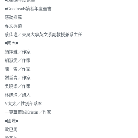
●Bustle年度選書
●Goodreads讀者年度選書
感動推薦
專文導讀
蔡佳瑾／東吳大學英文系副教授兼系主任
■國內■
顏擇雅／作家
胡淑雯／作家
陳 雪／作家
謝哲青／作家
吳曉樂／作家
林婉瑜／詩人
V太太／性別部落客
一頁華爾滋Kristin／作家
■國際■
歐巴馬