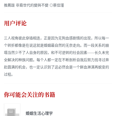
推薦跋 非裔世代的變與不變 ◎蔡佳瑾
用户评论
三人视角彼此穿插相连，正是因为无狗血感剧情的出现，所以每一
个转折都像是在说这就是婚姻最自然的无奈走向。而一段关系的崩
塌当然少不了人自身的原因，和不可逆转的社会因素——长久未完
全解决的种族问题。每个人都一定在不断剖析自我后努力找寻过奔
赴圆满的机会，也一定认识到了这必然会是一个鲜血淋漓再蜕变的
过程。
你可能会关注的书籍
婚姻生活心理学