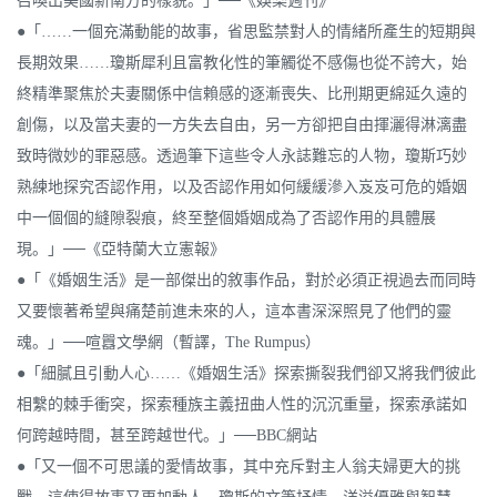
召喚出美國新南方的樣貌。」──《娛樂週刊》
●「……一個充滿動能的故事，省思監禁對人的情緒所產生的短期與
長期效果……瓊斯犀利且富教化性的筆觸從不感傷也從不誇大，始
終精準聚焦於夫妻關係中信賴感的逐漸喪失、比刑期更綿延久遠的
創傷，以及當夫妻的一方失去自由，另一方卻把自由揮灑得淋漓盡
致時微妙的罪惡感。透過筆下這些令人永誌難忘的人物，瓊斯巧妙
熟練地探究否認作用，以及否認作用如何緩緩滲入岌岌可危的婚姻
中一個個的縫隙裂痕，終至整個婚姻成為了否認作用的具體展
現。」──《亞特蘭大立憲報》
●「《婚姻生活》是一部傑出的敘事作品，對於必須正視過去而同時
又要懷著希望與痛楚前進未來的人，這本書深深照見了他們的靈
魂。」──喧囂文學網（暫譯，The Rumpus）
●「細膩且引動人心……《婚姻生活》探索撕裂我們卻又將我們彼此
相繫的棘手衝突，探索種族主義扭曲人性的沉沉重量，探索承諾如
何跨越時間，甚至跨越世代。」──BBC網站
●「又一個不可思議的愛情故事，其中充斥對主人翁夫婦更大的挑