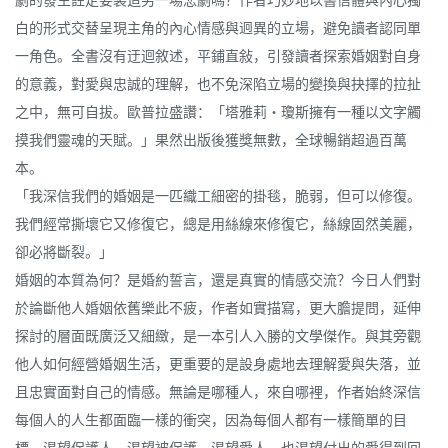
劇的發生註定要製造另一場悲劇嗎？作者巧妙地以書信體與內心獨
白的形式交替呈現主角的內心情感與迥異的立場，避免讀者認同單
一角色。全書沒有迂迴敘述，平鋪直敍，引發讀者探索婚姻對自身
的意義，對愛與忠誠的理解，也不免深陷立場的變換與抉擇的拉扯
之中，無可自拔。歐普拉盛讚：「塔雅莉‧瓊斯擁有一種以文字觸
摸我們靈魂的天賦。」果然出版後獲獎無數，全球暢銷超過百萬
本。
「我深信我們的婚姻是一匹織工細密的掛毯，脆弱，但可以修復。
我們經常撕壞它又修復它，總是用絲線來修復它，絲線固然美麗，
卻必將斷裂。」
婚姻的本質為何？是婚約誓言，還是真實的情感交流？今日人們對
於論斷他人婚姻依舊樂此不疲，作者如實描寫，更大膽提問，延伸
探討的層面既廣泛又細緻，是一本引人入勝的文學傑作。與其旁觀
他人如何經營婚姻生活，更重要的是設身處地去理解愛與失落，並
且忠實面對自己的情感。無論是哪種人，來自哪裡，作者始終深信
每個人的人生都面臨一樣的衝突，因為每個人都有一樣簡單的目