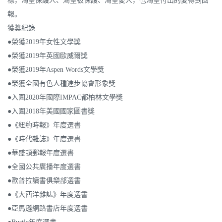
標，渴望保護人、渴望被保護、渴望愛人，也渴望付出的愛得到回
報。
獲獎紀錄
●榮獲2019年女性文學獎
●榮獲2019年英國歐威爾獎
●榮獲2019年Aspen Words文學獎
●榮獲全國有色人種進步協會形象獎
●入圍2020年國際IMPAC都柏林文學獎
●入圍2018年美國國家圖書獎
●《紐約時報》年度選書
●《時代雜誌》年度選書
●華盛頓郵報年度選書
●全國公共廣播年度選書
●歐普拉讀書俱樂部選書
●《大西洋雜誌》年度選書
●亞馬遜網路書店年度選書