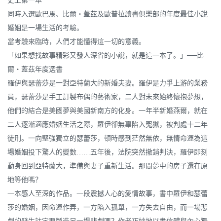
史上第一本
同時入選歐巴馬、比爾‧蓋茲及歐普拉讀書俱樂部的年度最佳小說
婚姻是一場生活的考驗。
當考驗來臨時，人們才能懂得這一切的意義。
「如果想找故事精彩又發人深省的小說，就是這一本了。」──比
爾‧蓋茲年度選書
羅伊與瑟蕾莎是一對亞特蘭大的新婚夫妻。羅伊是力爭上游的業務
員，瑟蕾莎是手工訂製布偶的藝術家，二人對未來始終懷抱夢想，
他們的結合是美國夢與美國新南方的化身。一年半新婚燕爾，就在
二人逐漸適應婚姻生活之際，羅伊卻無辜陷入冤獄，被判處十二年
徒刑。一向堅強獨立的瑟蕾莎，頓時感到茫然無依，無情命運為這
場婚姻投下驚人的變數……五年後，法院突然撤銷判決，羅伊即刻
動身回到亞特蘭大，準備與妻子重新生活。那間夢中的房子還在原
地等他嗎？
一本感人至深的作品。一段震撼人心的愛情故事，書中羅伊和瑟蕾
莎的婚姻，因命運作弄，一方陷入孤單，一方失去自由，而一場悲