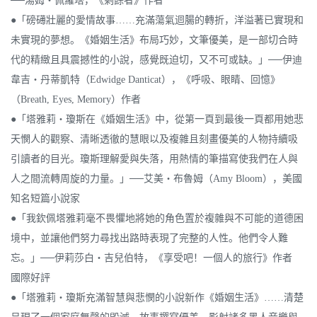
──湯姆‧佩羅塔，《剩餘者》作者
●「磅礡壯麗的愛情故事……充滿蕩氣迴腸的轉折，洋溢著已實現和
未實現的夢想。《婚姻生活》布局巧妙，文筆優美，是一部切合時
代的精緻且具震撼性的小說，感覺既迫切，又不可或缺。」──伊迪
韋吉‧丹蒂凱特（Edwidge Danticat），《呼吸、眼睛、回憶》
（Breath, Eyes, Memory）作者
●「塔雅莉‧瓊斯在《婚姻生活》中，從第一頁到最後一頁都用她悲
天憫人的觀察、清晰透徹的慧眼以及複雜且刻畫優美的人物持續吸
引讀者的目光。瓊斯理解愛與失落，用熱情的筆描寫使我們在人與
人之間流轉周旋的力量。」──艾美‧布魯姆（Amy Bloom），美國
知名短篇小說家
●「我欽佩塔雅莉毫不畏懼地將她的角色置於複雜與不可能的道德困
境中，並讓他們努力尋找出路時表現了完整的人性。他們令人難
忘。」──伊莉莎白‧吉兒伯特，《享受吧！一個人的旅行》作者
國際好評
●「塔雅莉‧瓊斯充滿智慧與悲憫的小說新作《婚姻生活》……清楚