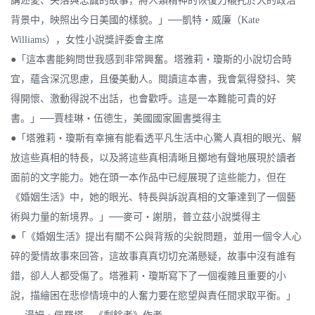
講述愛、失落與忠誠的故事，將人類精神的恢復力襯托於大的政治
背景中，映照出今日美國的樣貌。」──凱特‧威廉（Kate
Williams），女性小說獎評委會主席
●「這本書能夠問世我感到非常興奮。塔雅莉‧瓊斯的小說切合時
宜，蘊含深沉思慮，且優美動人。閱讀這本書，我會氣得發抖、笑
得開懷、激動得說不出話，也會歡呼。這是一本難能可貴的好
書。」──賈桂琳‧伍德生，美國國家圖書獎得主
●「塔雅莉‧瓊斯有幸擁有能看透平凡生活中心驚人真相的眼光、解
放這些真相的特長，以及將這些真相清晰且擲地有聲地展現於讀者
面前的文字能力。她在頭一本作品中已經展現了這些能力，但在
《婚姻生活》中，她的眼光、特長與訴說真相的文筆達到了一個藝
術與力量的新境界。」──麥可‧謝朋，普立茲小說獎得主
●「《婚姻生活》提出有關不公與背叛的尖銳問題，並用一個令人心
碎的愛情故事來回答，這故事真真切切充滿懸疑，故事中沒有誰有
錯，卻人人都受傷了。塔雅莉‧瓊斯寫下了一個複雜且重要的小
說，描繪困在悲慘情境中的人奮力要在慾望與責任間求取平衡。」