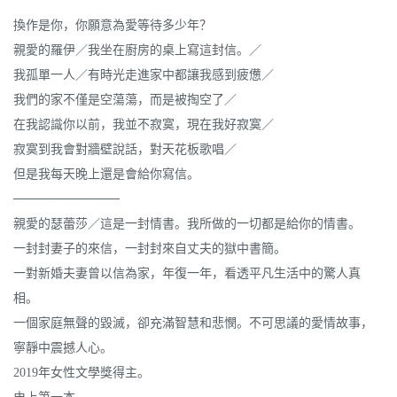
換作是你，你願意為愛等待多少年？
親愛的羅伊／我坐在廚房的桌上寫這封信。／
我孤單一人／有時光走進家中都讓我感到疲憊／
我們的家不僅是空蕩蕩，而是被掏空了／
在我認識你以前，我並不寂寞，現在我好寂寞／
寂寞到我會對牆壁說話，對天花板歌唱／
但是我每天晚上還是會給你寫信。
────────────
親愛的瑟蕾莎／這是一封情書。我所做的一切都是給你的情書。
一封封妻子的來信，一封封來自丈夫的獄中書簡。
一對新婚夫妻曾以信為家，年復一年，看透平凡生活中的驚人真
相。
一個家庭無聲的毀滅，卻充滿智慧和悲憫。不可思議的愛情故事，
寧靜中震撼人心。
2019年女性文學獎得主。