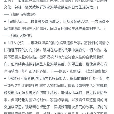
呈現了一個家庭無聲的毀滅。故事撰寫優美，影射諸多黑人音樂與
文化，包括非裔美籍族群深深渴望被聽見的日常生活詩歌。」
──《紐約時報書評》
●「震撼人心……故事觸及層面廣泛，同時又刻劃入微，一方面毫不
留情地探討美國黑人的處境，同時又栩栩如生地描摹婚姻生活。」
──《紐約客雜誌》
●「扣人心弦……瓊斯以溫柔的耐心編織這個故事，將我們的同情心
往種種不同的方向拉扯，瓊斯在這樣的故事中撫育每一個人物。她
從不漠視人物的缺點，從不漠視人物完全符合人性的自我開脫傾
向，但同時也捕捉到這些人物渴望為善、渴望正直、縱使違背心意
也渴望盡可能行正道的心情。」──朗恩‧查爾斯，《華盛頓郵報》
●「塔雅莉‧瓊斯是現代南方的吟遊詩人，編織故事的手法一流，唯
一能與之相比的是她對書中人物的同情。儘管《婚姻生活》挑戰種
族及刑事司法系統方面的棘手議題，這個故事本質上仍是個愛情故
事，但同時也對藝術的創作、家庭的意義，以及責任與慾望間的衝
突加以深思。瓊斯精心塑造了一個複雜而層次多元的故事，探討的