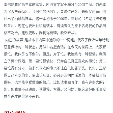
本书是我的第三本随感集，所收文字写于2001至2005年间。前两本
为《人与永恒》、《风中的纸屑》，皆流传已久，最近又由黄山书
社出了袖珍精装本。这一本初版于2006年，当时的书名是《碎句与
短章》，现在也要出袖珍精装本，有读者认为原书名与我的作品风
格不吻合，建议更改，我觉得有理，欣然听从。
“内在的从容”是从本书内容中选取的一个词组，代表了我近些年特别
愿意保持的一种状态，用做书名挺合适。在今天的世界上，大家都
很忙，我似乎也不例外。但是，对于忙，我始终有一种警惕。我确
立了两个界限，第一要忙得愉快，只为自己真正喜欢的事忙；第二
要忙得有分寸，做多么喜欢的事也不让自己忙昏了头。其实，正是
做自己喜欢的事，更应该从容，心灵是清明而活泼的，才会把事情
做好，也才能享受做事的快乐。比如读书和写作，我有许多大的计
划，但我决不赶进度，读得慢、写得少又何妨，把这么好的乐事变
成苦差才是最划不来的。