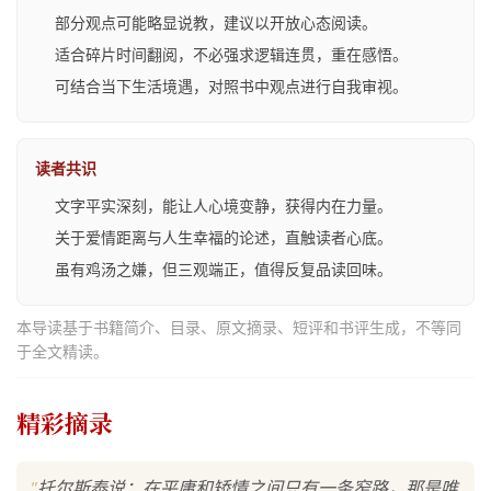
部分观点可能略显说教，建议以开放心态阅读。
适合碎片时间翻阅，不必强求逻辑连贯，重在感悟。
可结合当下生活境遇，对照书中观点进行自我审视。
读者共识
文字平实深刻，能让人心境变静，获得内在力量。
关于爱情距离与人生幸福的论述，直触读者心底。
虽有鸡汤之嫌，但三观端正，值得反复品读回味。
本导读基于书籍简介、目录、原文摘录、短评和书评生成，不等同
于全文精读。
精彩摘录
"
托尔斯泰说：在平庸和矫情之间只有一条窄路，那是唯