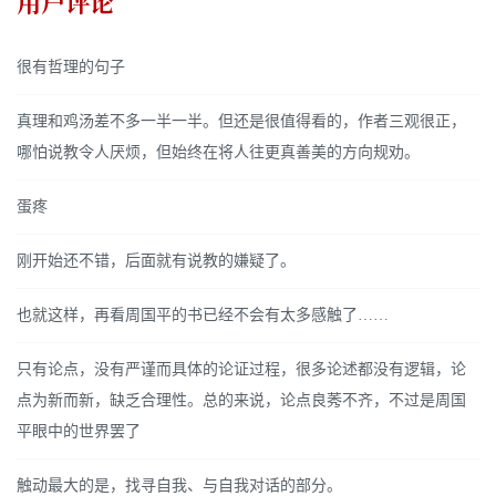
用户评论
很有哲理的句子
真理和鸡汤差不多一半一半。但还是很值得看的，作者三观很正，
哪怕说教令人厌烦，但始终在将人往更真善美的方向规劝。
蛋疼
刚开始还不错，后面就有说教的嫌疑了。
也就这样，再看周国平的书已经不会有太多感触了……
只有论点，没有严谨而具体的论证过程，很多论述都没有逻辑，论
点为新而新，缺乏合理性。总的来说，论点良莠不齐，不过是周国
平眼中的世界罢了
触动最大的是，找寻自我、与自我对话的部分。