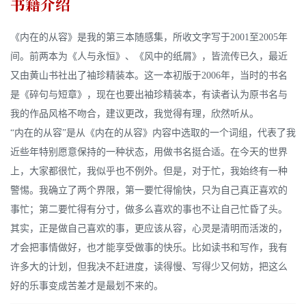
书籍介绍
《内在的从容》是我的第三本随感集，所收文字写于2001至2005年
间。前两本为《人与永恒》、《风中的纸屑》，皆流传已久，最近
又由黄山书社出了袖珍精装本。这一本初版于2006年，当时的书名
是《碎句与短章》，现在也要出袖珍精装本，有读者认为原书名与
我的作品风格不吻合，建议更改，我觉得有理，欣然听从。
“内在的从容”是从《内在的从容》内容中选取的一个词组，代表了我
近些年特别愿意保持的一种状态，用做书名挺合适。在今天的世界
上，大家都很忙，我似乎也不例外。但是，对于忙，我始终有一种
警惕。我确立了两个界限，第一要忙得愉快，只为自己真正喜欢的
事忙；第二要忙得有分寸，做多么喜欢的事也不让自己忙昏了头。
其实，正是做自己喜欢的事，更应该从容，心灵是清明而活泼的，
才会把事情做好，也才能享受做事的快乐。比如读书和写作，我有
许多大的计划，但我决不赶进度，读得慢、写得少又何妨，把这么
好的乐事变成苦差才是最划不来的。