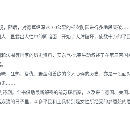
边境，随后，对德军纵深达100公里的梯次防御进行多地段突破…
国人，显露出人性中的阴暗面，开始了大肆破坏，使数十万的平
和法围等圉家的历史资料，安东尼·比弗生动叙述了在第三帝国
运。
愚昧、狂热、复仇、野蛮和兽欲的令人心碎的历史，亦是一段面
历史……
史诗剧。全书借助最新解密的前苏联档案，以及来自德国、美国
后崩溃的日子里，众多平民和士兵特别是女性所经受的梦魇般的