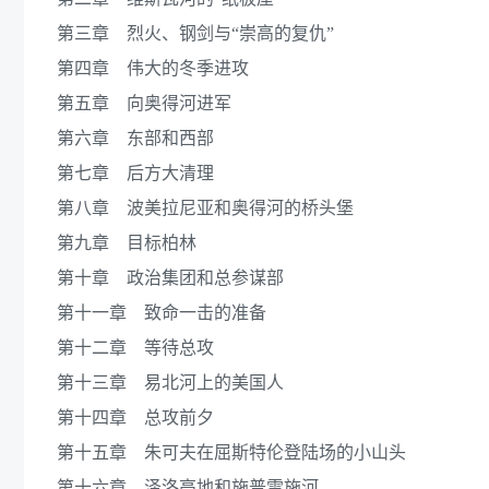
第三章 烈火、钢剑与“崇高的复仇”
第四章 伟大的冬季进攻
第五章 向奥得河进军
第六章 东部和西部
第七章 后方大清理
第八章 波美拉尼亚和奥得河的桥头堡
第九章 目标柏林
第十章 政治集团和总参谋部
第十一章 致命一击的准备
第十二章 等待总攻
第十三章 易北河上的美国人
第十四章 总攻前夕
第十五章 朱可夫在屈斯特伦登陆场的小山头
第十六章 泽洛高地和施普雷施河