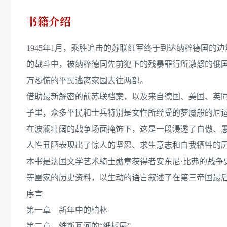
书籍介绍
1945年1月，乘胜追击的苏联红军终于到达纳粹德国的
的战斗中，被纳粹德同先前犯下的残暴罪行所激怒的俄
万恐慌的平民逃离家园去往两部。
借助最新解密的前苏联档案，以及来自德国、美国、英同
子里，众多平民和士兵特别是女性所经受的梦魇般的厄
在波澜壮阔的战争场面掩饰下，这是一段浸透了自傲、
人性丑陋表现出了惊人的坚忍、求生意志和自我牺牲的
本书是法国文学艺术骑士勋章获得者安东尼·比弗的战争
等圉家的历史资料，以生动的语言叙述了在第三帝国最
序言
第一章 新年中的柏林
第二章 维斯瓦河的“纸板屋”