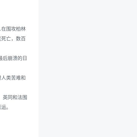
…在围攻柏林
民死亡，数百
最后崩溃的日
对人类苦难和
、英同和法围
厄运。