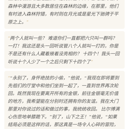
森林中漫游且大多数居住在森林的边缘，在那里，他们
有时进入森林狩猎，有时则在月光或是星光下驰骋于平
"
原之上。
"
两个人就叫一些？ 难道你们一直都把六只叫一群吗？
一打！我这还是头一回听说管八个人就叫一打的，你是
不是还有什么人藏着掖着没亮相的？ 十四个！我头一回
"
听说十个人少了一个之后只剩下十四个了
"
“永别了，身怀绝技的小偷，”他说，“我现在即将要到
先祖们的厅堂中和他们坐到一起了，一直到世界再次轮
回。既然我现在要离开所有的金银，前往金银毫无价值
的地方，我希望能在分别时还拥有你的友谊。我在大门
那里对你说过的话和做过的事，我统统收回。 比尔博满
心伤悲地单膝跪下。”别了，山下之王！”他说，“如果
结局必须是这样的话，那这真是一场令人心碎的冒险，