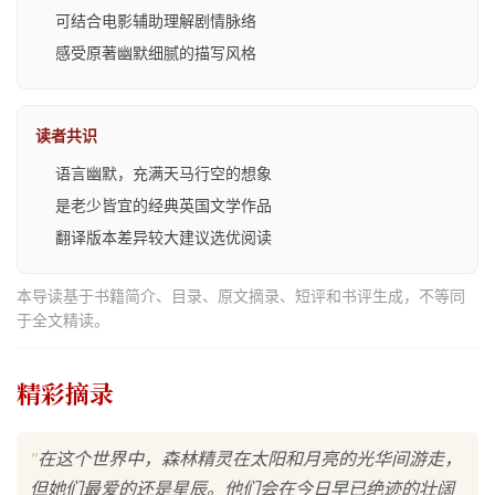
可结合电影辅助理解剧情脉络
感受原著幽默细腻的描写风格
读者共识
语言幽默，充满天马行空的想象
是老少皆宜的经典英国文学作品
翻译版本差异较大建议选优阅读
本导读基于书籍简介、目录、原文摘录、短评和书评生成，不等同
于全文精读。
精彩摘录
"
在这个世界中，森林精灵在太阳和月亮的光华间游走，
但她们最爱的还是星辰。他们会在今日早已绝迹的壮阔