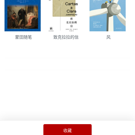
蒙田随笔
致克拉拉的信
风
收藏