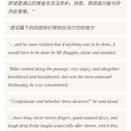
即使是满山的黄金也无法弥补。但是，我很高兴能与你
"
共赴患难。”
"
"
愿羽翼下的风把你们带到日月行空的地方
"
... and he soon realized that if anything was to be done, it
"
would have to be done by Mr Baggins, alone and unaided.
"
Bilbo rushed along the passage, very angry, and altogether
bewildered and bewuthered--this was the most awkward
"
Wednesday he ever remembered.
"
"
"Confusticate and bebother these dwarves!" he said aloud.
"
...have long clever brown fingers, good-natured faces, and
laugh deep fruity laughs (especially after dinner, which they