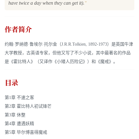
"
have twice a day when they can get it).
作者简介
约翰·罗纳德·鲁埃尔·托尔金（J.R.R.Tolkien, 1892-1973）是英国牛津
大学教授，古英语专家，但他又写了不少小说，其中最著名的作品
是《霍比特人》（又译作《小矮人历险记》）和《魔戒》。
目录
第1章 不速之客
第2章 霍比特人初试锋芒
第3章 休整
第4章 遭遇妖精
第5章 毕尔博喜得魔戒