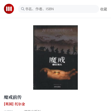
收藏
魔戒前传
[英国] 托尔金