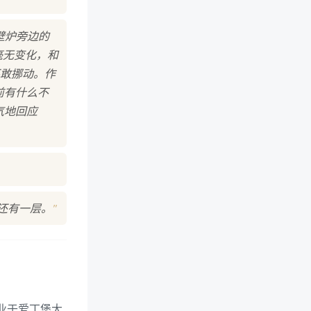
壁炉旁边的
毫无变化，和
敢挪动。作
前有什么不
气地回应
"
还有一层。
年毕业于爱丁堡大