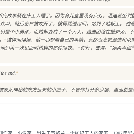
听完故事躺在床上入睡了。因为育儿室里没有点灯，温迪就坐到
欢叫，随后窗户被吹开了，彼得跳进房间，站到了地板上。 他
仍是个小男孩，而她却变成了一个大人。温迪团缩在壁炉旁，不
迪。”彼得问候她，他一心想着自己的事情，竟然没发觉温迪和以
他们第一次见面时她穿的那件睡衣。 “你好，彼得。”她柔声细
"
 the end.
彷佛象从神秘的东方运来的小匣子，不管你打开多少层，里面总是
0-1937），英国剧作家、小说家。出生于苏格兰一个纺织工人的家庭。1882