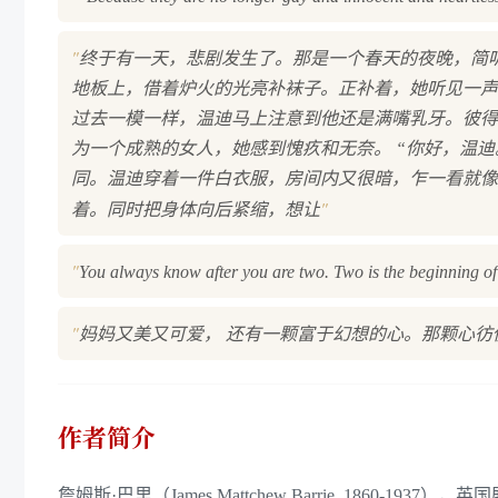
"
终于有一天，悲剧发生了。那是一个春天的夜晚，简
地板上，借着炉火的光亮补袜子。正补着，她听见一声
过去一模一样，温迪马上注意到他还是满嘴乳牙。彼得
为一个成熟的女人，她感到愧疚和无奈。 “你好，温
同。温迪穿着一件白衣服，房间内又很暗，乍一看就像
"
着。同时把身体向后紧缩，想让
"
You always know after you are two. Two is the beginning of
"
妈妈又美又可爱， 还有一颗富于幻想的心。那颗心
作者简介
詹姆斯·巴里（James Mattchew Barrie, 186