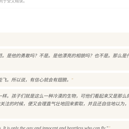
同于全文精读。
怒。是他的勇敢吗？不是。是他漂亮的相貌吗？也不是。那么是
"
能飞。所以说，有信心就会有翅膀。
一样。孩子们就是这么一种冷漠的生物，可他们看起来又是那么
关注的时候，便又会理直气壮地回来索取，并且还自信地以为，
"
 It is only the gay and innocent and heartless who can fly."