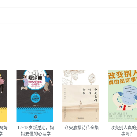
，妈妈
12~18岁叛逆期，妈
仓央嘉措诗传全集
改变别人真的
学
妈要懂的心理学
事吗？