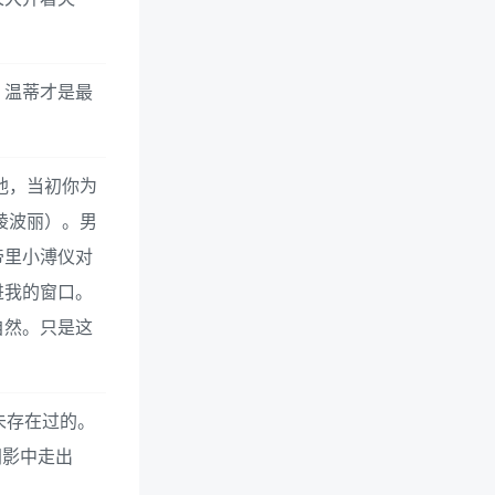
；温蒂才是最
他，当初你为
绫波丽）。男
皇帝里小溥仪对
进我的窗口。
自然。只是这
未存在过的。
阴影中走出