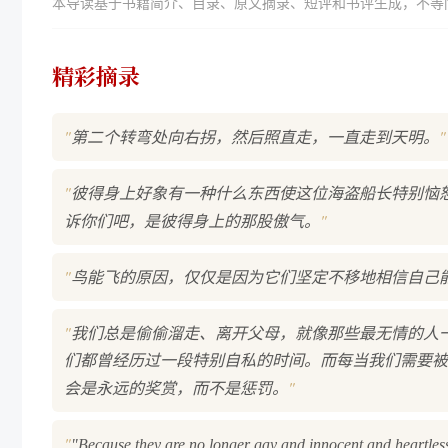
本导读基于书籍简介、目录、原文摘录、短评和书评生成，不等
精彩摘录
"
"
第二个转弯处向右拐，然后照直走，一直走到天明。
"
彼得身上好象有一种什么东西使这位海盗船长特别恼
"
诉你们吧，是彼得身上的那股傲气。
"
鸟能飞的原因，仅仅是因为它们坚定不移地相信自己
"
我们总是偷偷溜走、离开父母，就像那些最无情的人
们都曾经历过一段特别自私的时间。而每当我们需要被
"
会是永远的奖赏，而不是惩罚。
"
"Because they are no longer gay and innocent and heartless.