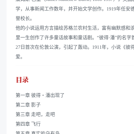
学，从事新闻工作数年，并开始文学创作。1919年任安德
誉校长。
他的小说运用方言描绘苏格兰农村生活，富有幽默感和
里一生创作了许多童话故事和童话剧。“彼得·潘”的名字首
27日首次在伦敦公演，引起了轰动。1911年，小说《
爱。
目录
第一章 彼得・潘出现了
第二章 影子
第三章 走吧，走吧
第四章 飞行
第五章 真实的乌有岛