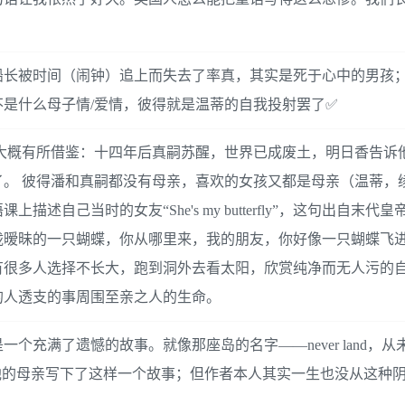
船长被时间（闹钟）追上而失去了率真，其实是死于心中的男孩
是什么母子情/爱情，彼得就是温蒂的自我投射罢了✅
潘大概有所借鉴：十四年后真嗣苏醒，世界已成废土，明日香告诉
。 彼得潘和真嗣都没有母亲，喜欢的女孩又都是母亲（温蒂，
自己当时的女友“She's my butterfly”，这句出自末代
胧暧昧的一只蝴蝶，你从哪里来，我的朋友，你好像一只蝴蝶飞
有很多人选择不长大，跑到洞外去看太阳，欣赏纯净而无人污的
的人透支的事周围至亲之人的生命。
充满了遗憾的故事。就像那座岛的名字——never land，从
他的母亲写下了这样一个故事；但作者本人其实一生也没从这种