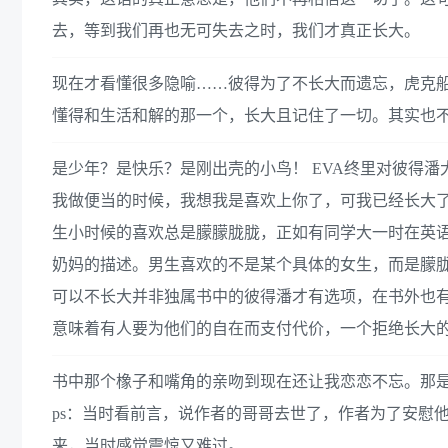
去，等到我们再也无可失去之时，我们才真正长大。
现在才看懂很多隐喻……彼得为了不长大而遗忘，虎克
懂得和生活和解的那一个，长大且记住了一切。其实也不
是少年？是快乐？是刚出壳的小鸟！ EVA终里对彼得
我做便当的时候，我想我是喜欢上你了，可我已经长大了
生小时候的喜欢总是朦朦胧胧，正如有同学大一时在英语课上描述
奶妈的描述。男生喜欢的不是某个具体的女生，而是朦
可以不长大并非独属书中的彼得潘才有选项，在书外也
意味着有人要为他们的自在而支付代价，一个拒绝长大
书中那个橡子和嘴角的亲吻到现在还让我恋恋不忘。那是一个
ps：当时看前言，说作者的哥哥去世了，作者为了安慰
来，当时感觉震惊又难过。