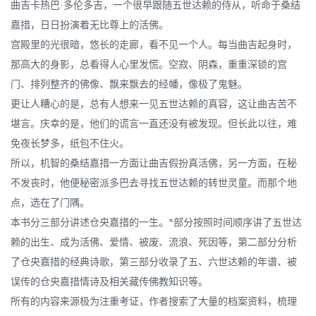
曲吉卡热巴·多伦多吉，一个很早跟随五世达赖的侍从，听命于桑结
嘉措，日日扮演着无比尊上的活佛。
宫殿里的光很暗，悠长的走廊，看不见一个人。每当曲吉起身时，
那高大的身影，总看得人心里发慌。空寂、阴森，重重深锁的宫
门、排列整齐的佛像、飘来飘去的经幡，像极了鬼魅。
更让人糟心的是，总有人想来一见五世达赖的真容，这让曲吉苦不
堪言。庆幸的是，他们的谎言一直还没有被发现。但长此以往，难
免夜长梦多，纸包不住火。
所以，机智的桑结嘉措一方面让曲吉假扮真活佛，另一方面，在秘
不发丧时，他便秘密派多巴去寻找五世达赖的转世灵童。而那个地
点，选在了门隅。
本书分三部分讲述仓央嘉措的一生。*部分按照时间顺序讲了五世达
赖的出生、成为活佛、爱情、被废、流浪、死因等，第二部分分析
了仓央嘉措的经典诗歌，第三部分收录了五、六世达赖的年谱、被
误传的仓央嘉措情诗及相关藏传佛教知识等。
所有的内容来源极为注重考证，作者搜索了大量的档案资料，梳理