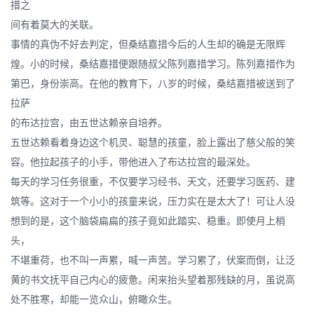
措之
间有着莫大的关联。
事情的真伪不好去判定，但桑结嘉措今后的人生却的确是无限辉
煌。小的时候，桑结嘉措便跟随叔父陈列嘉措学习。陈列嘉措作为
第巴，身份崇高。在他的教育下，八岁的时候，桑结嘉措被送到了
拉萨
的布达拉宫，由五世达赖亲自培养。
五世达赖看着身边这个机灵、聪慧的孩童，脸上露出了慈父般的笑
容。他拉起孩子的小手，带他进入了布达拉宫的最深处。
每天的学习任务很重，不仅要学习经书、天文，还要学习医药、建
筑等。这对于一个小小的孩童来说，压力实在是太大了！可让人没
想到的是，这个脑袋扁扁的孩子竟如此踏实、稳重。即使月上梢
头，
不堪重荷，也不叫一声累，喊一声苦。学习累了，伏案而倒，让泛
黄的书文抚平自己内心的疲惫。闲来抬头望着那残缺的月，虽说高
处不胜寒，却能一览众山，俯瞰众生。