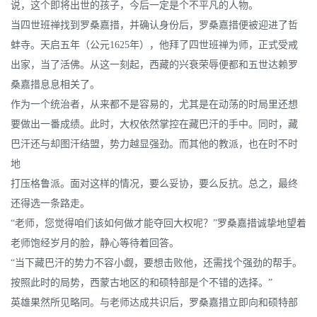
说，这个即将出世的孩子，今后一定是个不平凡的人物。
当四世班禅找到罗桑嘉措，并确认身份后，罗桑嘉措便被迎进了哲
蚌寺。天启五年（公元1625年），他拜了四世班禅为师，正式受戒
出家，当了活佛。从这一刻起，西藏的兴衰荣辱便都和五世达赖罗
桑嘉措息息相关了。
作为一个统治者，从来都不是容易的，尤其是在动荡的时局里还想
要做出一番成绩。此时，大权依然掌控在藏巴汗的手中。同时，藏
巴汗还与却图汗结盟，势力越显强劲。而其他的教派，也在时不时
地
打压格鲁派。面对这样的情况，要么妥协，要么反抗。总之，最终
还得选一条路走。
“老师，您觉得咱们该如何做才能夺回大权呢？”罗桑嘉措诚挚地望着
老师饱经岁月的脸，静心等待着回答。
“当下藏巴汗的势力不容小觑，要想击败他，还需找个强劲的帮手。
按照此时的局势，西蒙古地区的和硕特部是个不错的选择。”
英雄果然所见略同。与老师达成共识后，罗桑嘉措立即向和硕特部