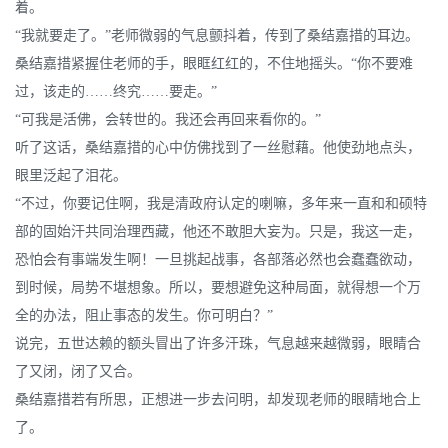
着。
“我就要走了。”老师微弱的气息颤抖着，传到了桑结嘉措的耳边。
桑结嘉措紧握住老师的手，眼眶红红的，不住地摇头。“你不要难
过，该走的……终究……要走。”
“可我是活佛，会转世的。我还会再回来看你的。”
听了这话，桑结嘉措的心中仿佛找到了一丝慰藉。他使劲地点头，
眼里泛起了泪花。
“不过，你要记住啊，我是清政府认定的喇嘛，多年来一直和和硕特
部的固始汗共同治理西藏，他还不敢胆大妄为。只是，我这一走，
恐怕会有事端发生啊！一旦挑起战事，各部落必然也会蠢蠢欲动，
到时候，局势不堪想象。所以，要想避免这种局面，就得想一个万
全的办法，阻止事态的发生。你可明白？”
说完，五世达赖的额头冒出了许多汗珠，气息越来越微弱，眼睛合
了又闭，闭了又合。
桑结嘉措若有所思，正想进一步去问明，却发现老师的眼睛地合上
了。