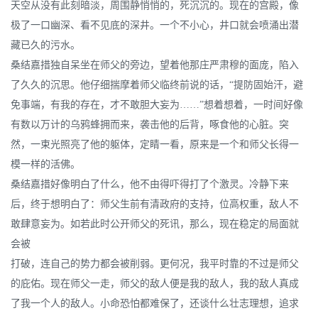
天空从没有此刻暗淡，周围静悄悄的，死沉沉的。现在的宫殿，像
极了一口幽深、看不见底的深井。一个不小心，井口就会喷涌出潜
藏已久的污水。
桑结嘉措独自呆坐在师父的旁边，望着他那庄严肃穆的面庞，陷入
了久久的沉思。他仔细揣摩着师父临终前说的话，“提防固始汗，避
免事端，有我的存在，才不敢胆大妄为……”想着想着，一时间好像
有数以万计的乌鸦蜂拥而来，袭击他的后背，啄食他的心脏。突
然，一束光照亮了他的躯体，定睛一看，原来是一个和师父长得一
模一样的活佛。
桑结嘉措好像明白了什么，他不由得吓得打了个激灵。冷静下来
后，终于想明白了：师父生前有清政府的支持，位高权重，敌人不
敢肆意妄为。如若此时公开师父的死讯，那么，现在稳定的局面就
会被
打破，连自己的势力都会被削弱。更何况，我平时靠的不过是师父
的庇佑。现在师父一走，师父的敌人便是我的敌人，我的敌人真成
了我一个人的敌人。小命恐怕都难保了，还谈什么壮志理想，追求