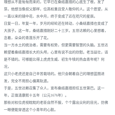
理想从不是匆匆而来的，它早已在桑结嘉措的心底生了根，发了
芽。他想当像叔父那样，位高权重且受人敬仰的人。这个愿望，从
一直以来的镜中花、水中月，终于变成了近在咫尺的星辰。
日复一日，年复一年，岁月的经轮还在转动，小桑结嘉措也变成了
大孩子。这一年，桑结嘉措刚好二十三岁。五世达赖的心里想着，
念着，朵朵的青莲乐开了花。
当一方水土的统治者，需要有权势，但更需要智慧的头脑。五世达
赖望着桑结嘉措长大的头颅，心里有说不出的欣慰。老当益壮，话
是不错的。可哪能比得上虎虎生威、初生牛犊的热血青年呢？何
况，
这只小老虎还是自己辛苦栽培的。他只会朝着自己的理想蓝图进
发，完全不用担心偏离轨道。
于是，五世达赖召集了众人，宣布桑结嘉措担任五世第巴。这一
年，正值清康熙十五年（公元1676年）。
那些对权位虎视眈眈的老臣自然不服，个个露出尖利的目光，仿佛
一眼便能穿透这个小青年的心脏。