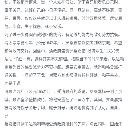
划，不敢稍有懈怠。当一个人站在低处，俯下身只能看见自己时，
事不关己，过好自己的小日子便好。但一旦站在，高处不胜寒，责
任、荣辱，仅仅这些就足以让人辗转难眠，时时双眉紧蹙，居安思
危。毕竟，生于忧患，死于安乐。
为了进一步稳固西藏地区的统治，有足够的能力与敌对势力抗衡。
清太宗崇德七年（公元1642年），罗桑嘉措派使者到达京城，希望
和清政府交好。回信中，清政府盛赞罗桑嘉措“拯济众生”“扶兴佛
法”。仔细一想，这样其实不无道理。按照当下的时局来看，以达赖
喇嘛为首的格鲁派势力不容小觑。想要安定蒙古，就得和格鲁派打
好关系。一旦起了干戈，对双方其实都没有任何好处。和平共处，
才是王道。
清顺治九年（公元1652年），受清政府的邀请，罗桑嘉措来到了京
城。顺治皇帝盛情款待，将他安置在了西黄寺中。其间，罗桑嘉措
被清政府授予金册手印，赐予封号，统治地位得到了认可。自此，
罗
桑嘉措开创了达赖喇嘛接受清政府册封的先河。与此同时，固始汗