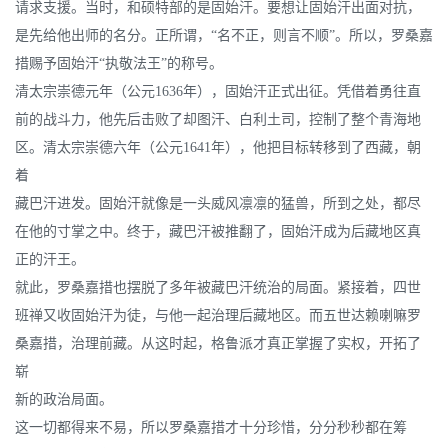
请求支援。当时，和硕特部的是固始汗。要想让固始汗出面对抗，
是先给他出师的名分。正所谓，“名不正，则言不顺”。所以，罗桑嘉
措赐予固始汗“执敬法王”的称号。
清太宗崇德元年（公元1636年），固始汗正式出征。凭借着勇往直
前的战斗力，他先后击败了却图汗、白利土司，控制了整个青海地
区。清太宗崇德六年（公元1641年），他把目标转移到了西藏，朝
着
藏巴汗进发。固始汗就像是一头威风凛凛的猛兽，所到之处，都尽
在他的寸掌之中。终于，藏巴汗被推翻了，固始汗成为后藏地区真
正的汗王。
就此，罗桑嘉措也摆脱了多年被藏巴汗统治的局面。紧接着，四世
班禅又收固始汗为徒，与他一起治理后藏地区。而五世达赖喇嘛罗
桑嘉措，治理前藏。从这时起，格鲁派才真正掌握了实权，开拓了
崭
新的政治局面。
这一切都得来不易，所以罗桑嘉措才十分珍惜，分分秒秒都在筹