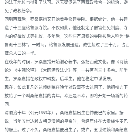
的法王地位也得到了认可。这无疑促进了西藏政教合一的统治，避
免了政权纷争。
回到西藏后，罗桑嘉措又开始着手修建寺院。根据统计，他一共建
造了十三座格鲁派寺院。不仅如此，他还制定了僧官任免制度、寺
内的纪律仪式等礼仪。多年后，这些庄严肃穆的寺院被后人称为“格
鲁派十三林”。一时间，格鲁派发展迅速，教徒超过了三十万，占西
藏总人口的一半。
在晚年的时候，罗桑嘉措开始潜心著书，弘扬西藏文化。像《诗镜
论》《中观论释》《大圆满教法史》等，一共著有三十多卷。前半
生，罗桑嘉措在政权中斡旋。后半生，他在稳定中谋发展。
现在，如此非凡的达赖喇嘛在晚年对政事不太过问了，他把权力下
放给了一个叫桑结嘉措的青年。幸还是不幸，即将开始一场新的轮
回。
清顺治十年（公元1653年），桑结嘉措出生在仲麦巴的家里。据
说，当年五世达赖去朝见清朝的皇帝时，曾经居住在大贵族仲麦巴
的府上。过了不久，桑结嘉措便出生了。或许，五世达赖和桑结嘉