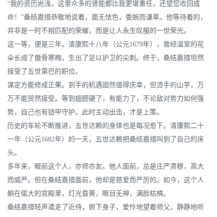
“我的资历尚浅，这里众多的贤能都比我更堪重任，还望您收回成
命！”桑结嘉措恭敬地说着，面无怯色，委婉而谦卑。他等待着的，
并非是一时不相匹配的荣耀，而是让人永生叹服的一世荣光。
这一等，便是三年。清康熙十八年（公元1679年），曾经温室的花
朵长成了傲骨寒梅，生出了足以护卫的尖刺。终于，桑结嘉措坦然
接受了五世第巴的职位。
谋定方能修成正果。到手的机遇固然值得庆幸，但烫手的山芋，万
万不能贸然接受。等到翅膀硬了，有能力了，不论敌对势力如何强
势，自己也有铠甲守护。此时主动出击，才是上策。
历史的车轮不断推进，五世达赖的身体也是每况愈下。清康熙二十
一年（公元1682年）的一天，五世达赖把桑结嘉措叫到了自己的床
头。
多年来，眼前这个人，亦师亦友。他人面前，总是庄严肃穆，高大
而威严。但在桑结嘉措面前，他却是慈爱而严厉的。如今，这个人
躺在偌大的宫殿里，灯光昏黄，眼目无神，满脸枯槁。
桑结嘉措轻声遣走了近侍，俯下身子，爱怜地望着师父，静静地听