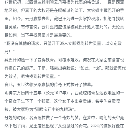
17世纪初，以四世达赖喇嘛云丹嘉措为代表的格鲁派，一直是西藏
地区的，但真正的大权还是在噶举派的法王、大农奴主藏巴汗的手
里。如今，云丹嘉措去世，藏巴汗为进一步掌控权势，拒绝寻找转
世灵童。有传言说，云丹嘉措应该是被藏巴汗派人害死的。无论真
相如何，当下寻找灵童才是最重要的。
“我没有其他的请求，只望汗王派人立即找到转世灵童，以安定政
局！”
藏巴汗的脸一下子变得铁青。可覆水难收，何况在大家面前食言也
有损自己的威严。于是，强露出笑脸说：“如此，也好。那就请您代
为效劳，尽快找到转世灵童。”
自此，五世达赖罗桑嘉措的传奇正式拉开了帷幕。
明神宗万历四十五年（公元1617年），西藏琼结青瓦达孜地区的一
个奇女子生下了一个孩童。这个女子本出身贵族，名字叫名贡嘎
拉，被大家称为“猫眼宝石中的九眼珠”。
分娩的时候，名贡嘎拉做了一个奇妙的梦。在梦中，晴朗的天空竟
然下起了雨，龙王庙还出现了从没见过的奇花。种种的迹象好像在