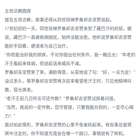
五世达赖圆寂
提及五世达赖，故事还得从四世班禅罗桑却吉坚赞说起。
17世纪初的一天，四世班禅罗桑却吉坚赞来到了藏巴汗的府邸。据
说，藏巴汗一直被疾病困扰，始终没能治愈。他听说罗桑却吉坚赞
能妙手回春，便请来为自己治疗。
“你若能治好我的顽疾，不论你提出任何条件，我一概应允！”年老的
汗王看起来体弱，但说起话来威风不减。
罗桑却吉坚赞笑了笑，满脸得意，从容地说了句：“好，一言为定！”
没过多久，等罗桑却吉坚赞再次前来看望老汗王时，只见他精神抖
擞，容光焕发。
“老汗王前几日所言可还作数？”罗桑却吉坚赞试探着问道。
“当然，我说的一定作数。您尽管提，只要我能办到的，一定尽心竭
力！”
面对如此情形，罗桑却吉坚赞的心里不免雀跃起来。有些事总是冥
冥中注定的，你不知道究竟会在哪一个路口，事情就有了转机。