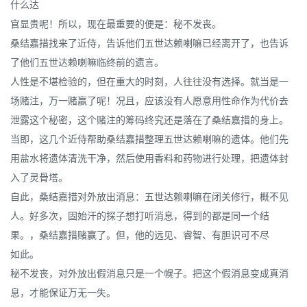
什么达
官显贵呢！所以，现在最重要的便是：秘不发丧。
桑结嘉措找来了近侍，告诉他们五世达赖喇嘛已经离开了，也告诉
了他们五世达赖喇嘛临终前的遗言。
人性是不堪检验的，但在重大的时刻，人往往没有选择。就当是一
场赌注，万一赌赢了呢！况且，应该没有人愿意用性命作为代价去
泄露这个秘密，这个赌注的筹码终究还是落在了桑结嘉措的身上。
当即，这几个近侍帮助桑结嘉措整理五世达赖喇嘛的遗体。他们先
用盐水将遗体清洗干净，然后使用香料和药物进行处理，把遗体封
入了灵骨塔。
自此，桑结嘉措对外放出消息：五世达赖喇嘛在闭关修行，概不见
人。好多次，固始汗的探子想打听消息，得到的都是同一个结
果。，桑结嘉措赌赢了。但，他的远见、睿智、有胆识可不尽
如此。
秘不发丧，对外放出假消息只是一个幌子。把这个假消息变成真消
息，才能保证万无一失。