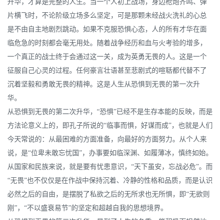
升华，才算是完整的人生。当一个人初上战场，身边枪炮齐鸣、弹
片横飞时，不论阶级立场多么坚定，可是那颗未经战火洗礼的心总
是不由自主地剧烈跳动。如果不克服恐惧心态，人的所有才华在面
临危急的时刻都会毫无用处。随着战争经历和血与火考验的增多，
一个真正的战士终于会通过这一关，成为英勇无畏的人。这是一个
征服自己心灵的过程。任何豪言壮语甚至悲剧式的喧聒都代替不了
沉着坚毅和勇敢无畏的精神。这是人生从恐惧到无畏的第一次升
华。
从恐惧到无畏的第二次升华，“恐惧”已经不是生存本能的反映，而是
方法论意义上的，即孔子所说的“临事而惧，好谋而成”，也就是人们
今天常说的：从最困难的方面准备，向最好的方面努力。从个人来
说，是“位卑未敢忘忧国”，办事要如临深渊、如履薄冰，慎终如始。
从国家和民族来说，就是要有忧患意识，“天下虽安，忘战必危”。而
“无畏”也不仅仅是在作战中保持沉着、冷静的性格和品质，而是认识
必然之后的自由，是摆脱了私欲之后的无所求也无所惧，即“无欲则
刚”，“不以盛衰易节”的坚定和超越自我的思想境界。