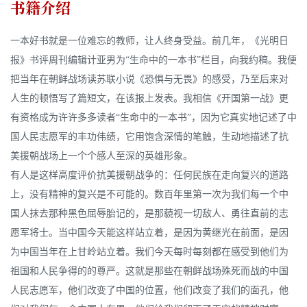
书籍介绍
一本好书就是一位难忘的教师，让人终身受益。前几年，《光明日
报》书评周刊编辑计亚男为“生命中的一本书”栏目，向我约稿。我便
把当年在朝鲜战场读苏联小说《恐惧与无畏》的感受，乃至后来对
人生的顿悟写了篇短文，在该报上发表。我相信《开国第一战》更
有资格成为许许多多读者“生命中的一本书”，因为它真实地记述了中
国人民志愿军的丰功伟绩，它用饱含深情的笔触，生动地描述了抗
美援朝战场上一个个感人至深的英雄形象。
有人是这样高度评价抗美援朝战争的：任何民族在走向复兴的道路
上，没有精神的复兴是不可能的。数百年里第一次为我们每一个中
国人抹去那种黑色屈辱胎记的，是那藐视一切敌人、勇往直前的志
愿军将士。当中国今天能这样站立着，是因为黄继光在前面，是因
为中国当年在上甘岭站立着。我们今天每时每刻都在感受到他们为
祖国和人民争得的的尊严。这就是那些在朝鲜战场殊死而战的中国
人民志愿军，他们改变了中国的位置，他们改变了我们的面孔，他