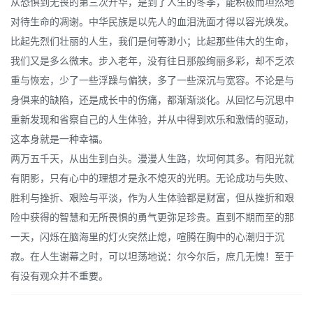
从恐惧到无畏的第三次升华，是到了人生的冬季，能积极而坦然地
对待生命的凋谢。中华民族是以先人的血泪洗面才得以容光焕发。
比起先烈们壮丽的人生，我们是何等渺小；比起那些伟大的生命，
我们又是多么微末。步入老年，没有往日那般绚丽多彩，却不乏浓
重与恢宏，少了一些浮躁与偏狭，多了一些深沉与宽容。不论是与
身俱来的缺陷，还是成长中的伤痛，都渐渐淡化。从回忆与沉思中
重新发现和省察自己的人生体验，并从中得到欢乐和激情的驱动，
这本身就是一种幸福。
两万五千天，从出生到白头。漫漫人生路，坎坷何其多。有阳光就
有阴影，只有心中的理想才是永不熄灭的光明。无论成功与失败、
胜利与挫折、艰险与平淡，作为人生体验都是财富，但从挫折和艰
险中获得的智慧和无所畏惧的勇气更弥足珍贵。直到不期而至的那
一天，闪烁在脑海里的灯火突然止熄，喧腾在胸中的心潮归于沉
寂。在人生谢幕之时，可以坦荡地说：尔今尔后，庶几无愧！至于
有没有观众并不重要。