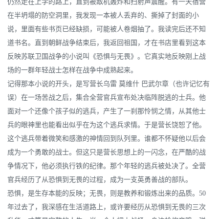
仍然走在上学的路上，直到被敌机轰炸和扫射声震醒。有一天宿营
在半坍塌的防空洞里，我发现一本被人丢弃的、撕掉了封面的小
说，里面有些书页已经缺损，可能被人卷烟抽了。我读完后还不知
道书名。直到朝鲜战争结束后，我返回祖国，才在书店里看到这本
反映苏联卫国战争的小说叫《恐惧与无畏》。它真实地反映刚上战
场的一群年轻战士怎样在战争中成熟起来。
记得那本小说的开头，是写营长乌雷 莫维什 巴武尔章（也许记忆有
误）在一场苦战之后，集合全营官兵宣布处决临阵脱逃的士兵。他
面对一个还像个孩子似的逃兵，产生了一刹那怜悯之情，从其他士
兵的眼神里也能看出似乎在为这个逃兵求情。于是营长饶恕了他。
这个逃兵带着微笑和感激的神情回到队列里。谁都不怀疑他以后会
成为一个勇敢的战士。但这只是营长思想上的一闪念，在严酷的战
争情况下，他必须执行铁的纪律。那个年轻的逃兵被处决了。全营
官兵经历了从恐惧到无畏的过程，成为一支英勇善战的部队。
恐惧，是生存本能的反映；无畏，则是教养和锻炼出来的品质。50
年过去了，我深感在生活道路上，或许要经历从恐惧到无畏的三次