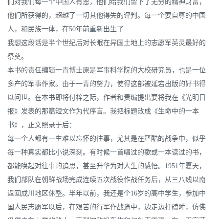
们对我们每一个中国人有恩，他们给我们留下了无穷的精神财富，
他们所获得的，超越了一切其他得失的评判。每一个要自尊的中国
人，和民族一体，在50年前重新出生了……
我想这段话是半个世纪后对长眠在异国土地上的志愿军英灵最好的
祭奠。
本书的责任编辑一青博士原是军事科学院的大校研究员，也是一位
多产的军事作家。由于一青的努力，使得这部被延宕出版的好书得
以问世。在本书即将付梓之际，作者和责编提出要将我在《光明日
报》发表的那篇短文作为代序言。我把标题改成《生命中的一本
书》，正文照录于后：
每一个人都有一生难以忘怀的往事，尤其是在严酷的战争中，似乎
每一种真实都比小说深刻。有时候一首唱过的歌或一本读过的书，
都能唤起对往事的追思，甚至升华为对人生的感悟。1951年夏天，
我们部队在朝鲜战场完成连续五次战役作战任务后，从三八线以南
返回成川地区休整。半年以前，我还是个16岁的高中学生，参加中
国人民志愿军以后，在艰苦的行军作战途中，边走边打磕睡，仿佛