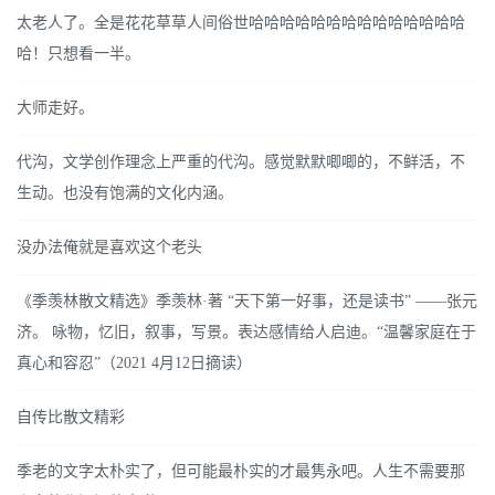
太老人了。全是花花草草人间俗世哈哈哈哈哈哈哈哈哈哈哈哈哈哈
哈！只想看一半。
大师走好。
代沟，文学创作理念上严重的代沟。感觉默默唧唧的，不鲜活，不
生动。也没有饱满的文化内涵。
没办法俺就是喜欢这个老头
《季羡林散文精选》季羡林·著 “天下第一好事，还是读书” ——张元
济。 咏物，忆旧，叙事，写景。表达感情给人启迪。“温馨家庭在于
真心和容忍”（2021 4月12日摘读）
自传比散文精彩
季老的文字太朴实了，但可能最朴实的才最隽永吧。人生不需要那