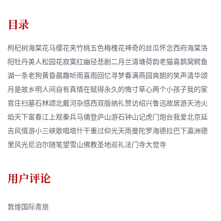
目录
枸杞树海棠花马缨花夹竹桃五色梅槐花神奇的丝瓜怀念西府海棠洛
阳牡丹美人松园花寂寞红幽径悲剧二月兰清塘荷韵老猫喜鹊窝鳄鱼
湖一条老狗黄昏晨趣听雨喜雨回忆寻梦春满燕园爽朗的笑声清华颂
月是故乡明人间自有真情在赋得永久的悔寸草心两个小孩子我的家
官庄扫墓石林颂北戴河杂感西双版纳礼赞访绍兴鲁迅故居游天池火
焰天下富春江上观秦兵马俑登庐山游石钟山记虎门炮台我爱北京延
吉风情游小三峡歌唱塔什干重过仰光天雨曼陀罗海德拉巴下瀛洲德
里风光尼泊尔随笔望雪山佛教圣地巡礼法门寺大觉寺
用户评论
敦煌国际青旅