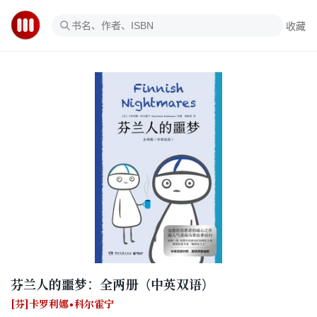
收藏
芬兰人的噩梦：全两册（中英双语）
[芬]卡罗利娜•科尔霍宁