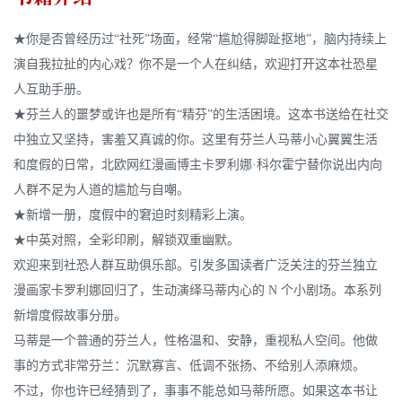
★你是否曾经历过“社死”场面，经常“尴尬得脚趾抠地”，脑内持续上
演自我拉扯的内心戏？你不是一个人在纠结，欢迎打开这本社恐星
人互助手册。
★芬兰人的噩梦或许也是所有“精芬”的生活困境。这本书送给在社交
中独立又坚持，害羞又真诚的你。这里有芬兰人马蒂小心翼翼生活
和度假的日常，北欧网红漫画博主卡罗利娜·科尔霍宁替你说出内向
人群不足为人道的尴尬与自嘲。
★新增一册，度假中的窘迫时刻精彩上演。
★中英对照，全彩印刷，解锁双重幽默。
欢迎来到社恐人群互助俱乐部。引发多国读者广泛关注的芬兰独立
漫画家卡罗利娜回归了，生动演绎马蒂内心的 N 个小剧场。本系列
新增度假故事分册。
马蒂是一个普通的芬兰人，性格温和、安静，重视私人空间。他做
事的方式非常芬兰：沉默寡言、低调不张扬、不给别人添麻烦。
不过，你也许已经猜到了，事事不能总如马蒂所愿。如果这本书让