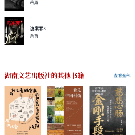
岳勇
诡案罪3
岳勇
湖南文艺出版社
的其他书籍
查看全部