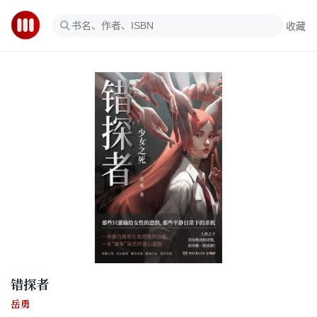
收藏
错探者
岳勇