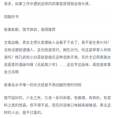
很多，如果工作中遇到这样的同事我觉得我会很头疼。
烧脑好书
故事新颖，情节跌宕，值得推荐
文笔幼稚，男女主愣头青傻缺人设看不下去了，真不是在黑JC吗？
没有证据就逮捕人，这也就是现代，搁在古代。你这是草菅人命知
道吗？杨乃武和小白菜就是栽在这种混账手里。另外尤记得里面女
孩喜爱的漫画叫做《无敌美少年》……这名字这品味，真就是故事
会文风啊
故事会水平唯一的优点就是不用动脑所用时间短
情节挺好的，少女之死，引发一系列命案，有推理，有转折，有意
料之类的惊喜。但不得不说，现在的读者口味越来越难调，男主这
样的人设，是不讨喜的。