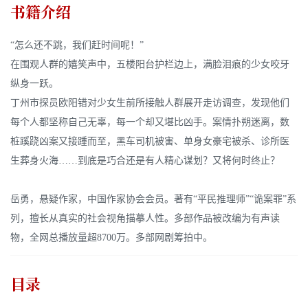
书籍介绍
“怎么还不跳，我们赶时间呢！”
在围观人群的嬉笑声中，五楼阳台护栏边上，满脸泪痕的少女咬牙
纵身一跃。
丁州市探员欧阳错对少女生前所接触人群展开走访调查，发现他们
每个人都坚称自己无辜，每一个却又堪比凶手。案情扑朔迷离，数
桩蹊跷凶案又接踵而至，黑车司机被害、单身女豪宅被杀、诊所医
生葬身火海……到底是巧合还是有人精心谋划？又将何时终止？
岳勇，悬疑作家，中国作家协会会员。著有“平民推理师”“诡案罪”系
列，擅长从真实的社会视角描摹人性。多部作品被改编为有声读
物，全网总播放量超8700万。多部网剧筹拍中。
目录