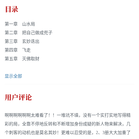
目录
第一章 山水局
第二章 把自己做成兜子
第三章 玄妙迭出
第四章 飞走
第五章 灭佛取财
显示全部
用户评论
啊啊啊啊啊啊太难看了！！一堆坑不填，没有一个实打实地写得精
彩的局，全靠不停地反转和不断增加身份成疑的新人物来解决，几
个刺客的动机也是莫名其妙！更难以忍受的是，2、3册大大加重了