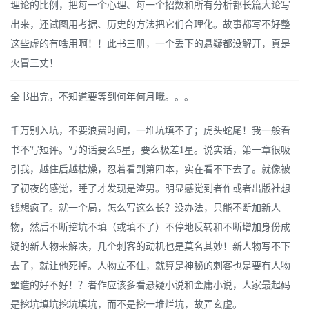
理论的比例，把每一个心理、每一个招数和所有分析都长篇大论写
出来，还试图用考据、历史的方法把它们合理化。故事都写不好整
这些虚的有啥用啊！！此书三册，一个丢下的悬疑都没解开，真是
火冒三丈！
全书出完，不知道要等到何年何月哦。。。
千万别入坑，不要浪费时间，一堆坑填不了；虎头蛇尾！我一般看
书不写短评。写的话要么5星，要么极差1星。说实话，第一章很吸
引我，越住后越枯燥，忍着看到第四本，实在看不下去了。就像被
了初夜的感觉，睡了才发现是渣男。明显感觉到者作或者出版社想
钱想疯了。就一个局，怎么写这么长？没办法，只能不断加新人
物，然后不断挖坑不填（或填不了）不停地反转和不断增加身份成
疑的新人物来解决，几个刺客的动机也是莫名其妙！新人物写不下
去了，就让他死掉。人物立不住，就算是神秘的刺客也是要有人物
塑造的好不好！？者作应该多看悬疑小说和金庸小说，人家最起码
是挖坑填坑挖坑填坑，而不是挖一堆烂坑，故弄玄虚。