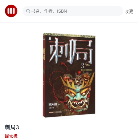
收藏
刺局3
圆太极