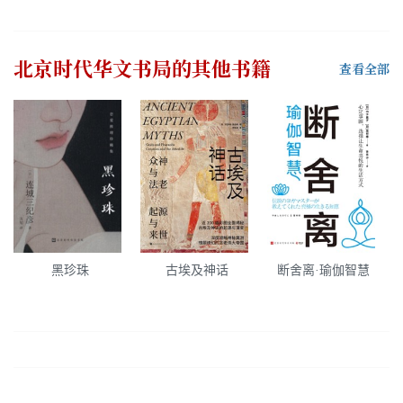
北京时代华文书局
的其他书籍
查看全部
黑珍珠
古埃及神话
断舍离·瑜伽智慧