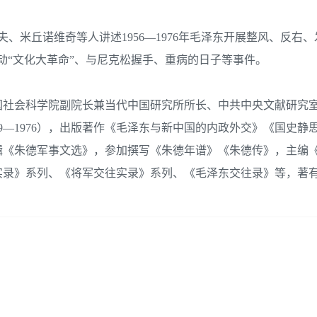
、米丘诺维奇等人讲述1956—1976年毛泽东开展整风、反右、
动“文化大革命”、与尼克松握手、重病的日子等事件。
国社会科学院副院长兼当代中国研究所所长、中共中央文献研究
9—1976），出版著作《毛泽东与新中国的内政外交》《国史静
辑《朱德军事文选》，参加撰写《朱德年谱》《朱德传》，主编
实录》系列、《将军交往实录》系列、《毛泽东交往录》等，著