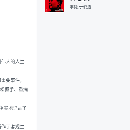
山河1945—
李捷,于俊道
1957（新
版）
到伟人的人生
和重要事件，
克松握手、重病
翔实地记录了
面作了客观生