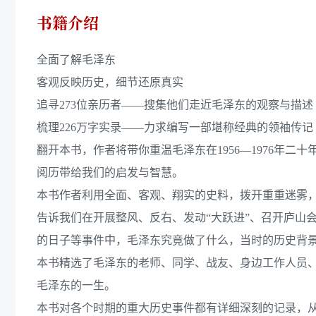
书籍介绍
全面了解毛泽东
客观反映历史，细节还原真实
追寻273位亲历者——搜集他们走近毛泽东的观察与描述
梳理226万字实录——力求编写一部堪称经典的领袖传记
翻开本书，作者将带你重温毛泽东在1956—1976年
阅历带给我们的启发与智慧。
本书作者利用全面、客观、翔实的史料，拨开重重迷雾
告诉我们在开展整风、反右、发动“大跃进”、召开庐山
的日子等事件中，毛泽东究竟做了什么，当时的历史背
本书精选了毛泽东的老师、同学、战友、身边工作人员、
毛泽东的一生。
本书对各个时期的重大历史事件都有详细深刻的记录，