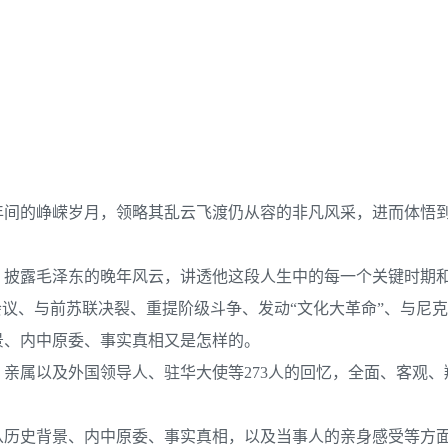
二十年间的峥嵘岁月，领略其乱云飞渡仍从容的非凡风采，进而体悟
，披露毛泽东的晚年风云，讲透他这段人生中的每一个关键时期
会议、与前苏联决裂、重提阶级斗争、发动“文化大革命”、与尼
景、内中原委、事实真相又是怎样的。
亲属以及外国领导人、驻华大使等273人的回忆，全面、客观、
从历史背景、内中原委、事实真相，以及当事人的亲身感受等方