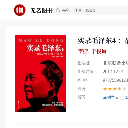
无名图书
实录毛泽东4 ：
李捷
,
于俊道
北京联合出
出版社
2017-12-01
出版时间
97875596123
ISBN
★★★★★
评分
标签
马列主义
毛