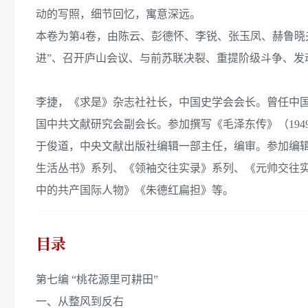
动的写照，细节回忆，寓意深远。
本卷为第4卷，由陈云、彭德怀、李锐、张玉凤、赫鲁晓夫
进”、召开庐山会议、与前苏联决裂、重提阶级斗争、发
李捷，《求是》杂志社社长，中国史学会会长。曾任中
国中共文献研究会副会长。参加撰写《毛泽东传》（194
于俊道，中央文献出版社编辑一部主任，编审。参加编
生活丛书》系列、《领袖交往实录》系列、《元帅交往
中的共产国际人物》《朱德红扁担》等。
目录
第七编 “桃花源里可耕田”
一、从整风到反右