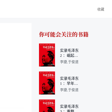
收藏
你可能会关注的书籍
实录毛泽东
2 ：崛起挽
狂澜1927—
李捷,于俊道
1945（新
版）
实录毛泽东
1 ：早年奋
斗史1893—
李捷,于俊道
1927（新
版）
实录毛泽东
3 ：重整旧