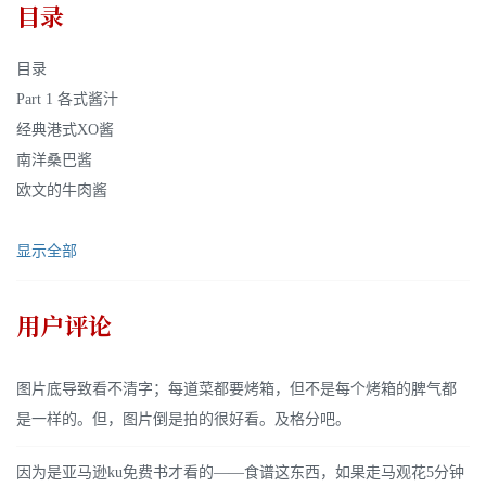
目录
目录
Part 1 各式酱汁
经典港式XO酱
南洋桑巴酱
欧文的牛肉酱
显示全部
用户评论
图片底导致看不清字；每道菜都要烤箱，但不是每个烤箱的脾气都
是一样的。但，图片倒是拍的很好看。及格分吧。
因为是亚马逊ku免费书才看的——食谱这东西，如果走马观花5分钟