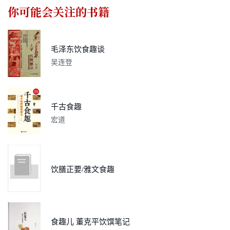
你可能会关注的书籍
毛泽东饮食趣谈
吴连登
千古食趣
宏道
饮膳正要/雅文食趣
食趣儿 董克平饮馔笔记