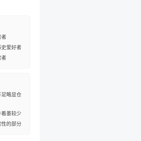
读者
历史爱好者
读者
不足略显仓
件着墨较少
读性的部分