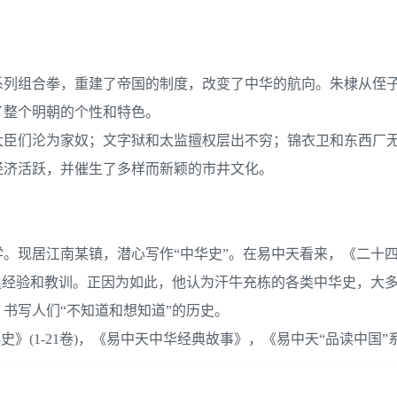
系列组合拳，重建了帝国的制度，改变了中华的航向。朱棣从侄
了整个明朝的个性和特色。
大臣们沦为家奴；文字狱和太监擅权层出不穷；锦衣卫和东西厂
经济活跃，并催生了多样而新颖的市井文化。
学。现居江南某镇，潜心写作“中华史”。在易中天看来，《二十
史经验和教训。正因为如此，他认为汗牛充栋的各类中华史，大
书写人们“不知道和想知道”的历史。
史》(1-21卷)，《易中天中华经典故事》，《易中天“品读中国”