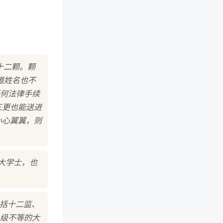
十二颗。颗
道姓名也不
何法律手续
三更也能送进
小心翼翼，则
大学士，也
包括十二监、
级不等的大