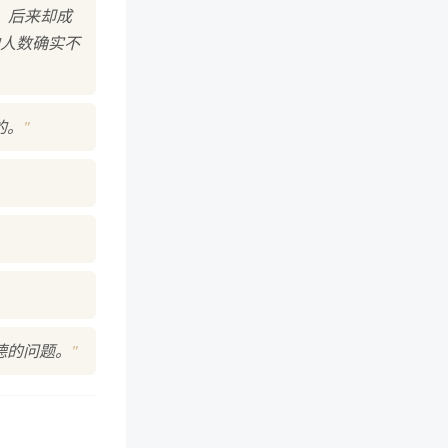
，后来却成
人数确实不
"
的。
"
德的问题。