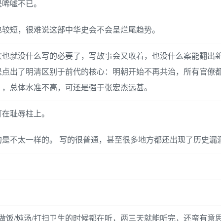
是唏嘘不已。
也较短，很难说这部中华史会不会呈烂尾趋势。
实也就没什么写的必要了，写故事会又收着，也没什么案能翻出
是点出了明清区别于前代的核心：明朝开始不再共治，所有官僚
），总体水准不高，可还是强于张宏杰远甚。
钉在耻辱柱上。
是不太一样的。 写的很普通，甚至很多地方都还出现了历史漏
做饭/炖汤/打扫卫生的时候都在听，两三天就能听完，还蛮有意