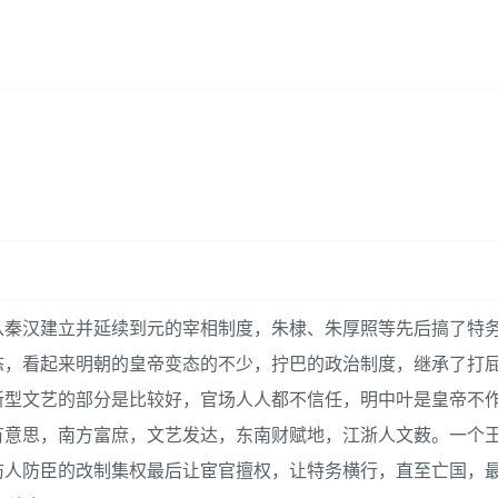
从秦汉建立并延续到元的宰相制度，朱棣、朱厚照等先后搞了特
态，看起来明朝的皇帝变态的不少，拧巴的政治制度，继承了打
新型文艺的部分是比较好，官场人人都不信任，明中叶是皇帝不
有意思，南方富庶，文艺发达，东南财赋地，江浙人文薮。一个
防人防臣的改制集权最后让宦官擅权，让特务横行，直至亡国，