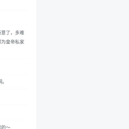
新意了，多难
都为皇帝私家
洞。
思的～