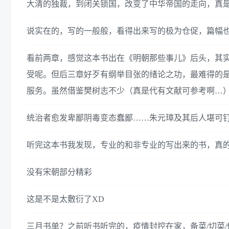
大清的独裁，到闭关锁国，改变了中华帝国的走向，真
说实在的，写的一般般，看得出来写的极为仓促，篇幅
看前两章，感觉这本书出在《明朝那些事儿》后头，其
受呢。但后三章好歹有纲举目张的绪论之功，最难得的
服务。虽然借鉴樊树志不少（真是代有文献可参考啊…
统治者愈发卑鄙阴毒变态蠢鄙……朱元璋及其后人堪可
听完这本书我发现，专业的和非专业的写出来的书，真的
没有宋朝部分精彩
这是不是太敷衍了XD
三月书单？之前听书听完的，疫情封控在家，备菜/切菜/