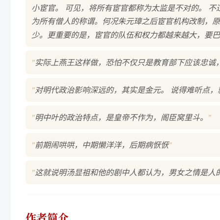
小宦官。 可见，将所有宦官都称为太监是不对的。 
为所有僧人的称谓。何况朱元璋之后宦官机构改制，原
少。更重要的是，宦官的队伍和权力都越来越大，要巴
"
实际上燕王这样做，恐怕不仅只是教育部下应该忠诚
"
对明代政治影响深远的，其实是金元。 说得难听点
"
"
明中叶的政治特点，是皇帝不作为，阁臣窝里斗。
"
"
前期闹哄哄，中期懒洋洋，后期病恹恹
"
这就说明汤显祖和他的剧中人都认为，男女之情是人
作者简介