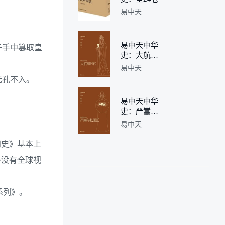
易中天
易中天中华
子手中篡取皇
史：大航海
时代
易中天
无孔不入。
易中天中华
史：严嵩与
张居正
易中天
四史》基本上
多没有全球视
系列》。