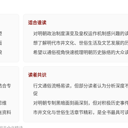
适合谁读
塑
对明朝政治制度演变及皇权运作机制感兴趣的
面
想了解明代市井文化、世俗生活及文艺发展的
貌
希望以通俗视角快速梳理明朝历史脉络的大众
读者共识
结合专
行文通俗流畅易读，但部分读者认为分析深度
促
思维
对明朝专制黑暗面刻画深刻，但对积极历史事
充资料
市井文化与世俗生活章节精彩，是全书最具可