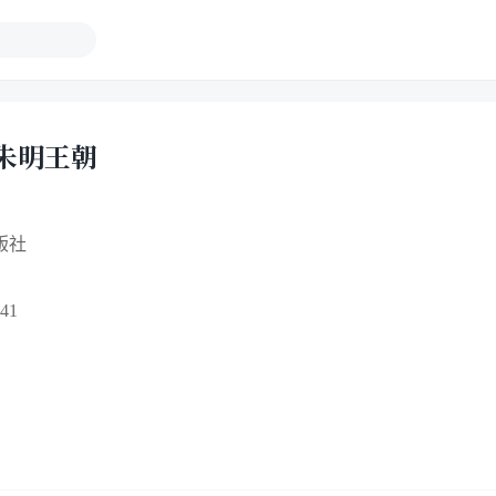
朱明王朝
版社
41