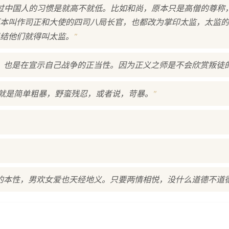
不过中国人的习惯是就高不就低。比如和尚，原本只是高僧的尊称
本叫作司正和大使的四司八局长官，也都改为掌印太监，太监的
"
结他们就得叫太监。
，也是在宣示自己战争的正当性。因为正义之师是不会欣赏叛徒
"
，就是简单粗暴，野蛮残忍，或者说，苛暴。
的本性，男欢女爱也天经地义。只要两情相悦，没什么道德不道