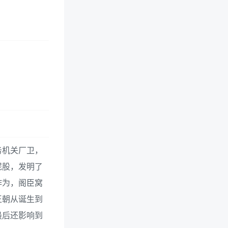
务机关厂卫，
屁股，发明了
作为，阁臣窝
王朝从诞生到
最后还影响到