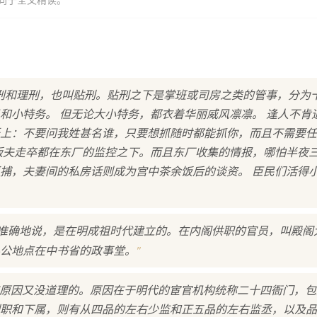
同于全文精读。
刑和理刑，也叫贴刑。贴刑之下是掌班或司房之类的管事，分为
和小特务。 但无论大小特务，都衣着华丽威风凛凛。 逢人不肯
上：不要问我姓甚名谁，只要想抓随时都能抓你，而且不需要任
贩夫走卒都在东厂的监控之下。而且东厂收集的情报，哪怕半夜
捕，夫妻间的私房话则成为宫中茶余饭后的谈资。 臣民们活得
且准确地说，是在明成祖时代建立的。在内阁供职的官员，叫殿阁
"
公地点在中书省的政事堂。
有原因又没道理的。原因在于明代的宦官机构统称二十四衙门，
职和下属，则有从四品的左右少监和正五品的左右监丞，以及品