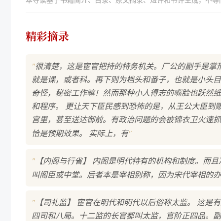
本导读基于书籍简介、目录、原文摘录、短评和书评生成，不等
精彩摘录
"
很清楚，这是宦官把持的特务机关。厂公的副手是掌
就是课，或者科。再下则为档头和番子，也就是小头目
奇怪，秘密工作嘛！然而那种小人得志的嘴脸也跃然纸
和程序。 更让天下臣民感到恐怖的是，从王公大臣到
宫里，甚至送达御前。有政治问题的会被锦衣卫火速抓
"
恰是预期效果。 实际上，有
"
【内阁与行省】 内阁是明代特有的机构和制度。而
叫阁臣或中堂。后者本是宰相别称，因为宋代宰相的办
"
【司礼监】 宦官在明代和明代以后俗称太监。 这是
四司和八局。十二监的长官都叫太监，官阶正四品。副