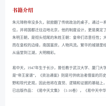
书籍介绍
朱元璋称帝没多久，就掀翻了传统政治的桌子，通过一
位，并将国都迁往边地北京，他的制度设计，更是奠定
朱明王朝，是彻头彻尾的朱姓王朝：皇帝们恣意任性；
而在皇权的边缘，南国富庶，人物风流。繁华的城镇里
从庙堂到江湖，大明精彩。
易中天，1947年生于长沙，曾任教于武汉大学、厦门大
是“帝王家谱”，《资治通鉴》则是可供统治者借鉴的历
野和现代史观，因此他将在直觉、逻辑和证据的基础上，
已出版作品：《易中天文集》（1-16卷），《易中天中华