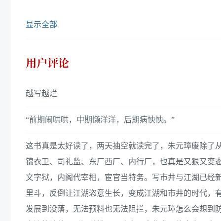
显示全部
用户评论
越写越烂
“前期闹哄哄，中期懒洋洋，后期病怏怏。”
这书真是太好读了，两天抽空就读完了，朱元璋废除了
锦衣卫、司礼监、东厂西厂、内行厂，也真是又狠又变
文字狱，内阁代宰相，宦官当特务。写市井与江湖已经
里斗，反倒让江湖恣意生长，变成江湖和市井的时代，
发展到没落，无法预料也无法阻拦，朱元璋怎么会想到