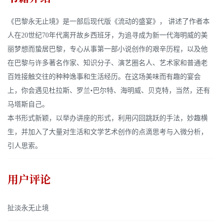
《巴黎永无止境》是一部后现代版《流动的盛宴》， 讲述了作者本
人在20世纪70年代离开故乡西班牙，为追寻成为新一代海明威的美
丽梦想而蛰居巴黎，专心从事第一部小说创作的艰辛历程，以及他
在巴黎与许多著名作家、知识分子、演艺圈名人、艺术家和普通老
百姓接触交往的种种逸事和生活经历。在这场美味而有趣的宴会
上，你会遇见杜拉斯、罗兰•巴尔特、海明威、贝克特，当然，还有
马塔斯自己。
本书形式新颖，以举办讲座的形式，利用闪回跳跃的手法，妙趣横
生，并加入了大量对生活和文学艺术创作的点滴思考与入微分析，
引人思索。
用户评论
扯淡永无止境