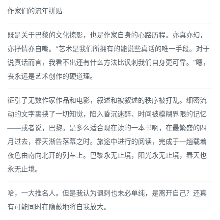
作家们的流年拼贴
既是关于巴黎的文化掠影，也是作家自身的心路历程。亦真亦幻，
亦抒情亦自嘲。“艺术是我们所拥有的能说些真话的唯一手段。对于
说真话而言，我看不出还有什么方法比讽刺我们自身更可靠。”嗯，
丧永远是艺术创作的硬道理。
征引了无数作家作品和电影，叙述和被叙述的秩序被打乱。细密流
动的文字裹挟了一切知觉，陷入昏沉迷醉、时间被模糊界限的记忆
——或者说，巴黎。是多么适合现在读的一本书啊，在最繁盛的四
月过去，春天渐告落幕之时。旅途中进行的阅读，完成于一趟载着
夜色由南向北开的列车上。巴黎永无止境，阳光永无止境，春天也
永无止境。
哈，一大推名人。但是我认为讽刺也未必单纯，是离开自己？还真
有可能同时在隐蔽地将自我放大。