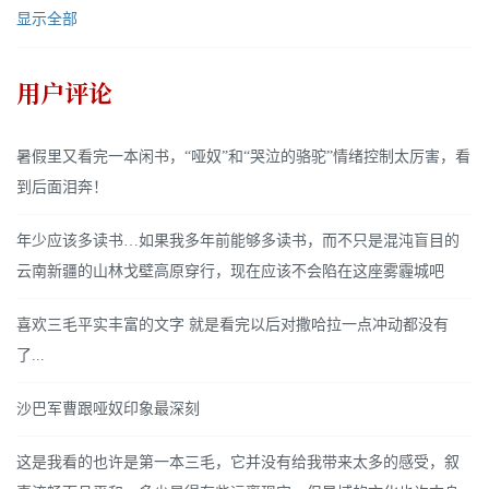
显示全部
用户评论
暑假里又看完一本闲书，“哑奴”和“哭泣的骆驼”情绪控制太厉害，看
到后面泪奔！
年少应该多读书…如果我多年前能够多读书，而不只是混沌盲目的
云南新疆的山林戈壁高原穿行，现在应该不会陷在这座雾霾城吧
喜欢三毛平实丰富的文字 就是看完以后对撒哈拉一点冲动都没有
了...
沙巴军曹跟哑奴印象最深刻
这是我看的也许是第一本三毛，它并没有给我带来太多的感受，叙