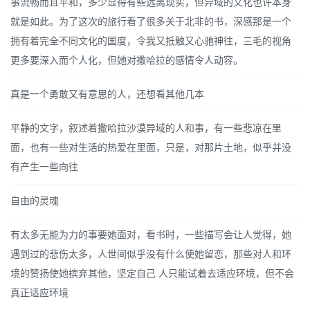
事流畅而且平和，多少显得有些远离现实，但异域的文化也许本身
就是如此。为了这次的旅行看了很多关于北非的书，深感那是一个
拥有着完全不同文化的国度，令我又抵触又心驰神往，三毛的视角
更多要深入而个人化，但她对撒哈拉的感情令人动容。
真是一个勇敢又有意思的人，还想看其他几本
平静的文字，叙述着撒哈拉沙漠异域的人和事，有一些悲凉在里
面，也有一些对生活的热爱在里面，只是，对那片土地，似乎并没
有产生一些向往
自由的灵魂
有太多无能为力的事要她面对，看书时，一些描写会让人觉得，她
遇到过的悲伤太多，人世间似乎没有什么使她留恋，那些对人和环
境的赞扬使她摈弃其他，坚定自己 人只能试着去适应环境，但不会
真正适应环境