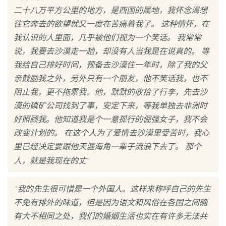
二十八万平方公里的地方，是西国的属地，我怀念渴想
往它奔去的欲望就又一度在苦痛着我了。 这种情怀，在
我认识的人里面，几乎被他们视为一个笑话。 我常常
说，我要去沙漠走一趟，却没有人当我是在说真的。 等
我给自己排好时间，预备去沙漠住一年时，除了我的父
亲鼓励我之外，另外只有一个朋友，他不笑话我，也不
阻止我，更不拖累我。他，默默的收拾了行李，先去沙
漠的磷矿公司找到了事，安定下来，等我单独去非洲时
好照顾我。他知道我是个一意孤行的倔强女子，我不会
改变计划的。 在这个人为了爱情去沙漠里受苦时，我心
里已经决定要跟他天涯海角一辈子流浪下去了。 那个
"
人，就是我现在的丈
"
我的先生很可惜是一个外国人。这样来称呼自己的先生
不免有排外的味道，但是因为语文和风俗在各国之间确
有大不相同之处，我们的婚姻生活也实在有许多无法共