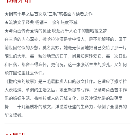
★搁笔十年之后首次以“三毛”笔名面向读者之作
★流浪文学经典 畅销三十余年热度不减
★与荷西传奇爱情的见证 唤起万千人心中的撒哈拉之梦
在三毛的内心深处，撒哈拉沙漠是梦中情人，是不能解释的，属于
前世回忆似的乡愁，莫名其妙，她毫无保留地把自己交给了那一片
陌生的大地。每一粒沙地里的石子，尚且知道珍爱它，每一次日出
和日落，都舍不得忘怀，更何况，这一张张活生生的脸孔，又如何
能在回忆里抹去他们。
《撒哈拉的故事》是三毛最脍炙人口的散文佳作。在适应了撒哈拉
大漠枯燥、单调的生活之后，她重新提笔写作，记录与荷西苦中作
乐的婚姻生活、撒哈拉威人的异域文化，以及沙漠地带的动荡局
势……十几篇质朴的散文，洋溢着旺盛的生命力，倾倒了全世界的
华文读者。