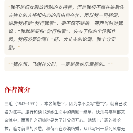
"
我不是妇女解放运动的支持者，但是我极不愿在婚后失
去独立的人格和内心的自由自在化，所以我一再强调，
婚后我还是“我行我素”，要不然不结婚。荷西当时对我
说∶“我就是要你”你行你素”，失去了你的个性和作
风，我何必娶你呢！”好，大丈夫的论调，我十分安
"
慰。
"
"
“我在想，飞蛾扑火时，一定是极快乐幸福的。”
作者简介
三毛（1943~1991），本名陈懋平，因为学不会写“懋”字，就自己改
名为陈平。旅行和读书是她生命中的两颗一级星，快乐与疼痛都夹
杂其中，而写作之初纯粹是为了让父母开心。她踏上广袤的撒哈
拉，追寻前世的乡愁，和荷西在沙漠结婚，从此写出一系列风靡无