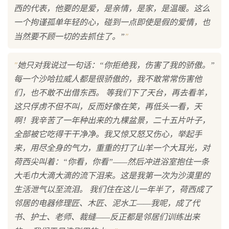
西的代表，他要的是爱，是亲情，是家，是温暖。这么
一个拘谨孤单年轻的心，碰到一点即使是假的爱情，也
"
当然要不顾一切的去抓住了。”
"
她只对我说过一句话：“你拒绝我，伤害了我的骄傲。”
每一个沙哈拉威人都是很骄傲的，我不敢常常伤害他
们，也不敢不出借东西。 等我们下了天台，再去看羊，
这只俘虏不但不叫，反而好像在笑，再低头一看，天
啊！我辛苦了一年种出来的九棵盆景，二十五片叶子，
全部被它吃得干干净净。我又惊又怒又伤心，举起手
来，用尽全身的气力，重重的打了山羊一个大耳光，对
荷西尖叫着：“你看，你看”——然后冲进浴室抱住一条
大毛巾大滴大滴的流下泪来。这是我第一次为沙漠里的
生活泄气以至流泪。 我们住在这儿一年半了，荷西成了
邻居的电器修理匠、木匠、泥水工——我呢，成了代
书、护士、老师、裁缝——反正都是邻居们训练出来