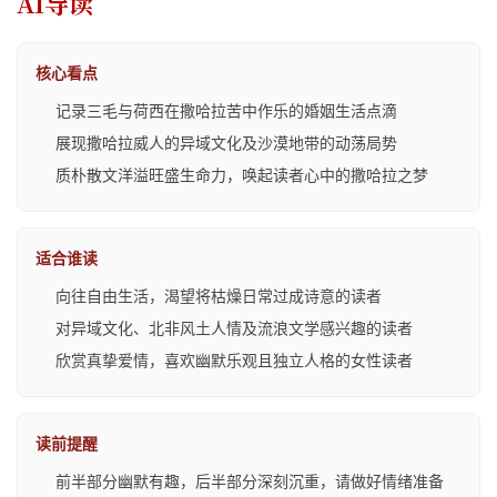
AI导读
核心看点
记录三毛与荷西在撒哈拉苦中作乐的婚姻生活点滴
展现撒哈拉威人的异域文化及沙漠地带的动荡局势
质朴散文洋溢旺盛生命力，唤起读者心中的撒哈拉之梦
适合谁读
向往自由生活，渴望将枯燥日常过成诗意的读者
对异域文化、北非风土人情及流浪文学感兴趣的读者
欣赏真挚爱情，喜欢幽默乐观且独立人格的女性读者
读前提醒
前半部分幽默有趣，后半部分深刻沉重，请做好情绪准备