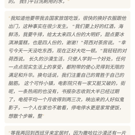
"
的。 我们平日洗刷用的水，
"
我知道他要带我去国家旅馆吃饭，很快的换好衣服跟他
出门，这种事实在很少发生。 “我们要上好的红酒，海
鲜汤，我要牛排，给太太来四人份的大明虾，甜点要冰
淇淋蛋糕，也是四人份的，谢谢！”荷西对茶房说。 “幸
亏今天一天没吃东西，现在正好大吃一顿。”我轻轻的对
荷西说。 长久的沙漠生活，只使人学到一个好处，任何
一点点现实生活上的享受，都附带的使心灵得到无限的
满足和升华。换句话说，我们注重自己的胃胜于自己的
脑筋。 这个可怜小镇，电影院只有一家又脏又破的，街
呢，一条热闹的也没有，书报杂志收到大半已经过期
了，电视平均一个月收得到两三次，映出来的人好似鬼
影子，一个人在家也不敢看，停电停水更是家常便饭，
"
想散个步嘛，整
"
等我再回到西班牙来定居时，因为撒哈拉沙漠还有一片