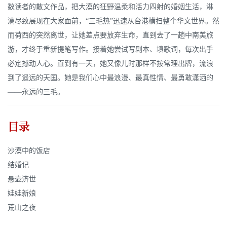
数读者的散文作品，把大漠的狂野温柔和活力四射的婚姻生活，淋
漓尽致展现在大家面前，“三毛热”迅速从台港横扫整个华文世界。然
而荷西的突然离世，让她差点要放弃生命，直到去了一趟中南美旅
游，才终于重新提笔写作。接着她尝试写剧本、填歌词，每次出手
必定撼动人心。直到有一天，她又像儿时那样不按常理出牌，流浪
到了遥远的天国。她是我们心中最浪漫、最真性情、最勇敢潇洒的
——永远的三毛。
目录
沙漠中的饭店
结婚记
悬壶济世
娃娃新娘
荒山之夜