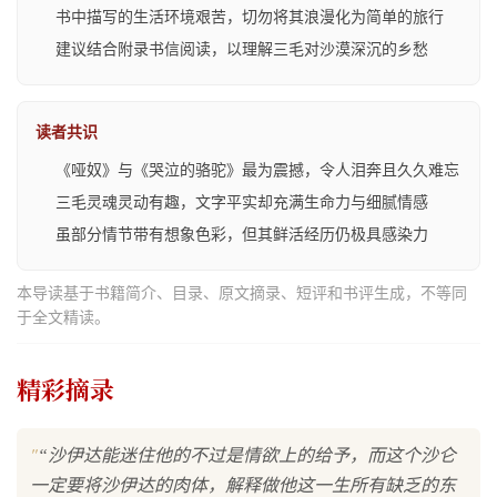
书中描写的生活环境艰苦，切勿将其浪漫化为简单的旅行
建议结合附录书信阅读，以理解三毛对沙漠深沉的乡愁
读者共识
《哑奴》与《哭泣的骆驼》最为震撼，令人泪奔且久久难忘
三毛灵魂灵动有趣，文字平实却充满生命力与细腻情感
虽部分情节带有想象色彩，但其鲜活经历仍极具感染力
本导读基于书籍简介、目录、原文摘录、短评和书评生成，不等同
于全文精读。
精彩摘录
"
“沙伊达能迷住他的不过是情欲上的给予，而这个沙仑
一定要将沙伊达的肉体，解释做他这一生所有缺乏的东