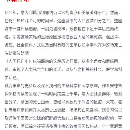
1347年，意大利城邦锡耶纳仍以它的富庶和美景著称于世。然而，
在随后短短几个月的时间里，这座城市的人口锐减四分之三，整座
城市一度尸横遍野，一副鬼城模样，政权也在不足十年后走向终
结。引发这场灾难的直接原因是横扫欧亚大陆的黑死病，但战争、
饥荒、社会运作方式以及当时有限的医学认知水平也在为这场死亡
浩劫推波助澜。
《人类死亡史》以锡耶纳的这段历史开篇，从多个角度和层级回
顾、审视了人类死亡主因的变迁，以及与之相关的社会、医学和科
学话题。
融合丰富的史料以及深入浅出的生命科学和医学原理，作者安德鲁·
多伊格向读者呈现了一幅时间跨度上千年，宏大至社会群体，微观
至分子、基因的死亡画卷：曾经以高致死率闻名的鼠疫、天花、霍
乱等疾病是如何在人类历史上掀起一场场死亡风暴的，饮食习惯以
及遗传学因素对全球的肥胖趋势和心血管疾病患病风险的影响，亨
廷顿病、唐氏综合征等诸多遗传病的致病原因如何从一个个家庭悲