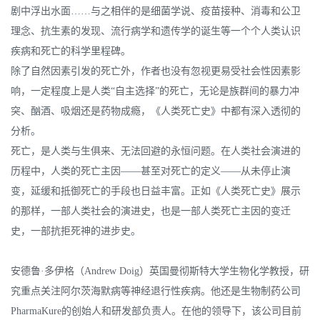
剧中浮出水面……与之相伴的是细菌学说、疫苗接种、消毒和公卫
理念、抗生素的发现、流行病学和遗传学的诞生等一个个人类认识
疾病和死亡的科学里程碑。
除了自然因素引发的死亡外，作者也没有忽视更易受社会性因素影
响，一定程度上是人类“自主选择”的死亡，无论是族群间的暴力冲
突、酗酒、吸烟还是药物成瘾，《人类死亡史》中都有深入透彻的
分析。
死亡，是人类与生俱来、无法回避的永恒问题。在人类社会演进的
历程中，人类的死亡主因——甚至对死亡的定义——从未停止演
变，延缓和抵御死亡的手段也日益丰富。正如《人类死亡史》展示
的那样，一部人类社会的演进史，也是一部人类死亡主因的变迁
史，一部抗拒死神的进步史。
安德鲁·多伊格（Andrew Doig）英国曼彻斯特大学生物化学教授，研
究重点关注阿尔茨海默病等神经退行性疾病。他还是生物制药公司
PharmaKure的创始人和研发部负责人。在他的领导下，该公司目前