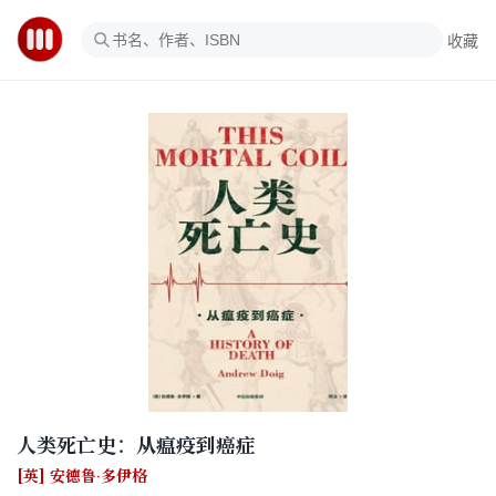
收藏
人类死亡史：从瘟疫到癌症
[英] 安德鲁·多伊格