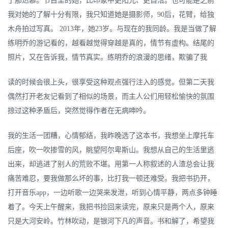
了那达慕。节目里的她，比印象中更阳光、更自洽。也可能是之前
我对她的了解十分有限，我只知道她是摄影师，90后，花臂，给独
木舟拍过写真。 2013年，她23岁。与现在的我同龄。我是当做了解
练明乔的游记看的，越看越觉得穿越是真的，情节有虚构。结尾的
照片，又在告诉我，情节真实。练明乔的浪漫的思绪，欺骗了我
读的时候会很上头，很享受这种观点强行注入的感觉。但第二天我
偶然打开老友记看到了相似的场景，而主人公们用轻松愉快的氛围
掠过这种矛盾后，突然觉得作者在无病呻吟。
我的生活一团糟，心情郁结，我昨晚选了这本书，我想坐上摩托车
后座，吹一吹掺雪的风，眺望阿尔卑斯山。我想从自己的生活里逃
出来，却逃进了别人的荒败不堪。用第一人称叙述的人渣总会让我
痛苦难忍，要我做那么坏的事，比打我一顿还难受。我把书扔开，
打开音乐app，一边听歌一边哭来发泄，听到心情平静，两点多钟睡
着了。今天上午醒来，我把书捡回来读完，原来只是两个人，原来
只是大河安岭。竹林吹动，是银河下凡的声音。书和解了，希望我