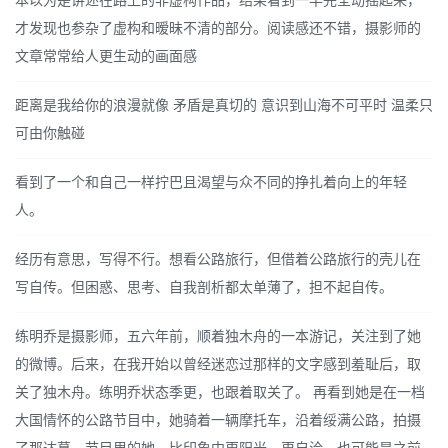
本以为是讲述在路上的非虚构作品，结果看到一半完全动摇起来，
才发现也参杂了虚构和暧昧不清的部分。阅读感还不错，摄影师的
文章常常给人更生动的画面感
距离是我给你的浪漫就像 矛盾是真切的 意识到山海不可平时 温柔只
可由你触碰
看到了一个和自己一样拧巴且渴望与众不同的挣扎着向上的年轻
人。
经历有意思，写得不行。想看公路旅行，但借着公路旅行的壳儿在
写自传。但困惑、思考、自我剖析都太单薄了，担不起自传。
练明乔是摄影师，五六年前，顺着独木舟的一本游记，关注到了她
的微博。后来，在我开始以曾经迷恋过那样的文字感到羞耻后，取
关了独木舟。练明乔状态季更，也跟着取关了。 再看到她是在一档
大国情怀的公路节目中，她骑着一辆摩托车，沿着绥满公路，拍摄