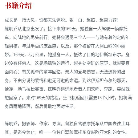
书籍介绍
成长是一场大风，谁都无法逃脱。张一白、赵照、赵雷力荐！
练明乔从北京出发了。接下来的169天，她独自一人驾驶一辆摩托
车，向陆地的尽头前行。她将会遇见三个人——与她有着约定的年
轻男孩，年过半百的庞磊森，以及，那个被留在大河山岭的小丽
娇。169天，3万公里，她孤身一人，抵达了目的地伊斯坦布尔。身
边没有任何人。这是场孤独的远行，越身处空旷的原野，就越要直
面内心：有关孤单的童年回忆，亲人的爱与伤害，无法选择的出
身，不由分说的爱情和避无可避的命运。到达伊斯坦布尔的那天，
恰逢一场马拉松赛事，练明乔远远地看着人们欢呼、奔跑，突然就
想回家了。来时169天的路程，坐飞机返回只需要13个小时，她将满
身风雨地降落，然后勇敢地面对生活。
练明乔，摄影师、作家、导演。曾独自驾驶摩托车从中国去往土耳
其，是迄今为止，唯一一位独自驾驶摩托车穿越欧亚大陆的女性。