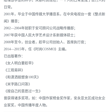
绘理想手册的样子。从那时到现在，一个人的日常变成了百万人的
日常。
2001年，毕业于中国传媒大学播音系，在中央电视台一套《整点新
闻》播音；
2002—2004年就职于安可顾问公司战略传播部；
2007年获中国人民大学艺术设计系新媒体硕士；
2008年至今，创业者，趁早公司创始人、首席执行官；
2014—2015年，任《时尚COSMO》主编。
已出版著作：
《女人明白要趁早》
《三观易碎》
《和潇洒姐塑身100天》
《米字路口问答》
《按自己的意愿过一生》
曾获得诸多奖项，如：中国作家榜金奖作家，安永亚太区成功女企
业家奖，中国传播年度人物。