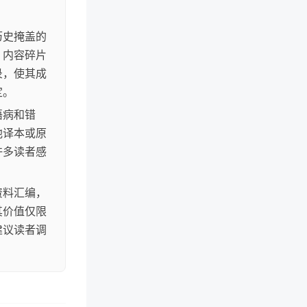
历史掩盖的
、内容碎片
录，使其成
定。
语病和错
他译本或原
许多读者感
资料汇编，
其价值仅限
建议读者调