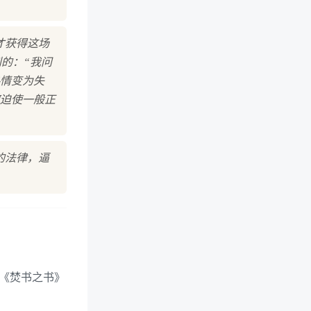
才获得这场
的：“我问
情变为失
迫使一般正
的法律，逼
因《焚书之书》