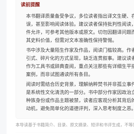
读前提醒
本书翻译质量备受争议，多位读者指出译文生硬、
误，甚至影响阅读体验。建议读者保持批判性阅读
件允许，可参考其他版本或原文。切勿因翻译问题
其史料价值，但需对文本准确性保持警惕。
书中涉及大量陌生作家及作品，阅读门槛较高。作
引式、碎片化的方式呈现，缺乏连贯叙事。建议读
作为工具书或辞典查阅，重点关注那些有详细生平
案例，而非试图通读所有条目。
阅读时需结合历史背景，理解纳粹焚书并非孤立事
是系统性文化清洗的一部分。书中部分作家因政治
种族身份或作品主题被禁，读者应客观分析其背后
动机，避免简单化的道德评判，深入思考制度之恶
本导读基于书籍简介、目录、原文摘录、短评和书评生成，不等