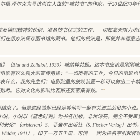
根·泽尔克为寻访尚在人世的“被焚书”的作家，于20世纪70年
违反德国精神的论纲，准备焚书仪式的工作，一切都毫无阻力地
们在想办法保存图书馆的藏书。他们的做法是，即使并非德意志
t und Zelluloil, 1930）被纳粹焚毁。这本书应该是刚
电影有这么强大的宣传用途：“一如所有的工业，今日的电影也
表什么，我的先生们：电影院里的放映装置一秒可以射出二十帧
"
殆尽。它对文化的影响比瓦斯还要密集有效。”
结束了。但是这经验却已经足够他写一部有关波兰战役的小说。19
部闪电小说。小说以《蓝色时刻》为书名出版，非常漂亮，完全不受审
arisierten）S．菲舍尔出版社（S. Fischer Verlag）出
Widder, 1941），印了一万五千册。可惜——因为换名字引起怀