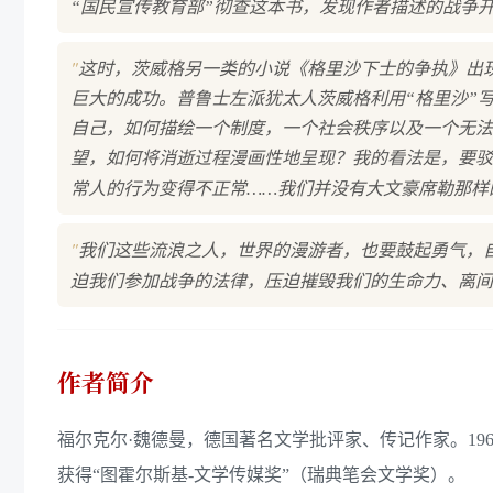
“国民宣传教育部”彻查这本书，发现作者描述的战争
"
这时，茨威格另一类的小说《格里沙下士的争执》出
巨大的成功。普鲁士左派犹太人茨威格利用“格里沙”
自己，如何描绘一个制度，一个社会秩序以及一个无法
望，如何将消逝过程漫画性地呈现？我的看法是，要驳
常人的行为变得不正常……我们并没有大文豪席勒那样
"
我们这些流浪之人，世界的漫游者，也要鼓起勇气，
迫我们参加战争的法律，压迫摧毁我们的生命力、离间
作者简介
福尔克尔·魏德曼，德国著名文学批评家、传记作家。196
获得“图霍尔斯基-文学传媒奖”（瑞典笔会文学奖）。