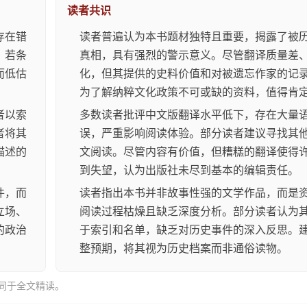
读者共识
存在错
读者普遍认为本书题材独特且重要，揭露了被
，若条
真相，具有强烈的警示意义。尽管翻译质量差
而低估
化，但其提供的史料价值和对被遗忘作家的记
为了解纳粹文化政策不可或缺的资料，值得肯
者以索
多数读者批评中文版翻译水平低下，存在大量
者将其
误，严重影响阅读体验。部分读者建议寻找其
描述的
文阅读。尽管内容有价值，但糟糕的翻译使得
到失望，认为出版社未尽到基本的编辑责任。
件，而
读者指出本书并非故事性强的文学作品，而是
立场、
阅读过程枯燥且缺乏深度分析。部分读者认为
的政治
于索引和名单，缺乏对历史事件的深入反思。
。
整预期，将其视为历史档案而非通俗读物。
同于全文精读。