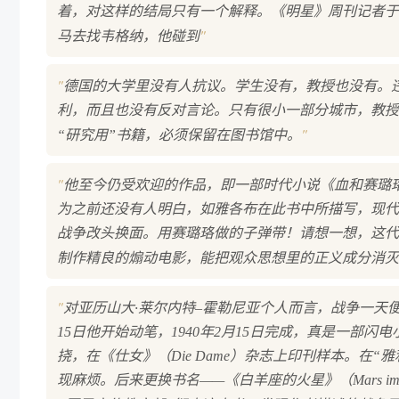
着，对这样的结局只有一个解释。《明星》周刊记者于尔
"
马去找韦格纳，他碰到
"
德国的大学里没有人抗议。学生没有，教授也没有。
利，而且也没有反对言论。只有很小一部分城市，教授
"
“研究用”书籍，必须保留在图书馆中。
"
他至今仍受欢迎的作品，即一部时代小说《血和赛璐珞》（Blu
为之前还没有人明白，如雅各布在此书中所描写，现代
战争改头换面。用赛璐珞做的子弹带！请想一想，这代
制作精良的煽动电影，能把观众思想里的正义成分消灭
"
对亚历山大·莱尔内特–霍勒尼亚个人而言，战争一天便
15日他开始动笔，1940年2月15日完成，真是一
挠，在《仕女》（Die Dame）杂志上印刊样本。在“雅利安化”（
现麻烦。后来更换书名——《白羊座的火星》（Mars im 