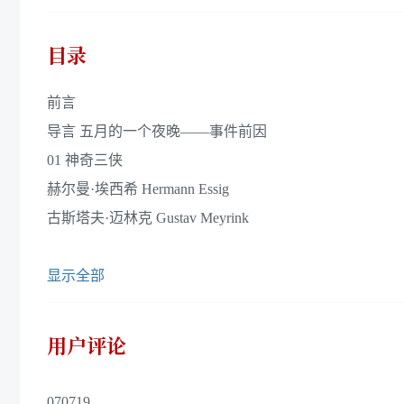
目录
前言
导言 五月的一个夜晚——事件前因
01 神奇三侠
赫尔曼·埃西希 Hermann Essig
古斯塔夫·迈林克 Gustav Meyrink
显示全部
用户评论
070719