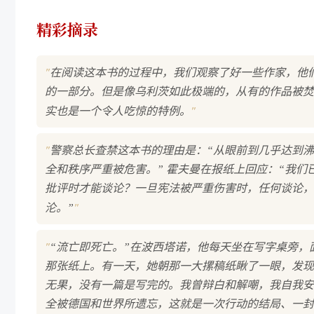
精彩摘录
"
在阅读这本书的过程中，我们观察了好一些作家，他
的一部分。但是像乌利茨如此极端的，从有的作品被焚
"
实也是一个令人吃惊的特例。
"
警察总长查禁这本书的理由是：“从眼前到几乎达到沸点
全和秩序严重被危害。” 霍夫曼在报纸上回应：“我
批评时才能谈论？一旦宪法被严重伤害时，任何谈论，
"
沦。”
"
“流亡即死亡。”在波西塔诺，他每天坐在写字桌旁
那张纸上。有一天，她朝那一大摞稿纸瞅了一眼，发现
无果，没有一篇是写完的。我曾辩白和解嘲，我自我安
全被德国和世界所遗忘，这就是一次行动的结局、一封信