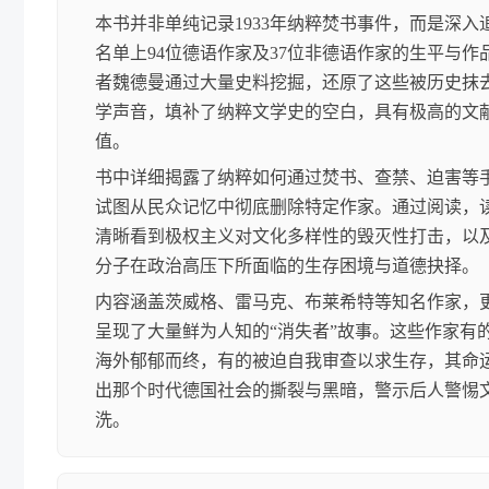
本书并非单纯记录1933年纳粹焚书事件，而是深入
名单上94位德语作家及37位非德语作家的生平与作
者魏德曼通过大量史料挖掘，还原了这些被历史抹
学声音，填补了纳粹文学史的空白，具有极高的文
值。
书中详细揭露了纳粹如何通过焚书、查禁、迫害等
试图从民众记忆中彻底删除特定作家。通过阅读，
清晰看到极权主义对文化多样性的毁灭性打击，以
分子在政治高压下所面临的生存困境与道德抉择。
内容涵盖茨威格、雷马克、布莱希特等知名作家，
呈现了大量鲜为人知的“消失者”故事。这些作家有
海外郁郁而终，有的被迫自我审查以求生存，其命
出那个时代德国社会的撕裂与黑暗，警示后人警惕
洗。