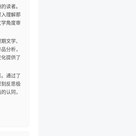
趣的读者。
深入理解那
文学角度审
时期文学、
作品分析，
变化提供了
者。通过了
深刻反思极
值的认同，