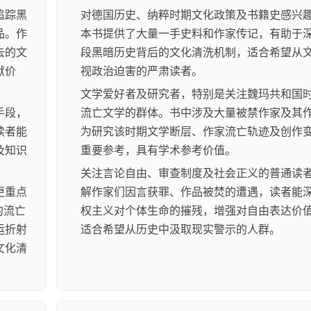
追踪黑
对德国历史、纳粹时期文化政策及书籍史感兴
品。作
本书提供了大量一手史料和作家传记，有助于
去的文
段黑暗历史背后的文化清洗机制，适合希望从
献价
视政治迫害的严肃读者。
文学爱好者及研究者，特别是关注魏玛共和国
手段，
流亡文学的群体。书中涉及大量被禁作家及其
读者能
为研究该时期文学断层、作家流亡轨迹及创作
及知识
重要参考，具有学术参考价值。
关注言论自由、审查制度及社会正义的普通读
更重点
解作家们因言获罪、作品被焚的遭遇，读者能
的流亡
权主义对个体生命的摧残，增强对自由表达价
运折射
适合希望从历史中汲取现实警示的人群。
文化清