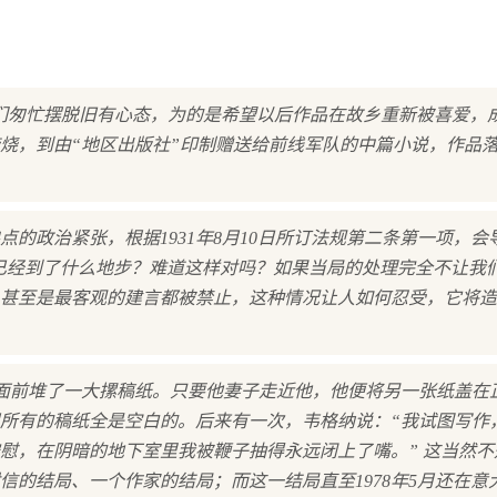
们匆忙摆脱旧有心态，为的是希望以后作品在故乡重新被喜爱，
烧，到由“地区出版社”印制赠送给前线军队的中篇小说，作品
的政治紧张，根据1931年8月10日所订法规第二条第一项，会
们已经到了什么地步？难道这样对吗？如果当局的处理完全不让我
甚至是最客观的建言都被禁止，这种情况让人如何忍受，它将造
，面前堆了一大摞稿纸。只要他妻子走近他，他便将另一张纸盖在
所有的稿纸全是空白的。后来有一次，韦格纳说：“我试图写作
慰，在阴暗的地下室里我被鞭子抽得永远闭上了嘴。” 这当然不
的结局、一个作家的结局；而这一结局直至1978年5月还在意