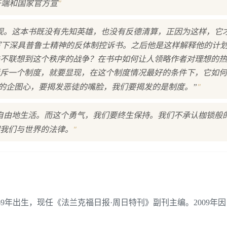
"
开端和国家官方宣
现。这本书既没有先知英雄，也没有反德清算，正因为这样，它
写下深具普鲁士精神的反体制控诉书。之后他是这样解释他的计划
不联想到这个秩序的战争？在书中如何让人领略作者对理想的热
斥一个制度，就要显现，在这个制度情况最好的条件下，它如何
"
的企图心，要揭发恶徒的嘴脸，我们要揭发的是制度。”
自由地生活。而这个勇气，我们要终生保持。我们不承认枷锁般
"
我们与世界的法律。
9年出生，现任《法兰克福日报·周日特刊》副刊主编。2009年