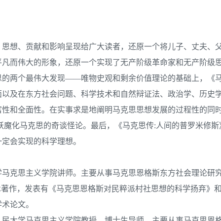
、思想、贡献和影响呈现给广大读者，还原一个将儿子、丈夫、
平凡而伟大的形象，还原一个实现了无产阶级革命家和无产阶级
的两个最伟大发现——唯物史观和剩余价值理论的基础上，《马
面以及在东方社会问题、科学技术和自然辩证法、政治学、历史
富性和全面性。在实事求是地阐明马克思思想发展的过程性的同
妖魔化马克思的奇谈怪论。最后，《马克思传:人间的普罗米修斯
一定会实现的科学理想。
大学马克思主义学院讲师。主要从事马克思恩格斯东方社会理论研
术著作，发表有《马克思恩格斯对民粹派村社思想的科学扬弃》
学术论文。
国人民大学马克思主义学院教授、博士生导师。主要从事马克思恩