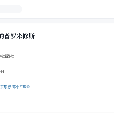
的普罗米修斯
学出版社
44
泽东思想
邓小平理论