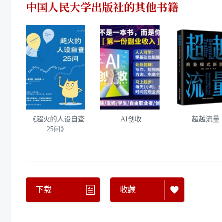
中国人民大学出版社
的其他书籍
《超火的人设自查
AI创收
超越流量
25问》
下载
收藏