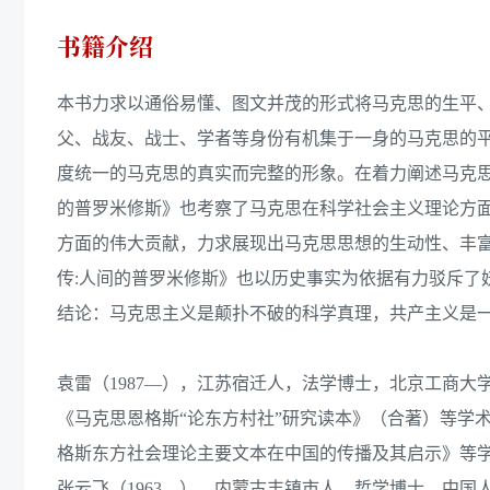
书籍介绍
本书力求以通俗易懂、图文并茂的形式将马克思的生平
父、战友、战士、学者等身份有机集于一身的马克思的
度统一的马克思的真实而完整的形象。在着力阐述马克思
的普罗米修斯》也考察了马克思在科学社会主义理论方
方面的伟大贡献，力求展现出马克思思想的生动性、丰
传:人间的普罗米修斯》也以历史事实为依据有力驳斥了
结论：马克思主义是颠扑不破的科学真理，共产主义是
袁雷（1987—），江苏宿迁人，法学博士，北京工商
《马克思恩格斯“论东方村社”研究读本》（合著）等学
格斯东方社会理论主要文本在中国的传播及其启示》等
张云飞（1963—），内蒙古丰镇市人，哲学博士，中