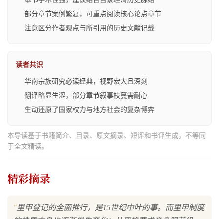
部分章节案例繁复，可重点阅读核心论点章节
注意区分作者观点与所引用的历史文献记载
读者共识
华南宗族研究必读经典，视野宏大且深刻
翻译略显生涩，部分章节叙事枝蔓需耐心
生动还原了国家权力与地方社会的复杂博弈
本导读基于书籍简介、目录、原文摘录、短评和书评生成，不等同
于全文精读。
精彩摘录
"
里甲登记的全面推行，是15世纪中叶的事。而里甲制度