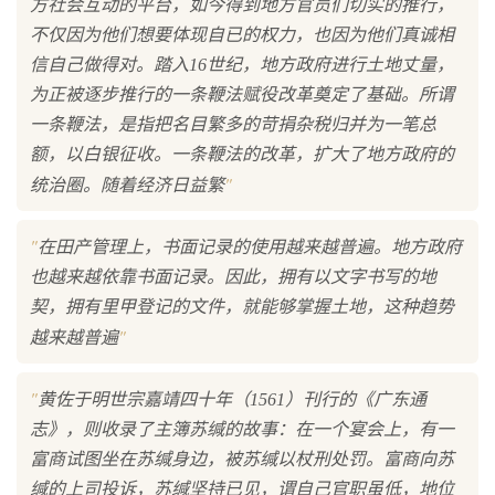
方社会互动的平台，如今得到地方官员们切实的推行，
不仅因为他们想要体现自已的权力，也因为他们真诚相
信自己做得对。踏入16世纪，地方政府进行土地丈量，
为正被逐步推行的一条鞭法赋役改革奠定了基础。所谓
一条鞭法，是指把名目繁多的苛捐杂税归并为一笔总
额，以白银征收。一条鞭法的改革，扩大了地方政府的
"
统治圈。随着经济日益繁
"
在田产管理上，书面记录的使用越来越普遍。地方政府
也越来越依靠书面记录。因此，拥有以文字书写的地
契，拥有里甲登记的文件，就能够掌握土地，这种趋势
"
越来越普遍
"
黄佐于明世宗嘉靖四十年（1561）刊行的《广东通
志》，则收录了主簿苏缄的故事：在一个宴会上，有一
富商试图坐在苏缄身边，被苏缄以杖刑处罚。富商向苏
缄的上司投诉，苏缄坚持已见，谓自己官职虽低，地位