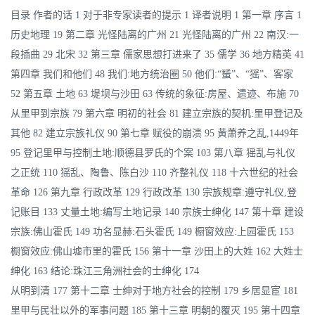
目录 作者的话 1 对于非专家读者的提示 1 译者说明 1 第一章 序言 1
历史地理 19 第二章 光怪陆离的广州 21 光怪陆离的广州 22 南汉:一
段插曲 29 北宋 32 第三章 儒家思想打进来了 35 儒学 36 地方精英 41
第四章 我们和他们 48 我们:地方统治圈 50 他们:“蜑”、“猺”、客家
52 第五章 土地 63 堤坝与沙田 63 传统的象征:房屋、遗迹、布施 70
从里甲到宗族 79 第六章 明初的社会 81 建立宗族的契机:里甲登记及
其他 82 建立宗族礼仪 90 第七章 赋役的崩溃 95 黄萧养之乱,1449年
95 登记里甲与控制土地:顺德县罗氏的个案 103 第八章 猺乱与礼仪
之正统 110 猺乱、陶鲁、陈白沙 110 齐整礼仪 118 十六世纪的社会
革命 126 第九章 行政改革 129 行政改革 130 宗族规章:遵守礼仪,登
记账目 133 丈量土地:编写土地记录 140 宗族士绅化 147 第十章 建设
宗族:佛山霍氏 149 功名显赫:石头霍氏 149 橱窗效应:上园霍氏 153
橱窗效应:佛山墟市里的霍氏 156 第十一章 沙田上的大姓 162 大姓士
绅化 163 结论:珠江三角洲社会的士绅化 174
从明到清 177 第十二章 士绅对于地方社会的控制 179 乡居显宦 181
里甲与民壮以外的军事问题 185 第十三章 明朝的覆灭 195 第十四章