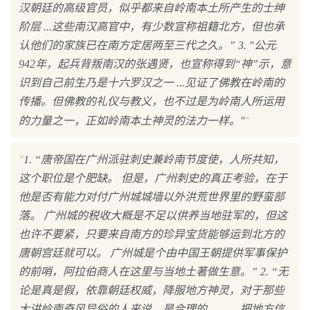
汉朝廷的高级官员，似乎都来自岭南本土所产生的士绅
阶层 ...这些南汉高官中，有少数宣称祖籍北方，但也承
认他们的家族已在南方定居两至三代之久。” 3. "公元
942年，起兵背叛南汉的张遇贤，也宣称得到“神”示，意
识到自己前生乃是十六罗汉之一 ...见证了佛教在岭南的
传播。但佛教的礼仪与教义，也不过是为岭南人所运用
"
的力量之一，正如岭南本土神灵的法力一样。"
"
1. “唐帝国在广州派驻刺史兼岭南节度使，人所共知，
这个职位是个肥缺。 但是，广州刺史的真正考验，在于
他是否有能力对付广州城城墙以外洪荒世界里的野蛮部
落。 广州城的税收大概是不足以供养当地驻军的，但这
也许不要紧，只要来自南方的珍异宝货能够运到北方的
唐朝宫廷就可以。 广州城是个由中国王朝提供军事保护
的前哨，阿拉伯商人在这里与当地土著做生意。” 2. “无
论是真是假，依靠朝廷权威，降服地方神灵，对于那些
大讲岭南奇风异俗的人来说，是合理的。 ...... 把地方信