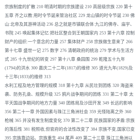
宗族制度的扩散 210 明清时期的宗族建设 210 高层级宗族 220 第十
五章 齐之以教:用时令节诞来管治社区 229 龙山镇的时令节诞 230 佛
山:北帝及其游神活动 236 总之就是市镇联合体:九江的佛寺、庙宇、
书院 245 唤起集体记忆:把社区整合到王朝国家内 253 第十六章 控制
财产的组织:一个意念的力量 257 集体财产 258 宗族做生意来了 266
第十七章 盛世一记 275 数字 276 清朝政府的统治 279 学术与生活方
式 285 十九世纪的转变 297 第十八章 桑园围 299 乾隆五十九年
(1794)的洪水 300 嘉庆二十二年(1817)的维修 305 道光九年(1829)及
十三年(1833)的维修 313
水利工程及地方管理的规模 318 第十九章 从民壮到团练 320 海盗来
袭、防务孔亟、规模升级 325 鸦片战争期间的团练 331 第二十章 太
平天国战争期间的地方力量 340 团练局及沙田开发 349 长远的影响
356 第二十一章 外国因素与珠江三角洲社会 359 光怪陆离之外 360
枪械 365 并没有发生制度变化 370 第二十二章 民族国家的矛盾:宗族
的落后性 381 税照收,但官府的合法性改变了 384 宗族不变,国家已变
395 宗族靠边站、宗族重生 404 尾声 409 第二十三章 珠江三角洲以