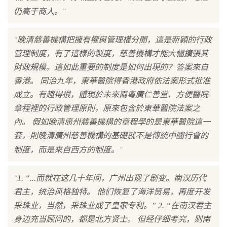
"
仍高于商人。
"
晚清慈善機構把擁有權與管理權分開，這是新穎的行政
管理制度，有了這樣的製度，慈善機構才能大幅擴張其
財政規模。這如此重要的制度是如何出現的？答案來自
香港。 同治九年，東華醫院得香港政府依法案形式批准
成立。有趣得很，體現於未來兩粵廣仁善堂、方便醫院
章程裡的行政管理原則，原來包含於東華醫院法案之
內。 假如晚清廣州慈善機構的章程學的是東華醫院這一
套，則晚清廣州慈善機構的基礎就不是傳統中國行會的
"
制度，而是來自西方的制度。
"
1. “...而就在这几十年间，广州出现了剧变。南汉历代
君主，统治风格独特。 他们恢复了海洋贸易，再度开发
采珠业，当然，采珠业成了皇家专利。” 2. “在南汉君主
身边充当顾问的，都是北方贤士。 但经仔细考究，则南