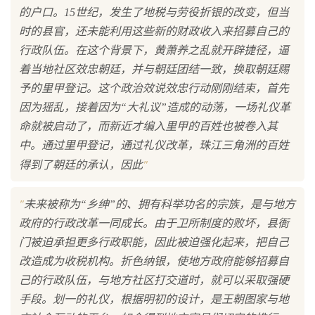
的户口。15世纪，发生了地税与劳役折银的改变，但当
时的县官，还未能利用这些新的财政收入来招募自己的
行政队伍。在这个背景下，黄萧养之乱就开辟捷径，逼
着当地社区效忠朝廷，并与朝廷团结一致，换取朝廷赐
予的里甲登记。这个政治效说效忠行动刚刚结束，首先
因为猺乱，接着因为“大礼议”造成的动荡，一场礼仪革
命就被启动了，而新近才编入里甲的百姓也被卷入其
中。通过里甲登记，通过礼仪改革，珠江三角洲的百姓
"
得到了朝廷的承认，因此
"
未来被称为“乡绅”的、拥有科举功名的宗族，是与地方
政府的行政改革一同成长。由于卫所制度的败坏，县衙
门被迫承担更多行政职能，因此被迫强化起来，把自己
改造成为收税机构。折色纳银，使地方政府能够招募自
己的行政队伍，与地方社区打交道时，就可以采取强硬
手段。划一的礼仪，根据明初的设计，是王朝图家与地