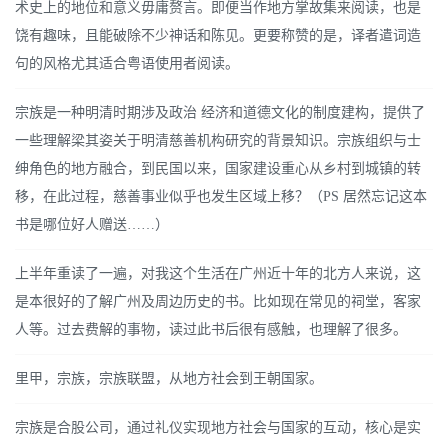
术史上的地位和意义毋庸赘言。即便当作地方掌故集来阅读，也是
饶有趣味，且能破除不少神话和陈见。更要称赞的是，译者遣词造
句的风格尤其适合粤语使用者阅读。
宗族是一种明清时期涉及政治 经济和道德文化的制度建构，提供了
一些理解梁其姿关于明清慈善机构研究的背景知识。宗族组织与士
绅角色的地方融合，到民国以来，国家建设重心从乡村到城镇的转
移，在此过程，慈善事业似乎也发生区域上移？（PS 居然忘记这本
书是哪位好人赠送……）
上半年重读了一遍，对我这个生活在广州近十年的北方人来说，这
是本很好的了解广州及周边历史的书。比如现在常见的祠堂，客家
人等。过去费解的事物，读过此书后很有感触，也理解了很多。
里甲，宗族，宗族联盟，从地方社会到王朝国家。
宗族是合股公司，通过礼仪实现地方社会与国家的互动，核心是实