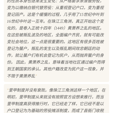
的性质本身也逐渐发生变化：从严格要求亲身服劳役，
变为以缴纳白银代替劳役：从重视登记户口，变为重视
登记田产。这是个缓慢的过程，几乎用了15世纪中叶到
16世纪中叶这一互年。在珠江三角洲，真正开始这个变
化的，是卷入正统十四年（1449）黄萧养之乱的地区。
在这些被叛乱波及的地区，全面编户齐民，就有可能改
变社会地位，这一点是很重要的。这地区有很多百姓被
登记为蜑户，叛乱的发生以及叛乱期间效忠朝廷的动
作，就让蜑户们有机会登记为民户，从而抛弃蜑户的身
份。 因此，黄萧养之乱，意味着当地社区通过编户而得
到王朝国家的承认。其他户籍改变为民户这一现象，并
"
不限于黄萧养乱
"
里甲制度并没有衰败。像珠江三角洲这样一个地区，在
明初，里甲制度从来就没有按照官方设想来推行，而当
里甲制度真获得推行时，它已经走了样，它已经不是以
户口登记为为基础的劳役摊派制度，而成了县衙门收税