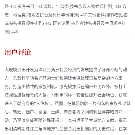
外 411 参考书目 433 谱牒、年谱类(按宗族及人物姓氏排列) 433 方
志、地理类(按地名拼音及刊行年份排列) 437 其他史料(按作者姓名
或书名拼音顺序排列) 442 研究论著(按作者姓名拼音及字母顺序排
列) 446
用户评论
大规模沙田开发为珠江三角洲社会经济的发展提供了源源不断的动
力，头戴科举功名光环的士绅和朝廷合谋处理日益复杂的地方事
务，打造出精致的宗族制度。原先被排斥在编户齐民以外、被打上
歧视性族群标签的人群，也利用同样一套话语提升社会地位、获取
进入王朝府县的“入住权”。然而，在其乐融融一片和谐的宗族礼仪背
后，朝廷、佃户、豪强、士绅、商贾各方之间的利益博弈暗流涌
动，乃至演变成残酷的殊死搏斗。本书运用了大量地方文献，揭示
出明清时期珠江三角洲地方社会整合到王朝国家的历史过程，在学