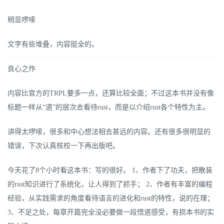
稍显啰嗦
文字有些堆叠，内容挺全的。
良心之作
内容比官方的TRPL要多一点，还算比较全面；不过这本书并没有像
标题一样从“道”的层次去看待rust，而是以介绍rust各个特性为主。
讲得太啰嗦，很多和中心想法相去甚远的内容。还有很多很明显的
错误，下次认真核校一下再出版吧。
今天花了8个小时看这本书：写的很好。 1、作者下了功夫，把散装
的rust知识进行了系统化，让人得到了抓手； 2、作者有丰富的编程
经验，从实践需求的角度看待语言的进化和rust的特性，说的在理；
3、不足之处，每章开篇完全没必要做一段悟道感受，有损本书的实