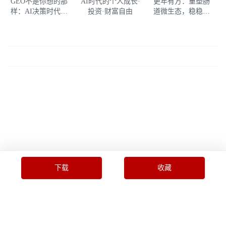
GEO不是你想的那
AI时代的个人成长·
更年有方：重塑肠
样：AI决策时代的
投资·财富自由
道微生态，稳稳过
增长重构
好更年期
下载
收藏