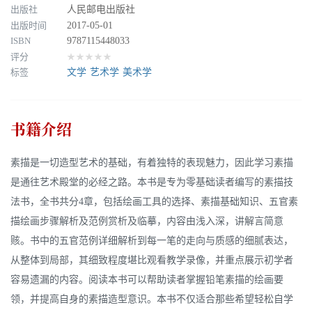
出版社
人民邮电出版社
出版时间
2017-05-01
ISBN
9787115448033
评分
★★★★★
标签
文学
艺术学
美术学
书籍介绍
素描是一切造型艺术的基础，有着独特的表现魅力，因此学习素描
是通往艺术殿堂的必经之路。本书是专为零基础读者编写的素描技
法书，全书共分4章，包括绘画工具的选择、素描基础知识、五官素
描绘画步骤解析及范例赏析及临摹，内容由浅入深，讲解言简意
赅。书中的五官范例详细解析到每一笔的走向与质感的细腻表达，
从整体到局部，其细致程度堪比观看教学录像，并重点展示初学者
容易遗漏的内容。阅读本书可以帮助读者掌握铅笔素描的绘画要
领，并提高自身的素描造型意识。本书不仅适合那些希望轻松自学