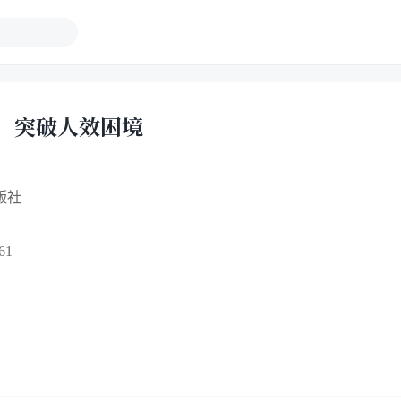
：突破人效困境
版社
61