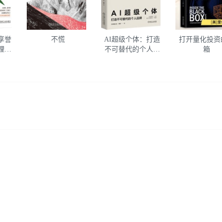
享誉
不慌
AI超级个体：打造
打开量化投资
理系
不可替代的个人品
箱
牌 元宇宙公主 人工
智能应用徐旦