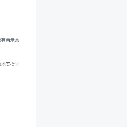
也有启示意
落地实操举