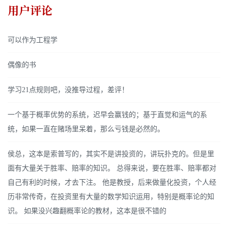
用户评论
可以作为工程学
偶像的书
学习21点规则吧，没推导过程，差评！
一个基于概率优势的系统，迟早会赢钱的；基于直觉和运气的系
统，如果一直在赌场里呆着，那么亏钱是必然的。
侯总，这本是索普写的，其实不是讲投资的，讲玩扑克的。但是里
面有大量关于胜率、赔率的知识。 总得来说，要在胜率、赔率都对
自己有利的时候，才去下注。 他是教授，后来做量化投资，个人经
历非常传奇，在投资里有大量的数学知识运用，特别是概率论的知
识。 如果没兴趣翻概率论的教材，这本是很不错的