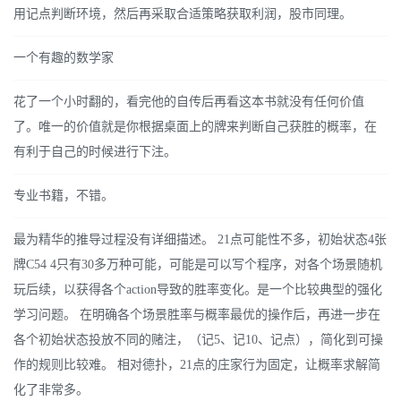
用记点判断环境，然后再采取合适策略获取利润，股市同理。
一个有趣的数学家
花了一个小时翻的，看完他的自传后再看这本书就没有任何价值
了。唯一的价值就是你根据桌面上的牌来判断自己获胜的概率，在
有利于自己的时候进行下注。
专业书籍，不错。
最为精华的推导过程没有详细描述。 21点可能性不多，初始状态4张
牌C54 4只有30多万种可能，可能是可以写个程序，对各个场景随机
玩后续，以获得各个action导致的胜率变化。是一个比较典型的强化
学习问题。 在明确各个场景胜率与概率最优的操作后，再进一步在
各个初始状态投放不同的赌注，（记5、记10、记点），简化到可操
作的规则比较难。 相对德扑，21点的庄家行为固定，让概率求解简
化了非常多。