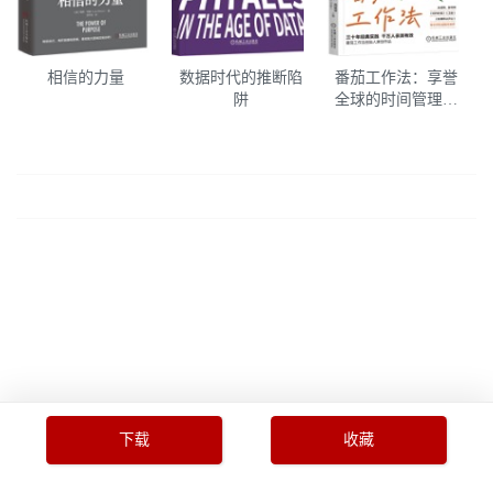
相信的力量
数据时代的推断陷
番茄工作法：享誉
阱
全球的时间管理系
统
下载
收藏