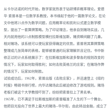
从卡尔达诺的时代开始，数学家就热衷于钻研博弈概率理论。爱德
华·索普本是一位数学系教授，本书缘起于他的一篇数学论文，在论
文中他将21点作为数学问题，应用概率论和凯利公式建立数学模
型，提出了一套算牌策略。为了印证理念，他亲自到赌场实战，几
天内就用他的21点制胜模型横扫拉斯维加斯，赌资瞬间翻了几番。
相对赌场，该系统可以使玩家获得确定的优势。索普将其算牌策略
整理成几张简单的表格，能够被普通的玩家理解并且记住。书中新
修正过的计点系统展示了：在拉斯维加斯和波多黎各的规则改变的
情况下，玩家如何取得胜利；如何击败英格兰的庄家；在赌场作弊
的情况下，玩家如何制胜。
试验成功后，1962年，索普出版《击败庄家》，并迅速登上《纽约
时报》畅销书排行榜，内华达赌场此后被迫修改了游戏规则。赌场
老板们被这个大学教授吓到了，纷纷把索普拉上了黑名单。
1965年，已不满足于拉斯维加斯的索普瞄准了人生的下一个舞台，
他把目光投向了世界上最大的赌场--华尔街，由此转战金融，成立了