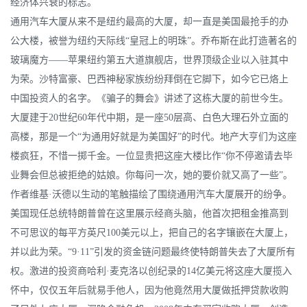
经济体兴衰的标志。
通用汽车大厦从来不是纽约最高的大厦，却一直是美国最抢手的办
公大楼，被誉为纽约天际线“皇冠上的明珠”。乔布斯在此打造著名的
玻璃魔方——苹果纽约第五大道旗舰店，世界顶级企业以入驻其中
为荣。沙特富豪、巴西神秘家族纷纷拜倒在它脚下，如今它已烙上
中国投资人的名字。《骗子的舞会》讲述了这栋大厦的前世今生。
大厦建于20世纪60年代中期，是一座50层高、白色大理石外立面的
高楼，那是一个“为通用好就是为美国好”的时代。地产大亨们为这座
楼疯狂，不惜一掷千金。一位显贵把这座大楼比作“你不停邀请去毕
业舞会但总被拒绝的姑娘。你每问一次，她的要价就又高了一些”。
作者维基·沃德以生动的笔触描绘了围绕通用汽车大厦展开的纷争。
美国现任总统特朗普曾在这里展示经商头脑，他首次把租金推高到
不可思议的每平方英尺100美元以上，把自己的名字镶嵌在大厦上，
并以此为荣。“9·11”引发的资金链问题最终使特朗普失去了大厦所有
权。激进的投资商哈利·麦克洛以创纪录的14亿美元将这座大厦揽入
怀中，仅仅五年后就易手他人，因为他竟然用大厦做抵押贷款收购