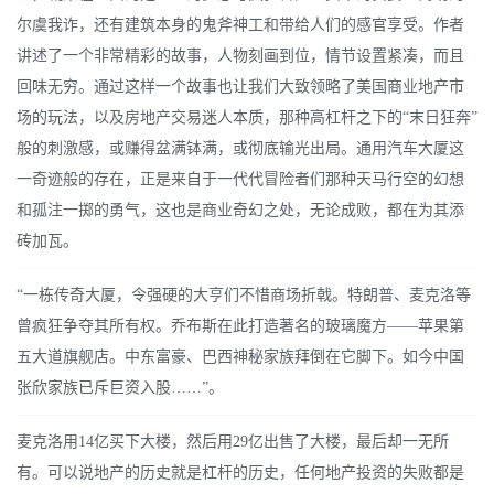
尔虞我诈，还有建筑本身的鬼斧神工和带给人们的感官享受。作者
讲述了一个非常精彩的故事，人物刻画到位，情节设置紧凑，而且
回味无穷。通过这样一个故事也让我们大致领略了美国商业地产市
场的玩法，以及房地产交易迷人本质，那种高杠杆之下的“末日狂奔”
般的刺激感，或赚得盆满钵满，或彻底输光出局。通用汽车大厦这
一奇迹般的存在，正是来自于一代代冒险者们那种天马行空的幻想
和孤注一掷的勇气，这也是商业奇幻之处，无论成败，都在为其添
砖加瓦。
“一栋传奇大厦，令强硬的大亨们不惜商场折戟。特朗普、麦克洛等
曾疯狂争夺其所有权。乔布斯在此打造著名的玻璃魔方——苹果第
五大道旗舰店。中东富豪、巴西神秘家族拜倒在它脚下。如今中国
张欣家族已斥巨资入股……”。
麦克洛用14亿买下大楼，然后用29亿出售了大楼，最后却一无所
有。可以说地产的历史就是杠杆的历史，任何地产投资的失败都是