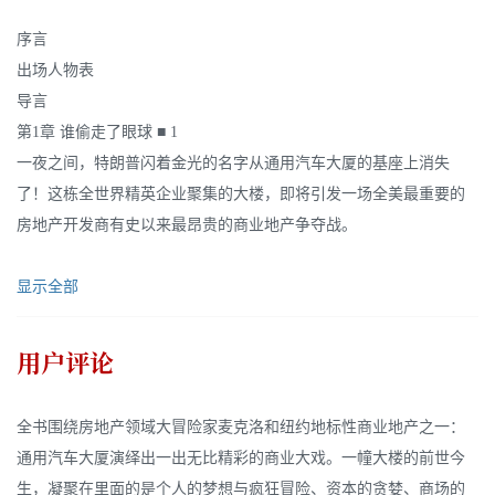
序言
出场人物表
导言
第1章 谁偷走了眼球 ■ 1
一夜之间，特朗普闪着金光的名字从通用汽车大厦的基座上消失
了！这栋全世界精英企业聚集的大楼，即将引发一场全美最重要的
房地产开发商有史以来最昂贵的商业地产争夺战。
显示全部
用户评论
全书围绕房地产领域大冒险家麦克洛和纽约地标性商业地产之一：
通用汽车大厦演绎出一出无比精彩的商业大戏。一幢大楼的前世今
生，凝聚在里面的是个人的梦想与疯狂冒险、资本的贪婪、商场的