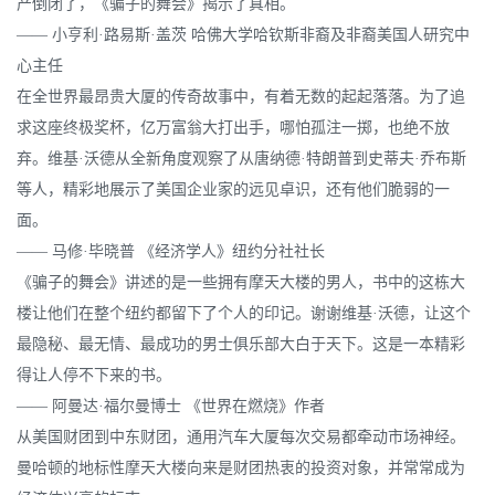
产倒闭了，《骗子的舞会》揭示了真相。
—— 小亨利·路易斯·盖茨 哈佛大学哈钦斯非裔及非裔美国人研究中
心主任
在全世界最昂贵大厦的传奇故事中，有着无数的起起落落。为了追
求这座终极奖杯，亿万富翁大打出手，哪怕孤注一掷，也绝不放
弃。维基·沃德从全新角度观察了从唐纳德·特朗普到史蒂夫·乔布斯
等人，精彩地展示了美国企业家的远见卓识，还有他们脆弱的一
面。
—— 马修·毕晓普 《经济学人》纽约分社社长
《骗子的舞会》讲述的是一些拥有摩天大楼的男人，书中的这栋大
楼让他们在整个纽约都留下了个人的印记。谢谢维基·沃德，让这个
最隐秘、最无情、最成功的男士俱乐部大白于天下。这是一本精彩
得让人停不下来的书。
—— 阿曼达·福尔曼博士 《世界在燃烧》作者
从美国财团到中东财团，通用汽车大厦每次交易都牵动市场神经。
曼哈顿的地标性摩天大楼向来是财团热衷的投资对象，并常常成为