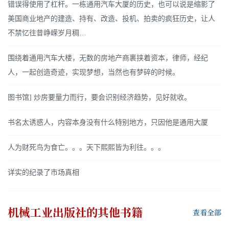
错误得使用了杠杆。一栋通用汽车大厦的历史，也可以说是缩影了
美国商业地产的建造、持有、改造、投机、拍卖的疯狂历史，让人
不禁忆往昔峥嵘岁月稠…
围绕着通用汽车大楼，无数的房地产商裹挟着资本，律师，经纪
人，一起创造奇迹，实现梦想，当然也有梦碎的时候。
图书馆] 炒房要量力而行，要会识别经济趋势，见好就收。
书名太诱惑人，内容本身没有什么特别地方，只因他是通用大厦
人为财死鸟为食亡。。。天下熙熙皆为利往。。。
详实的纪录了市场真相
机械工业出版社
的其他书籍
查看全部