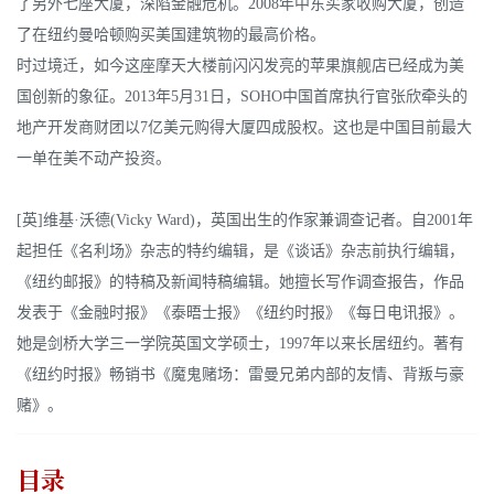
了另外七座大厦，深陷金融危机。2008年中东买家收购大厦，创造
了在纽约曼哈顿购买美国建筑物的最高价格。
时过境迁，如今这座摩天大楼前闪闪发亮的苹果旗舰店已经成为美
国创新的象征。2013年5月31日，SOHO中国首席执行官张欣牵头的
地产开发商财团以7亿美元购得大厦四成股权。这也是中国目前最大
一单在美不动产投资。
[英]维基·沃德(Vicky Ward)，英国出生的作家兼调查记者。自2001年
起担任《名利场》杂志的特约编辑，是《谈话》杂志前执行编辑，
《纽约邮报》的特稿及新闻特稿编辑。她擅长写作调查报告，作品
发表于《金融时报》《泰晤士报》《纽约时报》《每日电讯报》。
她是剑桥大学三一学院英国文学硕士，1997年以来长居纽约。著有
《纽约时报》畅销书《魔鬼赌场：雷曼兄弟内部的友情、背叛与豪
赌》。
目录