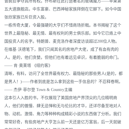
曾疯狂争夺其所有权。乔布斯在此打造著名的玻璃魔方——苹果第
五大道旗舰店。中东富豪、巴西神秘家族拜倒在它脚下。如今中国
张欣家族已斥巨资入股。
一栋传奇大厦，令最强硬的大亨们不惜商场折戟。本书揭秘了这个
世界上最隐秘、最无情、最有权利的男士俱乐部。如今它已烙上中
国投资人的名字。特朗普、麦克洛作者深度访谈超过200位人物。
在维基·沃德笔下，我们只闻其名的房地产大佬，成了有血有肉的
人。是的，他们贪婪。但他们也有着远见卓识，有着脆弱的命门。
—— 肯·奥莱塔 《纽约客》
清晰，有料，访问了全世界最有权力、最隐秘的那些男人(是的，都
是男人！)——作者到底是怎么拿到这些一手信息的？不忍释卷啊。
—— 杰伊·菲尔登 Town & Country主编
这本引人入胜的书，不仅展现了美国房地产界顶尖的几位精明商
人，他们的傲慢、肆无忌惮和无与伦比的才华，还详尽备至地对人
物、动机、激情、角力等种种构成精彩小说的东西做了分析。我们
常常好奇，有些房地产大亨怎么前一天还是亿万富翁，后一天就破