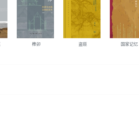
征
榫卯
盗臣
国家记忆