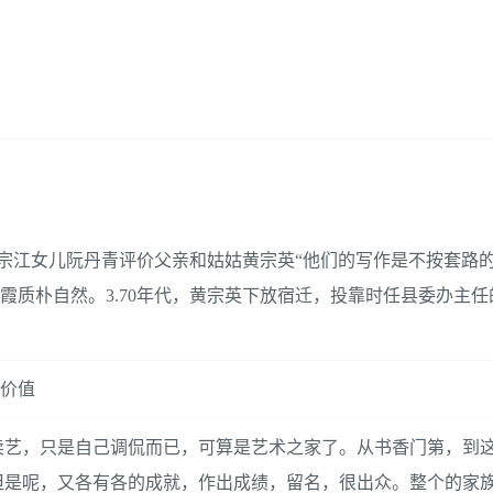
，宗江女儿阮丹青评价父亲和姑姑黄宗英“他们的写作是不按套路的
凤霞质朴自然。3.70年代，黄宗英下放宿迁，投靠时任县委办主
别价值
卖艺，只是自己调侃而已，可算是艺术之家了。从书香门第，到
但是呢，又各有各的成就，作出成绩，留名，很出众。整个的家