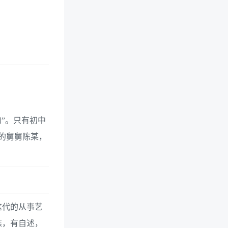
”。只有初中
任的舅舅陈某，
这代的从事艺
族，有自述，