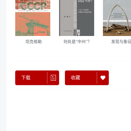
坦克格勒
何处是“中州”？
发现与象
下载
收藏