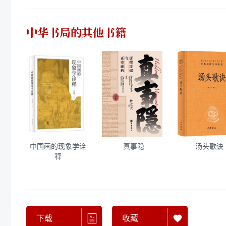
中华书局
的其他书籍
中国画的现象学诠
真事隐
汤头歌诀
释
下载
收藏