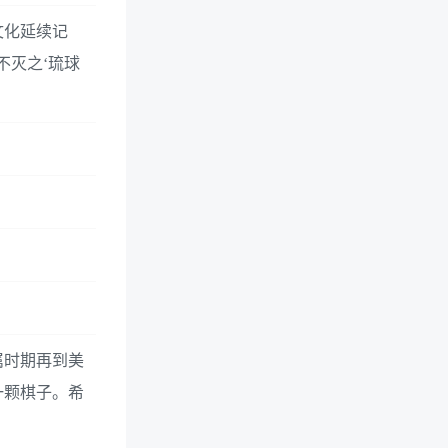
文化延续记
不灭之‘琉球
属时期再到美
一颗棋子。希