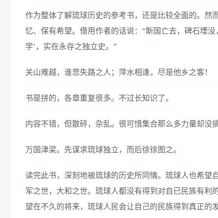
作为整体了解琉球历史的参考书，还是比较全面的。然
忆、保有希望。借用作者的话说：“斯国亡去，碑石堙没
学‘，实在永存之独立史。”
关山难越，谁悲失路之人；萍水相逢，尽是他乡之客！
书是拼的，各章重复很多。不过长知识了。
内容不错，但散碎，杂乱。很可惜集合那么多力量却没
万国津梁。先谋求琉球独立，而后徐徐图之。
读完此书，深刻地被琉球的历史所同情。琉球人也希望
军之世，大和之世。琉球人都没有得到对自已民族有利
望在不久的将来，琉球人民会让自己的民族得到真正的