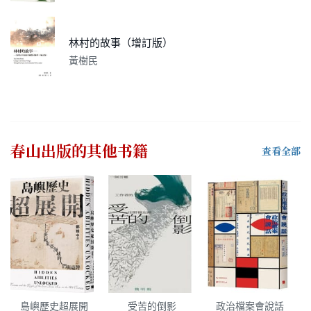
林村的故事（增訂版）
黃樹民
春山出版
的其他书籍
查看全部
島嶼歷史超展開
受苦的倒影
政治檔案會說話