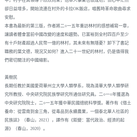
甲，村子在其領導下欣欣向榮，他本人事業也很成功，但心中茫然
卻日益增多，開始流連在村外的卡拉OK飯店，唱舊時革命歌曲尋求
安慰。
本書為最新的第三版，作者將二○一五年重訪林村的感想補寫一章，
讓讀者體會當前中國改變的速度和趨勢。已富裕到全村四百戶至少
有十戶財產超過人民幣一億的林村，其未來有無隱憂？卸下了書記
職務的葉文德，現況又如何？進入二十一世紀的林村，仍是值得我
們密切關注的中國縮影。
黃樹民
長期任教於美國愛荷華州立大學人類學系，現為清華大學人類學研
究所教授、中央研究院民族學研究所通信研究員。二○一○年獲選為
中央研究院院士，二○一五年獲中華民國總統科學獎。著作有《借土
養命：從雲南到金三角，從毒品到永續農業，一個泰北華人社區的
民族誌》（春山，2021），譯作有《鉅變：當代政治、經濟的起
源》（春山，2020）。