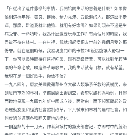
「自從出了這件悲慘的事情，我開始問生活的意義是什麼？如果像
侯桐這樣年輕、善良、健康、精力充沛、受歡迎的人，都這麼不走
運，那麼，難道我就比他強、就配有好命嗎？如果到頭來不過是生
病受罪、一命嗚呼，我為什麼還要玩命工作？有兩個月的時間，我
盡量不待在林村。一在村裡，我就想起侯桐去世前的幾個月受的那
份罪。就在這個時候，我發現廈門市的卡拉OK飯店能讓人舒坦一
下。你可以長時間待在這裡吃飯，還有高級音響，可以找到年輕時
唱的革命老歌。唱這些革命歌曲，我的生活就有目標，就有希望。
我現在是一個好歌手，你信不信？」
一九八四年，原於美國愛荷華州立大學人類學系任教的黃樹民，來
到廈門市郊的林村，準備展開田野調查，希望以該村為範例，具體
而微地呈現一九四九年新中國成立後，面對由上而下頻繁颳起的政
治運動旋風和經濟社會體制改革，平凡微末如林村的農村社會，如
何度過並適應各種翻天覆地的變化。
一個溼熱的十一月天，作者與該村的黨支部書記，亦即村中的統治