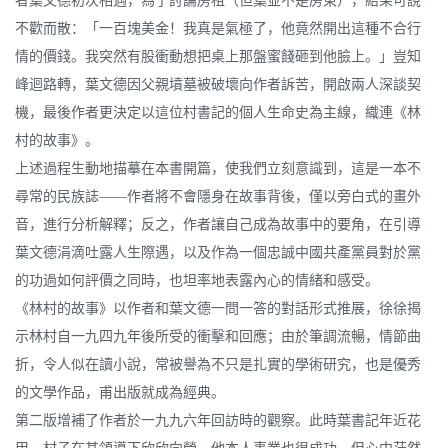
者葉文德初次相遇，為了討論房租（但葉並不是房東），結果可說
不歡而散：「一百塊美金！我真是氣極了，他竟然開出這種不合行
情的價錢。我突然有股衝動想把桌上那盤蜜餞砸到他臉上。」豈知
峰迴路轉，葉文德因父親墳墓被破壞向作者訴苦，開啟兩人深談契
機，最後作者更決定以這位村書記的個人生命史為主線，織連《林
村的故事》。
上述過程生動地描摹在本書開篇，使我們立刻意識到，這是一本不
尋常的民族誌——作者將不會隱身在故事背後，僅以旁白式的畫外
音，進行分析解釋；反之，作者讓自己成為故事中的要角，在引導
葉文德涓滴吐露人生際遇，以及作為一個忠誠中國共產黨員對於黨
的功過如何評價之同時，也坦率地表露內心的情緒和感受。
《林村的故事》以作者和葉文德一問一答的對話形式推展，徐徐揭
示林村自一九四九年後所受的衝擊和回應；由於筆調流暢，情節曲
折，令人似在讀小說，常被譽為不只是扎實的學術研究，也是優秀
的文學作品，甫出版就成為經典。
第二版增補了作者於一九九六年回訪時的觀察。此時葉書記年近花