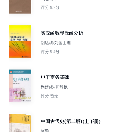
评分
9.7分
实变函数与泛函分析
胡适耕/刘金山编
评分
9.4分
电子商务基础
尚建成//师静昆
评分
暂无
中国古代史(第二版)(上下册)
赵毅