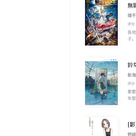
無
理不
评分
各地
子。
爾曼
鬥力
下，
鈴
克！
新海
评分
牽繫
年那一刻
港城
年，
的白門
[影
出
野崎