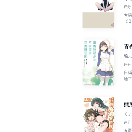
评分
★燒
《２：
WORKS文
一，
青
鴨志
评分
自稱
給了
這個
身為
以前
熊
春豬
くま
评分
★最