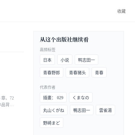
收藏
从这个出版社继续看
高频标签
日本
小说
鸭志田一
青春野郎
青春猪头
青春
代表作者
插畫： 029
くまなの
丸山くがね
鴨志田一
雲雀湯
野崎まど