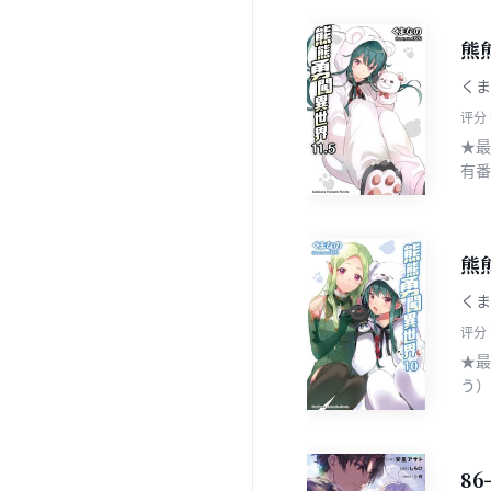
騎士
為了
熊
くま
评分
★最
有番
～9
畫藝
畫！
熊
くま
评分
★最
う）
人驚
其原
是神
86