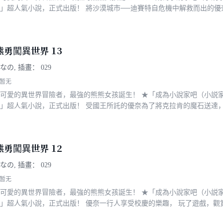
」超人氣小說，正式出版！ 將沙漠城市──迪賽特自危機中解救而出的優
都報告狀況後，回到了克里莫尼亞。 計畫前往密利拉來趟海之旅。 無論
、訂製新泳衣， 或是思考多人數的交通方式……需要準備的事項如此繁瑣
了堤露米娜一家、孤兒院的孩子們，以及店裡的人們外， 露麗娜與基爾
熊勇闖異世界 13
米莎等人
なの, 插畫： 029
暂无
可愛的異世界冒險者，最強的熊熊女孩誕生！ ★「成為小說家吧（小説
」超人氣小說，正式出版！ 受國王所託的優奈為了將克拉肯的魔石送達，
境城市──迪賽特。 雖然要穿越炎熱又遼闊的沙漠才能抵達， 優奈卻靠
度過難關！ 抵達迪賽特城後，優奈在冒險者公會認識了 懷有某個重大煩
──卡麗娜。 為了實現她的願望，優奈將挑戰魔物橫行的金字塔？
熊勇闖異世界 12
なの, 插畫： 029
暂无
可愛的異世界冒險者，最強的熊熊女孩誕生！ ★「成為小說家吧（小説
」超人氣小說，正式出版！ 優奈一行人享受校慶的樂趣， 玩了遊戲，觀
做了許多事情。 校慶第三天，優奈等人跟希雅一起逛攤位。 可是，在觀