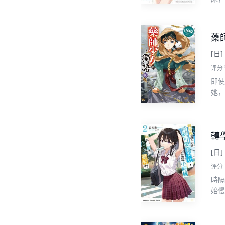
呼名
戀情
了！
藥師
[日]
评分
即使
她，
必須
孫有
轉
[日
评分
時隔
始慢
隱瞞兒