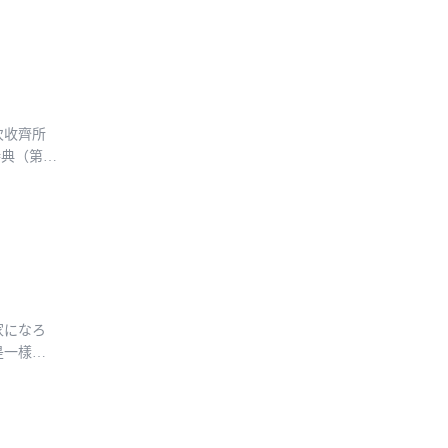
忍了。」
次收齊所
典（第1
集封面插
獨家漫
家になろ
是一樣讓
機？ 據說
樹， 但