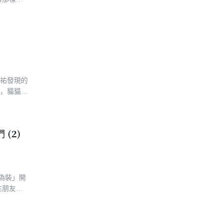
援朋友的
假來臨
祐發現的
，貓貓則
下──陸
經歷過昔
(2)