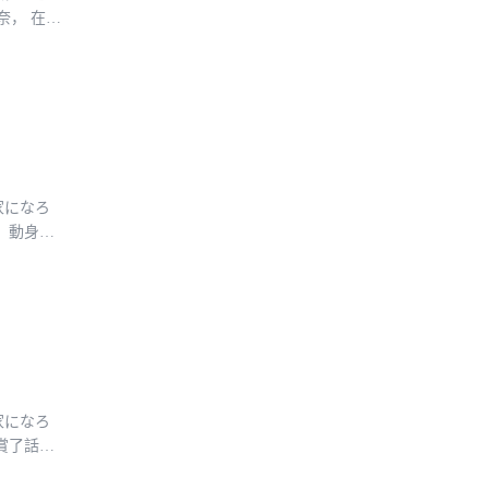
奈， 在前
是試做冰
！ 再加
，還有希
家になろ
 動身前
著外掛裝備
惱的領主
家になろ
賞了話
看學生和