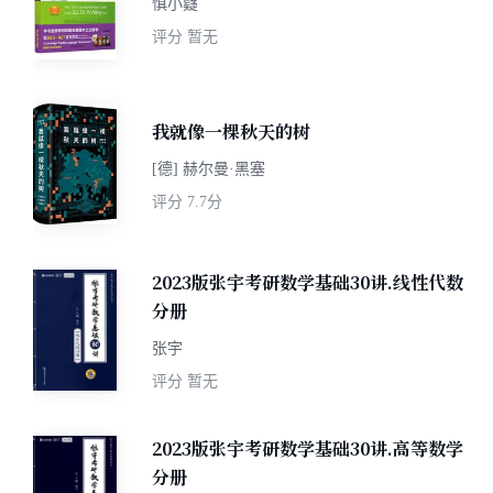
慎小嶷
评分
暂无
我就像一棵秋天的树
[德] 赫尔曼·黑塞
评分
7.7分
2023版张宇考研数学基础30讲.线性代数
分册
张宇
评分
暂无
2023版张宇考研数学基础30讲.高等数学
分册