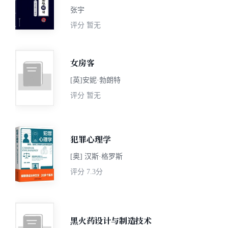
张宇
评分
暂无
女房客
[英]安妮·勃朗特
评分
暂无
犯罪心理学
[奥] 汉斯·格罗斯
评分
7.3分
黑火药设计与制造技术