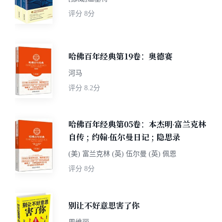
评分
8分
哈佛百年经典第19卷：奥德赛
河马
评分
8.2分
哈佛百年经典第05卷：本杰明·富兰克林
自传 ; 约翰·伍尔曼日记 ; 隐思录
(美) 富兰克林 (英) 伍尔曼 (英) 佩恩
评分
8分
别让不好意思害了你