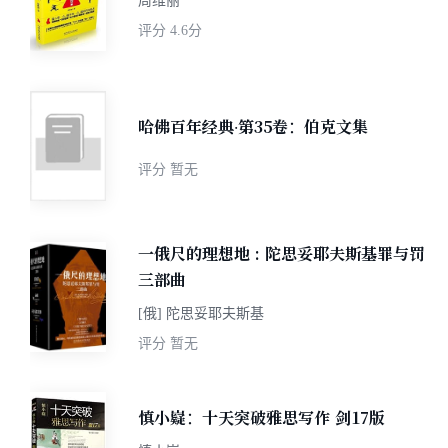
周维丽
评分
4.6分
哈佛百年经典·第35卷：伯克文集
评分
暂无
一俄尺的理想地 : 陀思妥耶夫斯基罪与罚
三部曲
[俄] 陀思妥耶夫斯基
评分
暂无
慎小嶷：十天突破雅思写作 剑17版