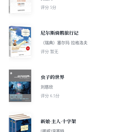
评分
5分
尼尔斯骑鹅旅行记
（瑞典）塞尔玛·拉格洛夫
评分
暂无
虫子的世界
刘慈欣
评分
6.5分
新娘·主人·十字架
[挪威]温塞特