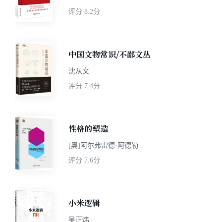
评分
8.2分
中国文物常识/不鄙文丛
沈从文
评分
7.4分
性格的塑造
[奥]阿尔弗雷德·阿德勒
评分
7.6分
小米逻辑
吴正炜