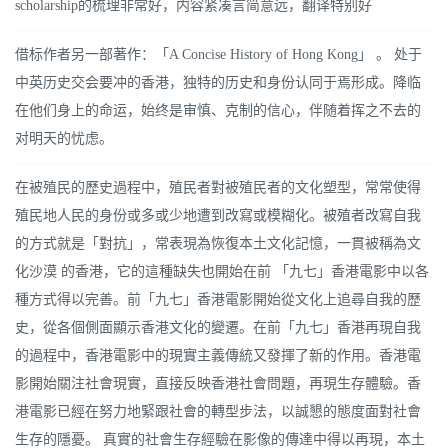
scholarship的梳理非常好，内容紧凑言简意远，翻译特别好
借标作者另一部著作：「A Concise History of Hong Kong」 。 处于
中英历史交会要冲的香港，独特的历史和身份认同于焉形成。降临
在他们身上的命运，始终是审慎、克制的信心，伴随着挥之不去的
对明天的忧虑。
在被殖民的歷史過程中，殖民者對被殖民者的文化塑型，常常使得
殖民地人民的身份或多或少地遭到改寫或模糊化。被殖者改寫自我
的方式就是「對抗」，常表現為恢復本土文化記憶，一貫被稱為文
化沙漠 的香港，它的這種缺失也開始在前 「九七」香港電影中以各
種方式得以完善。前「九七」香港電影開始從文化上追尋自我的歷
史，從各個側面顯示香港文化的變遷。在前「九七」香港再現自我
的過程中，香港電影中的現實主義傳統又發揮了新的作用。香港電
影開始關注社會現實，直接反映香港社會問題，再現生存體驗。香
港電影已經在努力地緊跟社會的轉型步法，以誠懇的態度面對社會
生存的隱憂。 真實的社會生存經驗在影像的傳達中得以再現，本土