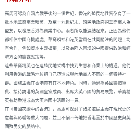
高馬可認為自鴉片戰爭後的一個世紀，香港的殖民地性質孕育了一
批本地華裔商業精英。及至十九世紀末，殖民地政府視華裔商人為
盟友，以發展香港為商業中心。兩者所以能連結起來，正因為他們
都相信中國商機處處。華裔領袖和港英當局在共同關注的問題上均
有合作，例如資本主義擴張，以及為陷入困境的中國提供政治和經
濟方面的籌謀獻策等。
這些華裔精英也在這殖民地架構中找到生意和商業上的機遇。他們
利用香港的戰略地位把自己塑造成與內地商人不同的一個獨特社
群。國族主義在香港帶有其本地特色。同時，通過為英國籌措軍
費、接待訪港的英國皇室成員、出席大英帝國的貿易展覽，華裔精
英有助香港成為大英帝國中活躍的一員。
在《帝國夾縫中的香港》，高馬可探討了諸如殖民主義在現代史的
意義與影響等重大問題，並且不偏不倚地把香港置於中國歷史與英
國殖民史的脈絡中。