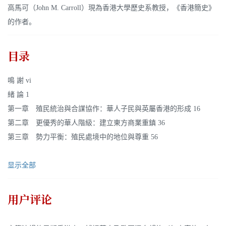
高馬可（John M. Carroll）現為香港大學歷史系教授，《香港簡史》
的作者。
目录
鳴 謝 vi
緒 論 1
第一章 殖民統治與合謀協作：華人子民與英屬香港的形成 16
第二章 更優秀的華人階級：建立東方商業重鎮 36
第三章 勢力平衡：殖民處境中的地位與尊重 56
显示全部
用户评论