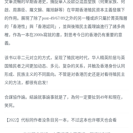
文筆流暢的早期香港史，捕捉華人及歐亞混血望族（何東家族、何
啟、周壽臣、羅文錦、羅旭龢等）在早期香港殖民資本主義發展下
的作用。展現了除了post-49/67/89之外的另一種或許只屬於菁英階層
的「香港性」與「香港認同」，並與後殖民主義理論進行了諸多商
榷，作為一本在2000s寫就的書，對思考今日的香港仍有重要的意
義。
该书以非二元对立的方式，呈现了殖民地时代，华人精英阶层与英
国殖民者之间更加动态、多元、复杂的关系，并触及香港身份认同
形成、民族主义的不同面向。不管是对香港历史还是对看待殖民主
义的方法，都很有启发！
合謀協作論。結論就事論事就是了，為何一定要扯到49年和現在，
笑死。
【2022】代标同作者没条目另一本，不过这本也许哪天也会看