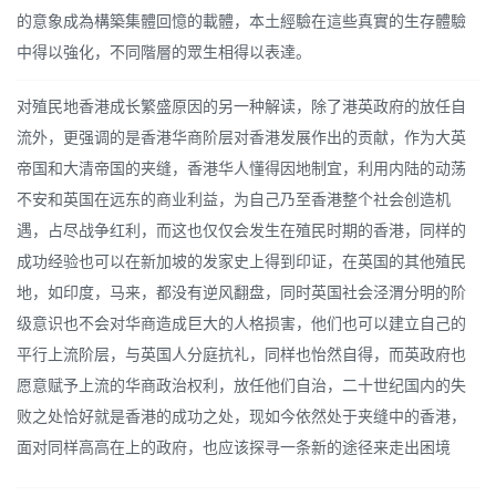
的意象成為構築集體回憶的載體，本土經驗在這些真實的生存體驗
中得以強化，不同階層的眾生相得以表達。
对殖民地香港成长繁盛原因的另一种解读，除了港英政府的放任自
流外，更强调的是香港华商阶层对香港发展作出的贡献，作为大英
帝国和大清帝国的夹缝，香港华人懂得因地制宜，利用内陆的动荡
不安和英国在远东的商业利益，为自己乃至香港整个社会创造机
遇，占尽战争红利，而这也仅仅会发生在殖民时期的香港，同样的
成功经验也可以在新加坡的发家史上得到印证，在英国的其他殖民
地，如印度，马来，都没有逆风翻盘，同时英国社会泾渭分明的阶
级意识也不会对华商造成巨大的人格损害，他们也可以建立自己的
平行上流阶层，与英国人分庭抗礼，同样也怡然自得，而英政府也
愿意赋予上流的华商政治权利，放任他们自治，二十世纪国内的失
败之处恰好就是香港的成功之处，现如今依然处于夹缝中的香港，
面对同样高高在上的政府，也应该探寻一条新的途径来走出困境