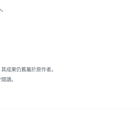
心。
，其成果仍舊屬於原作者。
於閱讀。