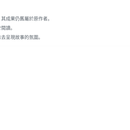
，其成果仍舊屬於原作者。
於閱讀。
味去呈現故事的氛圍。