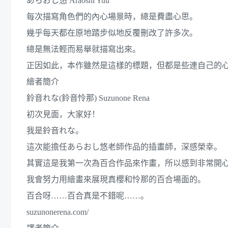
あらおし悠 Araoshi Yuu
每次描寫角色們的內心場景時，總是費盡心思。
幾乎每天都在原地踏步似地反覆刪改了許多次。
總是無法輕而易舉就描寫出來。
正因如此，本作雖然是這樣的標題，但都是些連自己的心
繪者簡介
鈴音れな(鈴音怜那) Suzunone Rena
初次見面，大家好！
我是鈴音れな。
這次能擔任あらおし悠老師作品的插畫師，深感榮幸。
其實這是我第一次為百合作品來作畫，所以感到非常開
我會努力用繪畫來展現真櫻和怜那的百合場面的。
百合呀……百合真是不錯呢……。
suzunonerena.com/