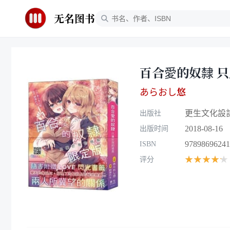
无名图书
百合愛的奴隸 
あらおし悠
更生文化設
出版社
2018-08-16
出版时间
97898696241
ISBN
★★★★★
评分