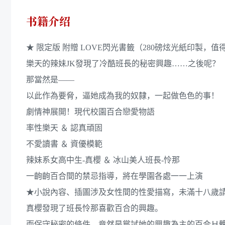
书籍介绍
★ 限定版 附贈 LOVE閃光書籤（280磅炫光紙印製，值
樂天的辣妹JK發現了冷酷班長的秘密興趣……之後呢？
那當然是——
以此作為要脅，逼她成為我的奴隸，一起做色色的事！
劇情神展開！現代校園百合戀愛物語
率性樂天 ＆ 認真頑固
不愛讀書 ＆ 資優模範
辣妹系女高中生-真櫻 ＆ 冰山美人班長-怜那
一齣齣百合間的禁忌指導，將在學園各處一一上演
★小說內容、插圖涉及女性間的性愛描寫，未滿十八歲
真櫻發現了班長怜那喜歡百合的興趣。
而保守秘密的條件，竟然是嘗試她的興趣為主的百合Ｈ