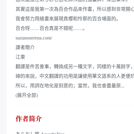
其實這是我第一次為百合作品來作畫，所以感到非常開
我會努力用繪畫來展現真櫻和怜那的百合場面的。
百合呀……百合真是不錯呢……。
suzunonerena.com/
譯者簡介
江東
翻譯是件苦差事，轉換成另一種文字，同樣的十萬餘字
總的來說，中文翻譯的功用是讓使用華文語系的人更便
所以，用詞在地化是刻意的；當然，我也會盡量原...
(展开全部)
作者简介