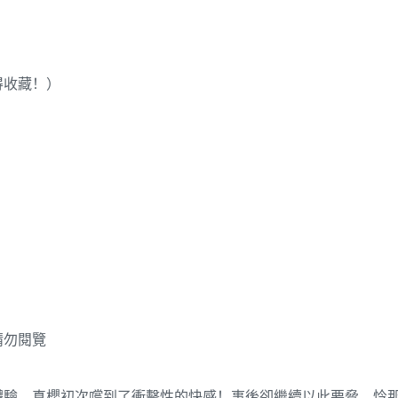
得收藏！）
請勿閱覽
體驗，真櫻初次嚐到了衝擊性的快感！事後卻繼續以此要脅，怜