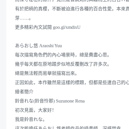
有於把柄的真櫻，不斷被迫進行各種的百合性愛。本來
芽……。
更多精彩內文試閱 goo.gl/xmdixU
あらおし悠 Araoshi Yuu
每次描寫角色們的內心場景時，總是費盡心思。
幾乎每天都在原地踏步似地反覆刪改了許多次。
總是無法輕而易舉就描寫出來。
正因如此，本作雖然是這樣的標題，但都是些連自己的心
繪者簡介
鈴音れな(鈴音怜那) Suzunone Rena
初次見面，大家好！
我是鈴音れな。
這次能擔任あらおし悠老師作品的插畫師，深感榮幸。