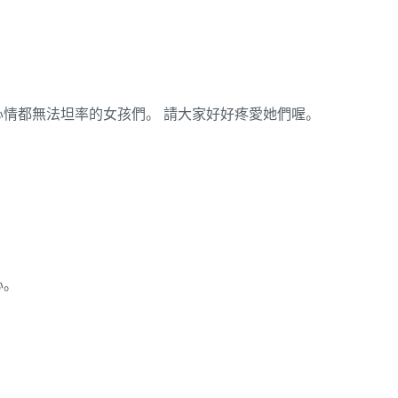
情都無法坦率的女孩們。 請大家好好疼愛她們喔。
心。