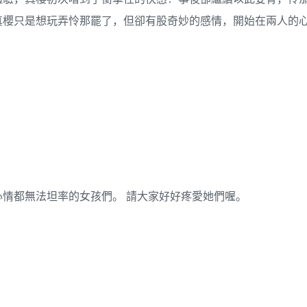
真櫻只是想玩弄怜那罷了，但卻有股奇妙的感情，開始在兩人的
情都無法坦率的女孩們。 請大家好好疼愛她們喔。