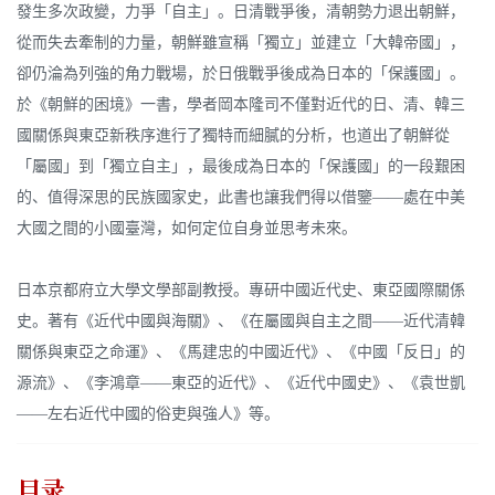
發生多次政變，力爭「自主」。日清戰爭後，清朝勢力退出朝鮮，
從而失去牽制的力量，朝鮮雖宣稱「獨立」並建立「大韓帝國」，
卻仍淪為列強的角力戰場，於日俄戰爭後成為日本的「保護國」。
於《朝鮮的困境》一書，學者岡本隆司不僅對近代的日、清、韓三
國關係與東亞新秩序進行了獨特而細膩的分析，也道出了朝鮮從
「屬國」到「獨立自主」，最後成為日本的「保護國」的一段艱困
的、值得深思的民族國家史，此書也讓我們得以借鑒——處在中美
大國之間的小國臺灣，如何定位自身並思考未來。
日本京都府立大學文學部副教授。專研中國近代史、東亞國際關係
史。著有《近代中國與海關》、《在屬國與自主之間——近代清韓
關係與東亞之命運》、《馬建忠的中國近代》、《中國「反日」的
源流》、《李鴻章——東亞的近代》、《近代中國史》、《袁世凱
——左右近代中國的俗吏與強人》等。
目录