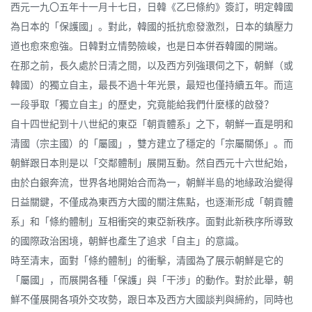
西元一九〇五年十一月十七日，日韓《乙巳條約》簽訂，明定韓國
為日本的「保護國」。對此，韓國的抵抗愈發激烈，日本的鎮壓力
道也愈來愈強。日韓對立情勢險峻，也是日本併吞韓國的開端。
在那之前，長久處於日清之間，以及西方列強環伺之下，朝鮮（或
韓國）的獨立自主，最長不過十年光景，最短也僅持續五年。而這
一段爭取「獨立自主」的歷史，究竟能給我們什麼樣的啟發？
自十四世紀到十八世紀的東亞「朝貢體系」之下，朝鮮一直是明和
清國（宗主國）的「屬國」，雙方建立了穩定的「宗屬關係」。而
朝鮮跟日本則是以「交鄰體制」展開互動。然自西元十六世紀始，
由於白銀奔流，世界各地開始合而為一，朝鮮半島的地緣政治變得
日益關鍵，不僅成為東西方大國的關注焦點，也逐漸形成「朝貢體
系」和「條約體制」互相衝突的東亞新秩序。面對此新秩序所導致
的國際政治困境，朝鮮也產生了追求「自主」的意識。
時至清末，面對「條約體制」的衝擊，清國為了展示朝鮮是它的
「屬國」，而展開各種「保護」與「干涉」的動作。對於此舉，朝
鮮不僅展開各項外交攻勢，跟日本及西方大國談判與締約，同時也