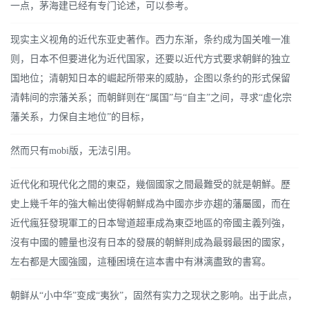
一点，茅海建已经有专门论述，可以参考。
现实主义视角的近代东亚史著作。西力东渐，条约成为国关唯一准
则，日本不但要进化为近代国家，还要以近代方式要求朝鲜的独立
国地位；清朝知日本的崛起所带来的威胁，企图以条约的形式保留
清韩间的宗藩关系；而朝鲜则在“属国”与“自主”之间，寻求“虚化宗
藩关系，力保自主地位”的目标，
然而只有mobi版，无法引用。
近代化和現代化之間的東亞，幾個國家之間最難受的就是朝鮮。歷
史上幾千年的強大輸出使得朝鮮成為中國亦步亦趨的藩屬國，而在
近代瘋狂發現軍工的日本彎道超車成為東亞地區的帝國主義列強，
沒有中國的體量也沒有日本的發展的朝鮮則成為最弱最困的國家，
左右都是大國強國，這種困境在這本書中有淋漓盡致的書寫。
朝鲜从“小中华”变成“夷狄”，固然有实力之现状之影响。出于此点，