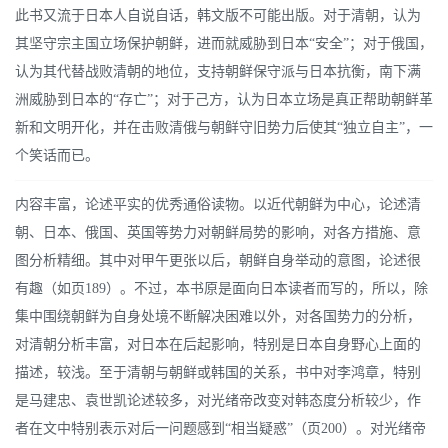
此书又流于日本人自说自话，韩文版不可能出版。对于清朝，认为
其坚守宗主国立场保护朝鲜，进而就威胁到日本“安全”；对于俄国，
认为其代替战败清朝的地位，支持朝鲜保守派与日本抗衡，南下满
洲威胁到日本的“存亡”；对于己方，认为日本立场是真正帮助朝鲜革
新和文明开化，并在击败清俄与朝鲜守旧势力后使其“独立自主”，一
个笑话而已。
内容丰富，论述平实的优秀通俗读物。以近代朝鲜为中心，论述清
朝、日本、俄国、英国等势力对朝鲜局势的影响，对各方措施、意
图分析精细。其中对甲午更张以后，朝鲜自身举动的意图，论述很
有趣（如页189）。不过，本书原是面向日本读者而写的，所以，除
集中围绕朝鲜为自身处境不断解决困难以外，对各国势力的分析，
对清朝分析丰富，对日本在后起影响，特别是日本自身野心上面的
描述，较浅。至于清朝与朝鲜或韩国的关系，书中对李鸿章，特别
是马建忠、袁世凯论述较多，对光绪帝改变对韩态度分析较少，作
者在文中特别表示对后一问题感到“相当疑惑”（页200）。对光绪帝