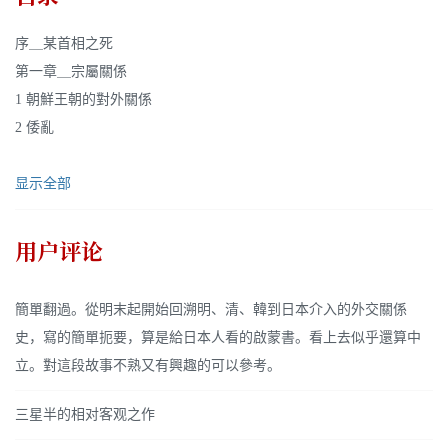
序＿某首相之死
第一章＿宗屬關係
1 朝鮮王朝的對外關係
2 倭亂
显示全部
用户评论
簡單翻過。從明末起開始回溯明、清、韓到日本介入的外交關係
史，寫的簡單扼要，算是給日本人看的啟蒙書。看上去似乎還算中
立。對這段故事不熟又有興趣的可以參考。
三星半的相对客观之作