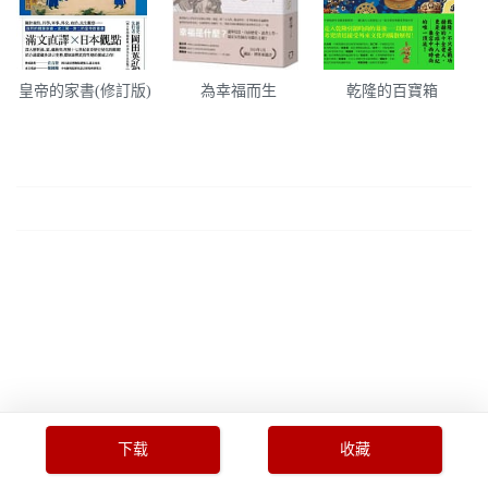
皇帝的家書(修訂版)
為幸福而生
乾隆的百寶箱
下载
收藏