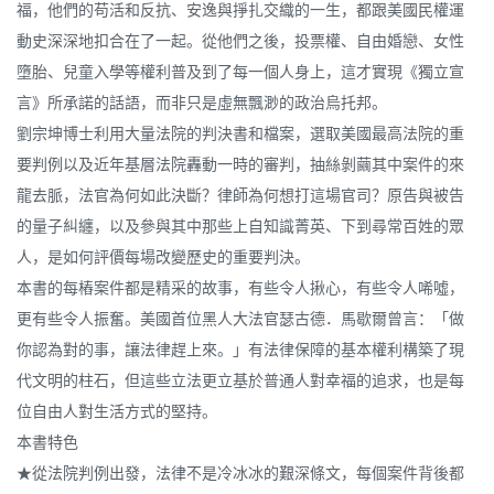
福，他們的苟活和反抗、安逸與掙扎交織的一生，都跟美國民權運
動史深深地扣合在了一起。從他們之後，投票權、自由婚戀、女性
墮胎、兒童入學等權利普及到了每一個人身上，這才實現《獨立宣
言》所承諾的話語，而非只是虛無飄渺的政治烏托邦。
劉宗坤博士利用大量法院的判決書和檔案，選取美國最高法院的重
要判例以及近年基層法院轟動一時的審判，抽絲剝繭其中案件的來
龍去脈，法官為何如此決斷？律師為何想打這場官司？原告與被告
的量子糾纏，以及參與其中那些上自知識菁英、下到尋常百姓的眾
人，是如何評價每場改變歷史的重要判決。
本書的每樁案件都是精采的故事，有些令人揪心，有些令人唏噓，
更有些令人振奮。美國首位黑人大法官瑟古德．馬歇爾曾言：「做
你認為對的事，讓法律趕上來。」有法律保障的基本權利構築了現
代文明的柱石，但這些立法更立基於普通人對幸福的追求，也是每
位自由人對生活方式的堅持。
本書特色
★從法院判例出發，法律不是冷冰冰的艱深條文，每個案件背後都