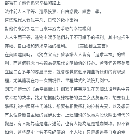
都寫在了他們追求幸福的路上
法律前人人平等、選舉投票、自由戀愛、讀書上學，
這些現代人看似平凡、日常的微小事物
對他們來說卻是二百來年戮力爭取的幸福權利
人人生而平等，造物主賦予他們若干不可讓予的權利，其中包括生
存權、自由權和追求幸福的權利。──《美國獨立宣言》
在美國建國時，《獨立宣言》曾承諾人人皆有「追求幸福」的權
利，而這個觀念也被視為是現代文明價值的核心。若我們省察美國
立國二百多年的發展歷史，就會發覺這個承諾曲折迂迴的實現過
程，尤其體現在每一次關鍵性、里程碑式的法院判例中。
劉宗坤博士的《為幸福而生》側寫了芸芸眾生在美國法律體系中尋
求幸福的故事，諸如想擺脫奴隸桎梏的混血女孩莫里森，想要有上
學權利的中國裔林氏姊妹，想要有相愛權利的拉翁夫妻，以及想要
有女性身體自主權的羅伊女士。上述細瑣的故事片段映照出時代的
變遷，有人認為這是進步邁前，也有人認為這是禮崩樂壞。但不管
如何，這些歷史上名不見經傳的「小人物」只是想追尋自身的幸