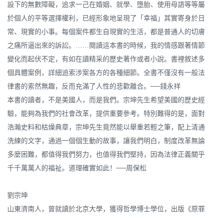
設下的無數障礙，追求一己在婚姻、就學、墮胎、使用母語等等屬
於個人的平等選擇權利，已經形象地呈現了「幸福」其實寄身於日
常、現實的小事。每個案件都生自現實的生活，都是普通人的切膚
之痛所逼出來的訴訟。……閱讀這本書的時候，我的情感跟著情節
變化而起伏不定，有如在讀精采的歷史著作或者小說。書裡敘述多
個具體案例，詳細追索涉案各方的各種細節。全書不僅沒有一般法
律書的索然無趣，反而充滿了人性的悲歡離合。──錢永祥
本書的讀者，不是美國人，而是我們。宗坤先生希望美國的歷史經
驗，能夠為我們的社會改革，提供重要參考。特別難得的是，面對
浩瀚史料和枯燥典章，宗坤先生竟然能以舉重若輕之筆，配上清通
洗練的文字，通過一個個生動的故事，讓我們明白，制度改革無論
多麼困難，都值得我們努力，也值得我們堅持，因為法律正義關乎
千千萬萬人的福祉。道理確實如此！──周保松
劉宗坤
山東濟南人，曾就讀於北京大學，獲得哲學博士學位，出版《原罪