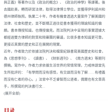
與正義》等著作以及《政治的概念》、《政治的神學》等譯著。後
去國赴美，轉而研習法律，取得法律博士學位，並獲得伊利諾州和
德州律師執照。執業二十年，作者有機會透過大量案件了解美國的
法律、社會和歷史，並不斷矯正過往從書本獲得的理論知識的偏
頗。書本傳授知識，也傳授偏見。而法院判決中呈現的事實證據大
都經過雙方律師的對質和陪審團的審議，比很多書本知識更可靠，
更接近真實的歷史和正在展開的現實。
近年，作者致力於依據法院判決和檔案紀錄書寫美國歷史和社會，
為《思想季刊》、《讀書》、《財新週刊》、《南方週末》等期刊
撰稿。寫作中，作者力求依循生活世界的常情常理，力戒林語堂先
生所批評的：「有學問而沒有感悟，有交誼而沒有了解……有禮義
而沒有仁者的存心。」法官中不乏睿智而公道者，偶爾也有文章高
手，所撰寫的判決書行文...
(展开全部)
目录