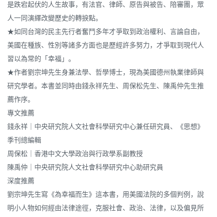
是跌宕起伏的人生故事，有法官、律師、原告與被告、陪審團，眾
人一同演繹改變歷史的轉捩點。
★如同台灣的民主先行者奮鬥多年才爭取到政治權利、言論自由，
美國在種族、性別等諸多方面也是歷經許多努力，才爭取到現代人
習以為常的「幸福」。
★作者劉宗坤先生身兼法學、哲學博士，現為美國德州執業律師與
研究學者。本書並同時由錢永祥先生、周保松先生、陳禹仲先生推
薦作序。
專文推薦
錢永祥｜中央研究院人文社會科學研究中心兼任研究員、《思想》
季刊總編輯
周保松｜香港中文大學政治與行政學系副教授
陳禹仲｜中央研究院人文社會科學研究中心助研究員
深度推薦
劉宗坤先生寫《為幸福而生》這本書，用美國法院的多個判例，說
明小人物如何經由法律途徑，克服社會、政治、法律，以及偏見所